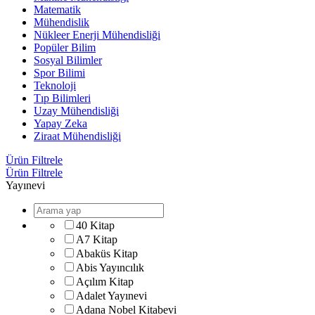
Matematik
Mühendislik
Nükleer Enerji Mühendisliği
Popüler Bilim
Sosyal Bilimler
Spor Bilimi
Teknoloji
Tıp Bilimleri
Uzay Mühendisliği
Yapay Zeka
Ziraat Mühendisliği
Ürün Filtrele
Ürün Filtrele
Yayınevi
40 Kitap
A7 Kitap
Abaküs Kitap
Abis Yayıncılık
Açılım Kitap
Adalet Yayınevi
Adana Nobel Kitabevi