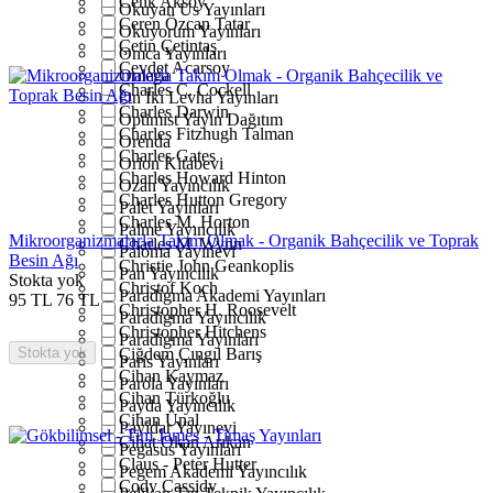
Cenk Aksoy
Okuyan Us Yayınları
Ceren Özcan Tatar
Okuyorum Yayınları
Çetin Çetintaş
Omca Yayınları
Cevdet Acarsoy
Omega
Charles C. Cockell
On İki Levha Yayınları
Charles Darwin
Optimist Yayın Dağıtım
Charles Fitzhugh Talman
Orenda
Charles Gates
Orion Kitabevi
Charles Howard Hinton
Ozan Yayıncılık
Charles Hutton Gregory
Palet Yayınları
Charles M. Horton
Palme Yayıncılık
Mikroorganizmalarla Takım Olmak - Organik Bahçecilik ve Toprak
Charles M. Wynn
Paloma Yayınevi
Besin Ağı
Christie John Geankoplis
Pan Yayıncılık
Stokta yok
Christof Koch
Paradigma Akademi Yayınları
95
TL
76
TL
Christopher H. Roosevelt
Paradigma Yayıncılık
Christopher Hitchens
Paradigma Yayınları
Stokta yok
Çiğdem Çıngıl Barış
Paris Yayınları
Cihan Kaymaz
Parola Yayınları
Cihan Türkoğlu
Payda Yayıncılık
Cihan Ünal
Payidar Yayınevi
Cihat Okan Arıkan
Pegasus Yayınları
Claus - Peter Hutter
Pegem Akademi Yayıncılık
Cody Cassidy