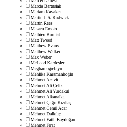
Marcel Danesi
Marcia Bartusiak
Mariam Kavakcı
Martin J. S. Rudwick
Martin Rees
Masaru Emoto
Mathieu Burniat
Matt Tweed
Matthew Evans
Matthew Walker
Max Weber
McLeod Kardeşler
Meghan ogıeblyn
Mehlika Karamanlıoğlu
Mehmet Acavit
Mehmet Ali Çelik
Mehmet Ali Yurdakul
Mehmet Alkanalka
Mehmet Çağrı Kızıltaş
Mehmet Cemil Acar
Mehmet Dalkılıç
Mehmet Fatih Baydoğan
Mehmet Fırat