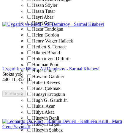
Hasan Söyler
Hasan Tutar
Hayri Abar
Hayri Cem
Hazar Tandoğan
Helen Gordon
Henry Wager Halleck
Herbert S. Terrace
Hikmet Birand
Hoimar von Ditfurth
Hooman Poor
Uygarlık ve Bilim - Ali Demirsoy - Sarmal Kitabevi
Hope Jahren
Stokta yok
Howard Gardner
440
TL
352
TL
Hubert Reeves
Hüdai Çakmak
Stokta yok
Hüdayi Ercoşkun
Hugh G. Gauch Jr.
Hulusi Acar
Hülya Akat
Hüseyin Benli
Hüseyin Ergun
Hüseyin Şahbaz