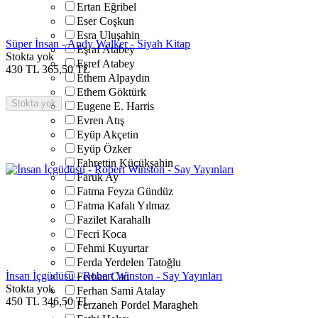
Ertan Eğribel
Eser Coşkun
Esra Uluşahin
Süper İnsan - Andy Walker - Siyah Kitap
Eşraf Atabey
Stokta yok
Eşref Atabey
430
TL
365,50
TL
Ethem Alpaydın
Ethem Göktürk
Stokta yok
Eugene E. Harris
Evren Atış
Eyüp Akçetin
Eyüp Özker
Fahrettin Küçükşahin
Faruk Ay
Fatma Feyza Gündüz
Fatma Kafalı Yılmaz
Fazilet Karahallı
Fecri Koca
Fehmi Kuyurtar
Ferda Yerdelen Tatoğlu
İnsan İçgüdüsü - Robert Winston - Say Yayınları
Ferhan Can
Stokta yok
Ferhan Sami Atalay
450
TL
346,50
TL
Ferzaneh Pordel Maragheh