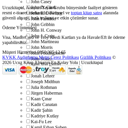
John Casey
John D. Clark
Ucuzkitapal, Anayurt Yayın Grubu bünyesinde faaliyet gösteren
resmi e-ticaret markasıdır. Bireysel ve
toptan kitap satışı
alanında
John E. Dowling
güvenli altyapı, hızlı teslimat ve etkin çözümler sunar.
John Farndon
John Gribbin
Ödeme Yöntemleri
John H. Conway
John J. Craig
Visa, MasterCard ve Troy Kredi Kartları ya da Havale/Eft ile ödeme
John Martineau
yapabilirsiniz.
John Morris
Müşteri Hizmetleri
0850 305 12 65
John Polkinghorne
KVKK Aydınlatma Metni
Çerez Politikası
Gizlilik Politikası
©
John Scalzi
2026 Ucuz Kitap Almanın En Kolay Yolu | Ucuzkitapal
John Von Düffel
Jon Richards
Jonah Lehrer
Joseph Midthun
Julia Rothman
Jürgen Habermas
Kaan Çınar
Kadir Canatan
Kadir Şahin
Kadriye Kutlay
Kai-Fu Lee
Kamil Erhan Şuben