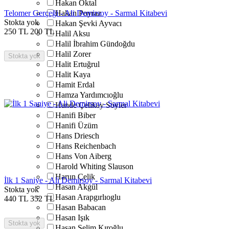
Hakan Oktal
Telomer Gerçeği - Ali Demirsoy - Sarmal Kitabevi
Hakan Poyraz
Stokta yok
Hakan Şevki Ayvacı
250
TL
200
TL
Halil Aksu
Halil İbrahim Gündoğdu
Halil Zorer
Stokta yok
Halit Ertuğrul
Halit Kaya
Hamit Erdal
Hamza Yardımcıoğlu
Hande Çelikay Söyler
Hanifi Biber
Hanifi Üzüm
Hans Driesch
Hans Reichenbach
Hans Von Aiberg
Harold Whiting Slauson
Harun Çelik
İlk 1 Saniye - Ali Demirsoy - Sarmal Kitabevi
Hasan Akgül
Stokta yok
Hasan Arapgırlıoglu
440
TL
352
TL
Hasan Babacan
Hasan Işık
Stokta yok
Hasan Selim Kıroğlu