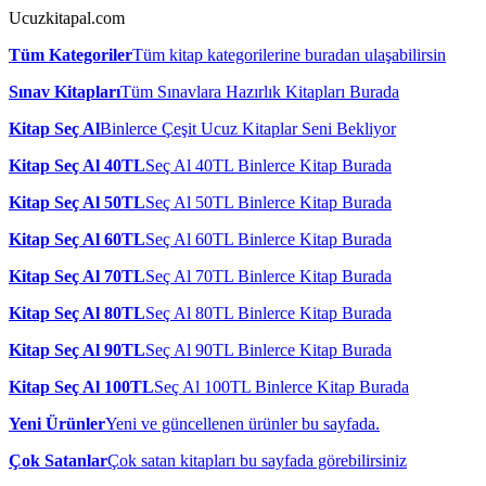
Ucuzkitapal.com
Tüm Kategoriler
Tüm kitap kategorilerine buradan ulaşabilirsin
Sınav Kitapları
Tüm Sınavlara Hazırlık Kitapları Burada
Kitap Seç Al
Binlerce Çeşit Ucuz Kitaplar Seni Bekliyor
Kitap Seç Al 40TL
Seç Al 40TL Binlerce Kitap Burada
Kitap Seç Al 50TL
Seç Al 50TL Binlerce Kitap Burada
Kitap Seç Al 60TL
Seç Al 60TL Binlerce Kitap Burada
Kitap Seç Al 70TL
Seç Al 70TL Binlerce Kitap Burada
Kitap Seç Al 80TL
Seç Al 80TL Binlerce Kitap Burada
Kitap Seç Al 90TL
Seç Al 90TL Binlerce Kitap Burada
Kitap Seç Al 100TL
Seç Al 100TL Binlerce Kitap Burada
Yeni Ürünler
Yeni ve güncellenen ürünler bu sayfada.
Çok Satanlar
Çok satan kitapları bu sayfada görebilirsiniz