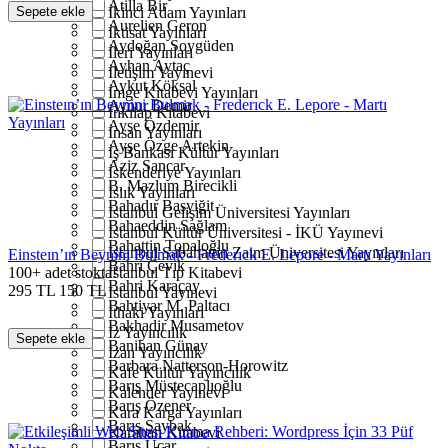
Atilla Bir
Sepete ekle
İkinci Adam Yayınları
Aurelien Geron
İktisat Yayınları
Aydoğan Soygüden
İleri Yayınları
Ayhan Aytaç
İletişim Yayınevi
Aykut Köksal
İmge Kitabevi Yayınları
Aynur Demir
İnkılap Kitabevi
Ayşe Özdemir
İnsan Yayınları
Ayşe Özge Artekin
İş Bankası Kültür Yayınları
Aziz Sancar
İskenderiye Yayınları
B. Mazlum Birecikli
Islık Yayınları
Bahadır Başyiğit
İstanbul Gelişim Üniversitesi Yayınları
Bahaeddin Sağlam
İstanbul Kültür Üniversitesi - İKÜ Yayınevi
Bahattin Topaloğlu
İstanbul Sabahattin Zaim Üniversitesi Yayınları
Einsteın’ın Beynini Bulmak - Frederıck E. Lepore - Martı Yayınları
Bahri Çevik
100+ adet stokta!
İstanbul Tıp Kitabevi
Bahri Karaçay
295
TL
150
TL
İstanbul Yayınevi
Bahtiyar M. Paltacı
İthaki Yayınları
Bakhadir Musametov
İz Yayıncılık
Sepete ekle
Banihan Günay
İzan Yayıncılık
Barbara Natterson-Horowitz
Kafe Kültür Yayıncılık
Barış Müstecaplıoğlu
Kalender Yayınevi
Barış Özener
Kara Karga Yayınları
Barış Şaybak
Karahan Kitabevi
Barış Uçar