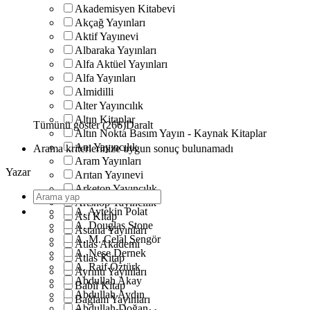
Akademisyen Kitabevi
Akçağ Yayınları
Aktif Yayınevi
Albaraka Yayınları
Alfa Aktüel Yayınları
Alfa Yayınları
Almidilli
Alter Yayıncılık
Altın Kitaplar
Tümünü göster (266)
Daralt
Altın Nokta Basım Yayın - Kaynak Kitaplar
Anı Yayıncılık
Arama kriterlerinize uygun sonuç bulunamadı
Aram Yayınları
Yazar
Arıtan Yayınevi
Arketon Yayıncılık
Artshop Yayıncılık
A. Aytekin Polat
Asi Kitap
A. Douglas Stone
Astana Yayınları
A. M. Celal Şengör
Atlas Akademi
A. Neşe Dernek
Atlas Kitap
A. Raif Öztürk
Ayrıntı Yayınları
Abdullah Akay
Babil Kitap
Abdullah Aydın
Bağlam Yayınları
Abdullah Doğan