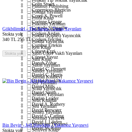
Pelikan Tıp Teknik Yayıncılık
Colin Stuart
Platanus Publishing
Copernicus-Rheticus
Postiga Yayınları
Corey S. Powell
Profil Kitap
Corinne Lepage
Psikonet Yayınları
Corrado Sinigaglia
Gökbilimsel - Tim James - Timaş Yayınları
Puslu Yayıncılık
Coşkun Arslan
Stokta yok
Pusula (Kişisel) Yayıncılık
340
TL
255
TL
Coşkun Telciler
Pusula Yayıncılık
Cumhur Ertekin
Ren Kitap
Cüneyt Ezgi
Sabri Ülker Vakfı Yayınları
Stokta yok
Cüneyt Yavuz
Sahi Kitap
Danah Zohar
Salon Yayınları
Daniel C. Dennett
Sander Yayınları
Daniel C. Harris
Sarmal Kitabevi
Daniel Franklin
Say Yayınları
Daniel Mills
Scala Yayıncılık
Daniel Smith
Selimer Yayınları
Darian Leader
Selis Kitaplar
David A. Rothery
Sen Yayınları
David Brewster
Sentez Yayınları
David C. Catling
Serenad Yayınevi
David J. Linden
Serencam Yayınevi
Bin Beyin - Jeff Hawkins - Yakamoz Yayınevi
David M. Raup
Serüven Kitap
Stokta yok