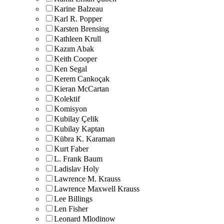
Karine Balzeau
Karl R. Popper
Karsten Brensing
Kathleen Krull
Kazım Abak
Keith Cooper
Ken Segal
Kerem Cankoçak
Kieran McCartan
Kolektif
Komisyon
Kubilay Çelik
Kubilay Kaptan
Kübra K. Karaman
Kurt Faber
L. Frank Baum
Ladislav Holy
Lawrence M. Krauss
Lawrence Maxwell Krauss
Lee Billings
Len Fisher
Leonard Mlodinow