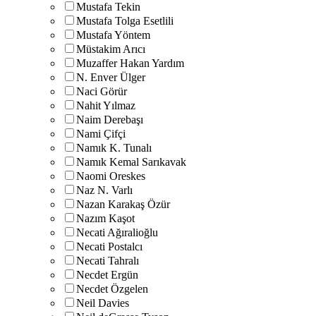
Mustafa Tekin
Mustafa Tolga Esetlili
Mustafa Yöntem
Müstakim Arıcı
Muzaffer Hakan Yardım
N. Enver Ülger
Naci Görür
Nahit Yılmaz
Naim Derebaşı
Nami Çifçi
Namık K. Tunalı
Namık Kemal Sarıkavak
Naomi Oreskes
Naz N. Varlı
Nazan Karakaş Özür
Nazım Kaşot
Necati Ağıralioğlu
Necati Postalcı
Necati Tahralı
Necdet Ergün
Necdet Özgelen
Neil Davies