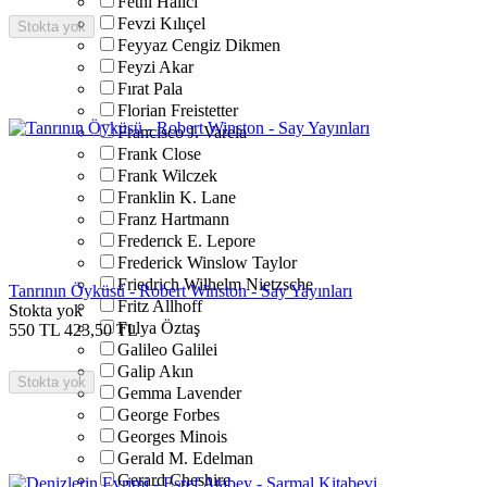
Fethi Halıcı
Fevzi Kılıçel
Stokta yok
Feyyaz Cengiz Dikmen
Feyzi Akar
Fırat Pala
Florian Freistetter
Francisco J. Varela
Frank Close
Frank Wilczek
Franklin K. Lane
Franz Hartmann
Frederıck E. Lepore
Frederick Winslow Taylor
Friedrich Wilhelm Nietzsche
Tanrının Öyküsü - Robert Winston - Say Yayınları
Fritz Allhoff
Stokta yok
Fulya Öztaş
550
TL
423,50
TL
Galileo Galilei
Galip Akın
Stokta yok
Gemma Lavender
George Forbes
Georges Minois
Gerald M. Edelman
Gerard Cheshire