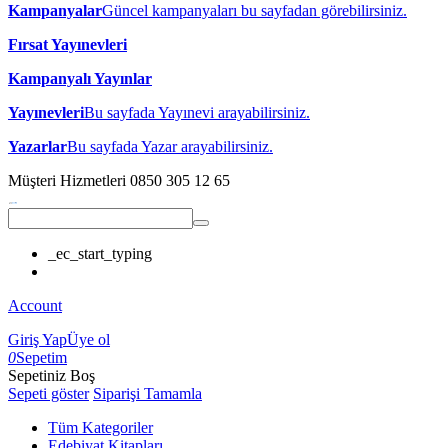
Kampanyalar
Güncel kampanyaları bu sayfadan görebilirsiniz.
Fırsat Yayınevleri
Kampanyalı Yayınlar
Yayınevleri
Bu sayfada Yayınevi arayabilirsiniz.
Yazarlar
Bu sayfada Yazar arayabilirsiniz.
Müşteri Hizmetleri
0850 305 12 65
_ec_start_typing
Account
Giriş Yap
Üye ol
0
Sepetim
Sepetiniz Boş
Sepeti göster
Siparişi Tamamla
Tüm Kategoriler
Edebiyat Kitapları