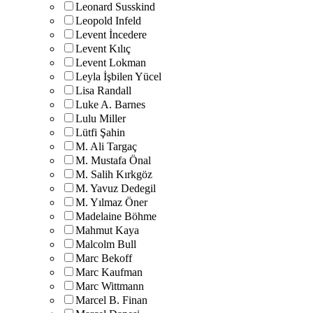
Leonard Susskind
Leopold Infeld
Levent İncedere
Levent Kılıç
Levent Lokman
Leyla İşbilen Yücel
Lisa Randall
Luke A. Barnes
Lulu Miller
Lütfi Şahin
M. Ali Targaç
M. Mustafa Önal
M. Salih Kırkgöz
M. Yavuz Dedegil
M. Yılmaz Öner
Madelaine Böhme
Mahmut Kaya
Malcolm Bull
Marc Bekoff
Marc Kaufman
Marc Wittmann
Marcel B. Finan