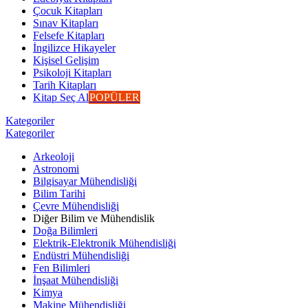
Çocuk Kitapları
Sınav Kitapları
Felsefe Kitapları
İngilizce Hikayeler
Kişisel Gelişim
Psikoloji Kitapları
Tarih Kitapları
Kitap Seç Al
POPÜLER
Kategoriler
Kategoriler
Arkeoloji
Astronomi
Bilgisayar Mühendisliği
Bilim Tarihi
Çevre Mühendisliği
Diğer Bilim ve Mühendislik
Doğa Bilimleri
Elektrik-Elektronik Mühendisliği
Endüstri Mühendisliği
Fen Bilimleri
İnşaat Mühendisliği
Kimya
Makine Mühendisliği