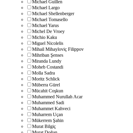
Michael Guillen
Michael Largo
Michael Shellenberger
Michael Tomasello
Michael Yarus
Michel De Vroey
Michio Kaku
Miguel Nicolelis
Mihail Mihayloviç Filippov
Mihriban Şenses
Miranda Lundy
Moheb Costandi
Molla Sadra
Moritz Schlick
Müberra Gürel
Mücahit Coşkun
Muhammed Nurullah Acar
Muhammed Sadi
Muhammet Kahveci
Muharrem Uçan
Mükerrem Şahin
Murat Bilgiç
Murat Doğan