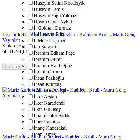
Hüseyin Selim Kocabıyık
Hüseyin Temiz
Hüseyin Yiğit Yılmazer
Hüsnü Çınar Aybak
İ. Gökhan Durmaz
İ. Hüseyin Filiz
Leonardo Da Vinci - Bilimin Devleri - Kathleen Krull - Martı Genç
Yayınları
İ. Mete Doğruer
Stokta yok
Ian Stewart
60
TL
50
TL
İbrahim Edhem Paşa
İbrahim Gürer
İbrahim Halil Oğuz
Stokta yok
İbrahim Turna
İhsan Fazlıoğlu
İhsan Kurtbaş
İlhan Hayırlıoğlu
İlker Arslan
İlker Karademir
İlkin Gulusoy
İmam Cafer Sadık
Imre Lakatos
İnanç Kabasakal
Ioan James
Marie Curie - Bilimin Devleri - Kathleen Krull - Martı Genç