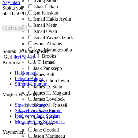
Irving Stone
Yayınları
İshak Üçkan
Stokta yok
Işın Kırışkan
60
TL
50
TL
İsmail Hakkı Aydın
İsmail Metin
Stokta yok
İsmail Ovalı
İsmail Yavuz Öztürk
Iwona Abrams
İzzet Marangozoğlu
Sonraki 20 kitabı göster
J. J. Brooks
Geri
ileri
2 - 16
J. T. Ismael
Kurumsal
Jaak Panksepp
Hakkımızda
James Ball
İletişim Bilgisi
James Churchward
Şifremi Unuttum
James D. Stein
James H. Maggard
Müşteri Hizmetleri
James Lovelock
Sipariş ve Kargo
James M. Russell
Şikayet ve Öneri Formu
James Miller
İptal ve ve İade Şartları
James Trefil
Mesafeli Satış Sözleşmesi
Jamie Metzl
Jane Goodall
Yayınevleri
Jason Martineau