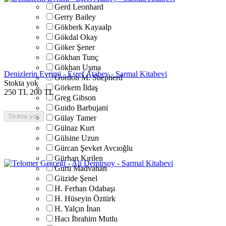
Gerd Leonhard
Gerry Bailey
Gökberk Kayaalp
Gökdal Okay
Göker Şener
Gökhan Tunç
Gökhan Uşma
Denizlerin Evrimi - Eşref Atabey - Sarmal Kitabevi
Gordon M. Shepherd
Stokta yok
Görkem İldaş
250
TL
200
TL
Greg Gibson
Guido Barbujani
Stokta yok
Gülay Tamer
Gülnaz Kurt
Gülsine Uzun
Gürcan Şevket Avcıoğlu
Gürhan Kırilen
Guru Madvahan
Güzide Şenel
H. Ferhan Odabaşı
H. Hüseyin Öztürk
H. Yalçın İnan
Hacı İbrahim Mutlu