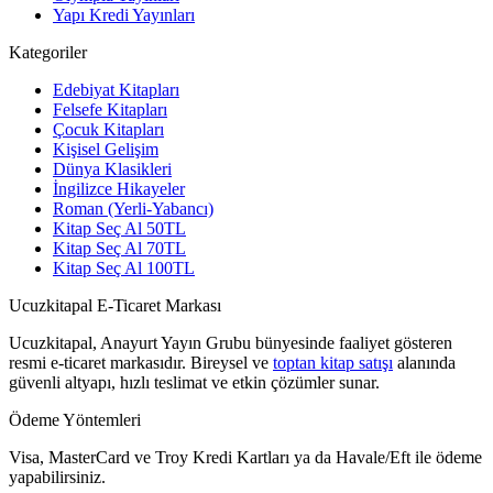
Yapı Kredi Yayınları
Kategoriler
Edebiyat Kitapları
Felsefe Kitapları
Çocuk Kitapları
Kişisel Gelişim
Dünya Klasikleri
İngilizce Hikayeler
Roman (Yerli-Yabancı)
Kitap Seç Al 50TL
Kitap Seç Al 70TL
Kitap Seç Al 100TL
Ucuzkitapal E-Ticaret Markası
Ucuzkitapal, Anayurt Yayın Grubu bünyesinde faaliyet gösteren
resmi e-ticaret markasıdır. Bireysel ve
toptan kitap satışı
alanında
güvenli altyapı, hızlı teslimat ve etkin çözümler sunar.
Ödeme Yöntemleri
Visa, MasterCard ve Troy Kredi Kartları ya da Havale/Eft ile ödeme
yapabilirsiniz.