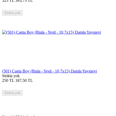
525
TL
393,75
TL
Stokta yok
(501) Çanta Boy (Biala - Yeşil - 10,7x15) Damla Yayınevi
Stokta yok
250
TL
187,50
TL
Stokta yok