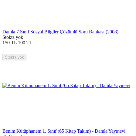
Damla 7.Sınıf Sosyal Bilgiler Çözümlü Soru Bankası (2008)
Stokta yok
150
TL
100
TL
Stokta yok
Benim Kütüphanem 1. Sınıf (65 Kitap Takım) - Damla Yayınevi