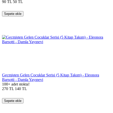
90
TL
50
TL
Sepete ekle
Geçmişten Gelen Çocuklar Serisi (5 Kitap Takım) - Eleonora
Barsotti - Damla Yayınevi
100+ adet stokta!
270
TL
140
TL
Sepete ekle