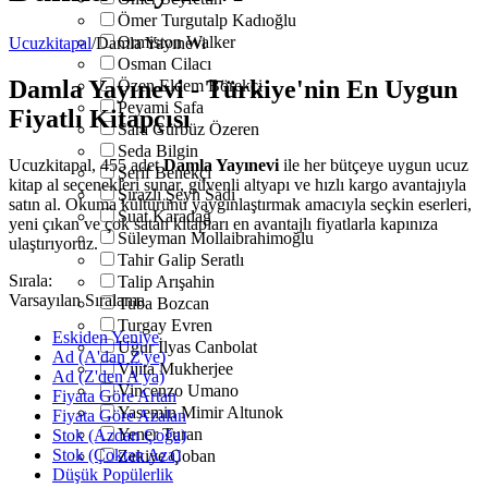
Ömer Turgutalp Kadıoğlu
Ormiston Walker
Ucuzkitapal
/
Damla Yayınevi
Osman Cilacı
Damla Yayınevi - Türkiye'nin En Uygun
Özen Eldem Börekçi
Peyami Safa
Fiyatlı Kitapçısı
Sara Gürbüz Özeren
Seda Bilgin
Ucuzkitapal, 455 adet
Damla Yayınevi
ile her bütçeye uygun ucuz
Şerif Benekçi
kitap al seçenekleri sunar, güvenli altyapı ve hızlı kargo avantajıyla
Şirazlı Şeyh Sadi
satın al. Okuma kültürünü yaygınlaştırmak amacıyla seçkin eserleri,
Suat Karadağ
yeni çıkan ve çok satan kitapları en avantajlı fiyatlarla kapınıza
Süleyman Mollaibrahimoğlu
ulaştırıyoruz.
Tahir Galip Seratlı
Sırala:
Talip Arışahin
Varsayılan Sıralama
Tuba Bozcan
Turgay Evren
Eskiden Yeniye
Uğur İlyas Canbolat
Ad (A'dan Z'ye)
Vijita Mukherjee
Ad (Z'den A'ya)
Vincenzo Umano
Fiyata Göre Artan
Yasemin Mimir Altunok
Fiyata Göre Azalan
Yener Turan
Stok (Azdan Çoğa)
Stok (Çoktan Aza)
Zekiye Çoban
Düşük Popülerlik