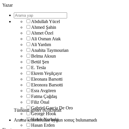
Yazar
Abdullah Yücel
Ahmed Şahin
Ahmet Özel
Ali Osman Atak
Ali Yardım
Anahita Taymourian
Belma Aksun
Betül Şen
E. Tesla
Ekrem Yeşilçayır
Eleonara Barsotti
Eleonora Barsotti
Esra Avgören
Fatma Çağdaş
Filiz Önal
Gabriel Garcia De Oro
Tümünü göster (63)
Daralt
George Hook
Haluk Nurbaki
Arama kriterlerinize uygun sonuç bulunamadı
Hasan Erden