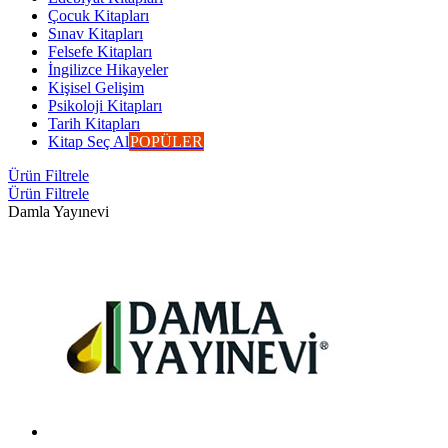
Çocuk Kitapları
Sınav Kitapları
Felsefe Kitapları
İngilizce Hikayeler
Kişisel Gelişim
Psikoloji Kitapları
Tarih Kitapları
Kitap Seç Al
POPÜLER
Ürün Filtrele
Ürün Filtrele
Damla Yayınevi