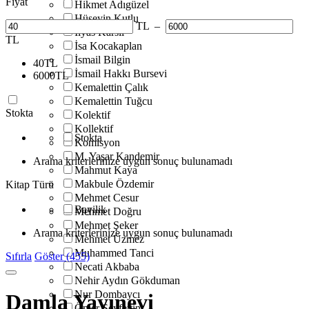
Fiyat
Hikmet Adıgüzel
Hüseyin Kutlu
TL
–
İlyas Karslı
TL
İsa Kocakaplan
İsmail Bilgin
40
TL
İsmail Hakkı Bursevi
6000
TL
Kemalettin Çalık
Kemalettin Tuğcu
Stokta
Kolektif
Kollektif
Stokta
Komisyon
M. Yaşar Kandemir
Arama kriterlerinize uygun sonuç bulunamadı
Mahmut Kaya
Makbule Özdemir
Kitap Türü
Mehmet Cesur
Bayilik
Mehmet Doğru
Mehmet Şeker
Arama kriterlerinize uygun sonuç bulunamadı
Mehmet Üzmez
Muhammed Tanci
Sıfırla
Göster (455)
Necati Akbaba
Nehir Aydın Gökduman
Nur Dombaycı
Damla Yayınevi
Ömer Seyfettin