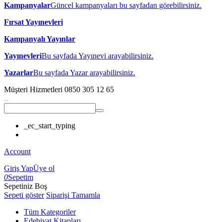
Kampanyalar
Güncel kampanyaları bu sayfadan görebilirsiniz.
Fırsat Yayınevleri
Kampanyalı Yayınlar
Yayınevleri
Bu sayfada Yayınevi arayabilirsiniz.
Yazarlar
Bu sayfada Yazar arayabilirsiniz.
Müşteri Hizmetleri
0850 305 12 65
_ec_start_typing
Account
Giriş Yap
Üye ol
0
Sepetim
Sepetiniz Boş
Sepeti göster
Siparişi Tamamla
Tüm Kategoriler
Edebiyat Kitapları