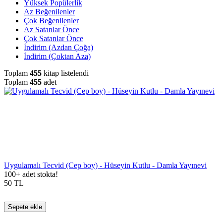
Yüksek Popülerlik
Az Beğenilenler
Çok Beğenilenler
Az Satanlar Önce
Çok Satanlar Önce
İndirim (Azdan Çoğa)
İndirim (Çoktan Aza)
Toplam
455
kitap listelendi
Toplam
455
adet
Uygulamalı Tecvid (Cep boy) - Hüseyin Kutlu - Damla Yayınevi
100+ adet stokta!
50
TL
Sepete ekle