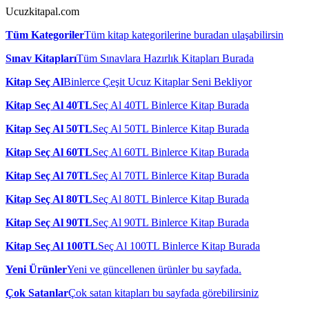
Ucuzkitapal.com
Tüm Kategoriler
Tüm kitap kategorilerine buradan ulaşabilirsin
Sınav Kitapları
Tüm Sınavlara Hazırlık Kitapları Burada
Kitap Seç Al
Binlerce Çeşit Ucuz Kitaplar Seni Bekliyor
Kitap Seç Al 40TL
Seç Al 40TL Binlerce Kitap Burada
Kitap Seç Al 50TL
Seç Al 50TL Binlerce Kitap Burada
Kitap Seç Al 60TL
Seç Al 60TL Binlerce Kitap Burada
Kitap Seç Al 70TL
Seç Al 70TL Binlerce Kitap Burada
Kitap Seç Al 80TL
Seç Al 80TL Binlerce Kitap Burada
Kitap Seç Al 90TL
Seç Al 90TL Binlerce Kitap Burada
Kitap Seç Al 100TL
Seç Al 100TL Binlerce Kitap Burada
Yeni Ürünler
Yeni ve güncellenen ürünler bu sayfada.
Çok Satanlar
Çok satan kitapları bu sayfada görebilirsiniz