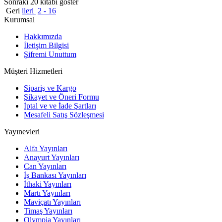
Sonraki 20 kitabı göster
Geri
ileri
2 - 16
Kurumsal
Hakkımızda
İletişim Bilgisi
Şifremi Unuttum
Müşteri Hizmetleri
Sipariş ve Kargo
Şikayet ve Öneri Formu
İptal ve ve İade Şartları
Mesafeli Satış Sözleşmesi
Yayınevleri
Alfa Yayınları
Anayurt Yayınları
Can Yayınları
İş Bankası Yayınları
İthaki Yayınları
Martı Yayınları
Maviçatı Yayınları
Timaş Yayınları
Olympia Yayınları