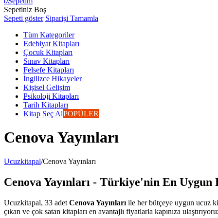
0
Sepetim
Sepetiniz Boş
Sepeti göster
Siparişi Tamamla
Tüm Kategoriler
Edebiyat Kitapları
Çocuk Kitapları
Sınav Kitapları
Felsefe Kitapları
İngilizce Hikayeler
Kişisel Gelişim
Psikoloji Kitapları
Tarih Kitapları
Kitap Seç Al
POPÜLER
Cenova Yayınları
Ucuzkitapal
/
Cenova Yayınları
Cenova Yayınları - Türkiye'nin En Uygun F
Ucuzkitapal, 33 adet
Cenova Yayınları
ile her bütçeye uygun ucuz kit
çıkan ve çok satan kitapları en avantajlı fiyatlarla kapınıza ulaştırıyoru