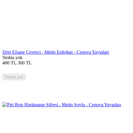
Dört Efsane Çevreci - Metin Erdoğan - Cenova Yayınları
Stokta yok
400
TL
300
TL
Stokta yok