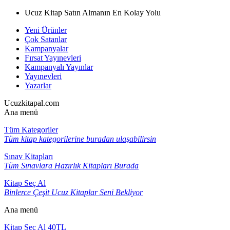
Ucuz Kitap Satın Almanın En Kolay Yolu
Yeni Ürünler
Çok Satanlar
Kampanyalar
Fırsat Yayınevleri
Kampanyalı Yayınlar
Yayınevleri
Yazarlar
Ucuzkitapal.com
Ana menü
Tüm Kategoriler
Tüm kitap kategorilerine buradan ulaşabilirsin
Sınav Kitapları
Tüm Sınavlara Hazırlık Kitapları Burada
Kitap Seç Al
Binlerce Çeşit Ucuz Kitaplar Seni Bekliyor
Ana menü
Kitap Seç Al 40TL