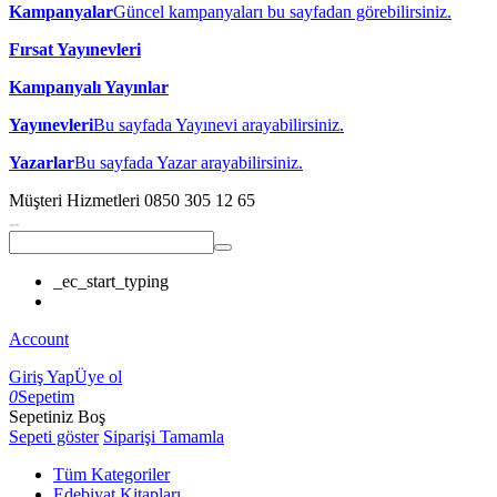
Kampanyalar
Güncel kampanyaları bu sayfadan görebilirsiniz.
Fırsat Yayınevleri
Kampanyalı Yayınlar
Yayınevleri
Bu sayfada Yayınevi arayabilirsiniz.
Yazarlar
Bu sayfada Yazar arayabilirsiniz.
Müşteri Hizmetleri
0850 305 12 65
_ec_start_typing
Account
Giriş Yap
Üye ol
0
Sepetim
Sepetiniz Boş
Sepeti göster
Siparişi Tamamla
Tüm Kategoriler
Edebiyat Kitapları