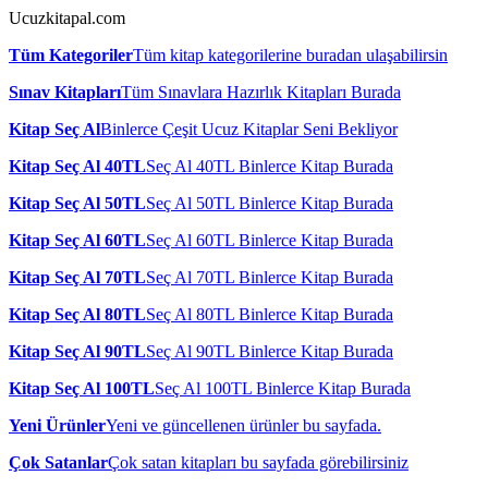
Ucuzkitapal.com
Tüm Kategoriler
Tüm kitap kategorilerine buradan ulaşabilirsin
Sınav Kitapları
Tüm Sınavlara Hazırlık Kitapları Burada
Kitap Seç Al
Binlerce Çeşit Ucuz Kitaplar Seni Bekliyor
Kitap Seç Al 40TL
Seç Al 40TL Binlerce Kitap Burada
Kitap Seç Al 50TL
Seç Al 50TL Binlerce Kitap Burada
Kitap Seç Al 60TL
Seç Al 60TL Binlerce Kitap Burada
Kitap Seç Al 70TL
Seç Al 70TL Binlerce Kitap Burada
Kitap Seç Al 80TL
Seç Al 80TL Binlerce Kitap Burada
Kitap Seç Al 90TL
Seç Al 90TL Binlerce Kitap Burada
Kitap Seç Al 100TL
Seç Al 100TL Binlerce Kitap Burada
Yeni Ürünler
Yeni ve güncellenen ürünler bu sayfada.
Çok Satanlar
Çok satan kitapları bu sayfada görebilirsiniz