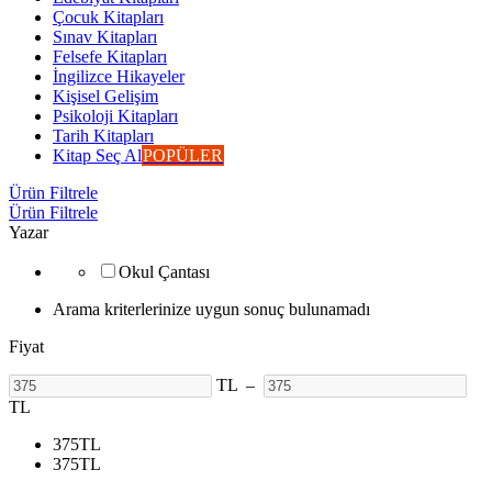
Çocuk Kitapları
Sınav Kitapları
Felsefe Kitapları
İngilizce Hikayeler
Kişisel Gelişim
Psikoloji Kitapları
Tarih Kitapları
Kitap Seç Al
POPÜLER
Ürün Filtrele
Ürün Filtrele
Yazar
Okul Çantası
Arama kriterlerinize uygun sonuç bulunamadı
Fiyat
TL
–
TL
375
TL
375
TL