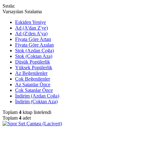
Sırala:
Varsayılan Sıralama
Eskiden Yeniye
Ad (A'dan Z'ye)
Ad (Z'den A'ya)
Fiyata Göre Artan
Fiyata Göre Azalan
Stok (Azdan Çoğa)
Stok (Çoktan Aza)
Düşük Popülerlik
Yüksek Popülerlik
Az Beğenilenler
Çok Beğenilenler
Az Satanlar Önce
Çok Satanlar Önce
İndirim (Azdan Çoğa)
İndirim (Çoktan Aza)
Toplam
4
kitap listelendi
Toplam
4
adet