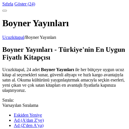
Sıfırla
Göster (24)
Boyner Yayınları
Ucuzkitapal
/
Boyner Yayınları
Boyner Yayınları - Türkiye'nin En Uygun
Fiyatlı Kitapçısı
Ucuzkitapal, 24 adet
Boyner Yayınları
ile her bütçeye uygun ucuz
kitap al seçenekleri sunar, güvenli altyapı ve hızlı kargo avantajıyla
satın al. Okuma kültürünü yaygınlaştırmak amacıyla seçkin eserleri,
yeni çıkan ve çok satan kitapları en avantajlı fiyatlarla kapınıza
ulaştırıyoruz.
Sırala:
Varsayılan Sıralama
Eskiden Yeniye
Ad (A'dan Z'ye)
Ad (Z'den A'ya)