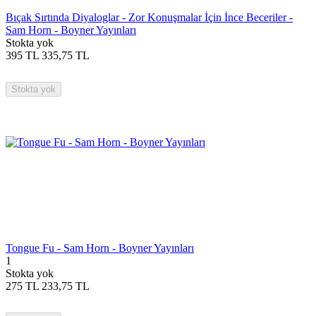
Bıçak Sırtında Diyaloglar - Zor Konuşmalar İçin İnce Beceriler -
Sam Horn - Boyner Yayınları
Stokta yok
395
TL
335,75
TL
Stokta yok
Tongue Fu - Sam Horn - Boyner Yayınları
1
Stokta yok
275
TL
233,75
TL