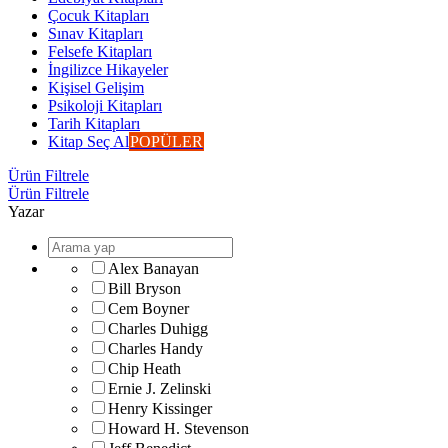
Çocuk Kitapları
Sınav Kitapları
Felsefe Kitapları
İngilizce Hikayeler
Kişisel Gelişim
Psikoloji Kitapları
Tarih Kitapları
Kitap Seç Al
POPÜLER
Ürün Filtrele
Ürün Filtrele
Yazar
Alex Banayan
Bill Bryson
Cem Boyner
Charles Duhigg
Charles Handy
Chip Heath
Ernie J. Zelinski
Henry Kissinger
Howard H. Stevenson