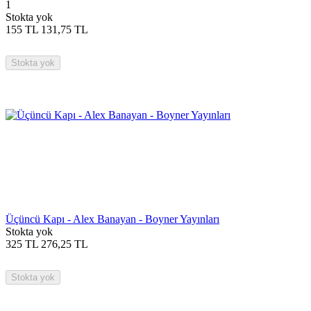
1
Stokta yok
155
TL
131,75
TL
Stokta yok
Üçüncü Kapı - Alex Banayan - Boyner Yayınları
Stokta yok
325
TL
276,25
TL
Stokta yok