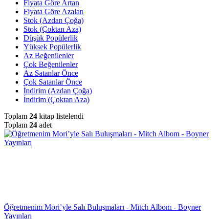
Fiyata Göre Artan
Fiyata Göre Azalan
Stok (Azdan Çoğa)
Stok (Çoktan Aza)
Düşük Popülerlik
Yüksek Popülerlik
Az Beğenilenler
Çok Beğenilenler
Az Satanlar Önce
Çok Satanlar Önce
İndirim (Azdan Çoğa)
İndirim (Çoktan Aza)
Toplam
24
kitap listelendi
Toplam
24
adet
Öğretmenim Mori’yle Salı Buluşmaları - Mitch Albom - Boyner
Yayınları