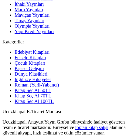
İthaki Yayınları
Martı Yayınları
Maviçatı Yayınları
Timaş Yayınları
Olympia Yayınları
Yapı Kredi Yayınları
Kategoriler
Edebiyat Kitapları
Felsefe Kitapları
Çocuk Kitapları
Kişisel Gelişim
Dünya Klasikleri
İngilizce Hikayeler
Roman (Yerli-Yabancı)
Kitap Seç Al 50TL
Kitap Seç Al 70TL
Kitap Seç Al 100TL
Ucuzkitapal E-Ticaret Markası
Ucuzkitapal, Anayurt Yayın Grubu bünyesinde faaliyet gösteren
resmi e-ticaret markasıdır. Bireysel ve
toptan kitap satışı
alanında
güvenli altyapı, hızlı teslimat ve etkin çözümler sunar.