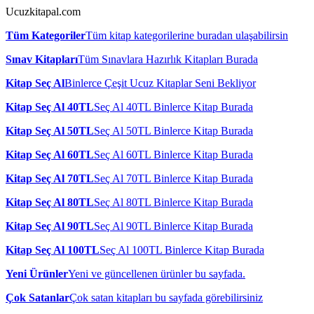
Ucuzkitapal.com
Tüm Kategoriler
Tüm kitap kategorilerine buradan ulaşabilirsin
Sınav Kitapları
Tüm Sınavlara Hazırlık Kitapları Burada
Kitap Seç Al
Binlerce Çeşit Ucuz Kitaplar Seni Bekliyor
Kitap Seç Al 40TL
Seç Al 40TL Binlerce Kitap Burada
Kitap Seç Al 50TL
Seç Al 50TL Binlerce Kitap Burada
Kitap Seç Al 60TL
Seç Al 60TL Binlerce Kitap Burada
Kitap Seç Al 70TL
Seç Al 70TL Binlerce Kitap Burada
Kitap Seç Al 80TL
Seç Al 80TL Binlerce Kitap Burada
Kitap Seç Al 90TL
Seç Al 90TL Binlerce Kitap Burada
Kitap Seç Al 100TL
Seç Al 100TL Binlerce Kitap Burada
Yeni Ürünler
Yeni ve güncellenen ürünler bu sayfada.
Çok Satanlar
Çok satan kitapları bu sayfada görebilirsiniz