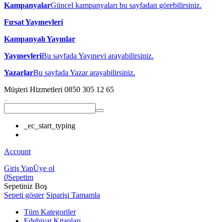
Kampanyalar
Güncel kampanyaları bu sayfadan görebilirsiniz.
Fırsat Yayınevleri
Kampanyalı Yayınlar
Yayınevleri
Bu sayfada Yayınevi arayabilirsiniz.
Yazarlar
Bu sayfada Yazar arayabilirsiniz.
Müşteri Hizmetleri
0850 305 12 65
_ec_start_typing
Account
Giriş Yap
Üye ol
0
Sepetim
Sepetiniz Boş
Sepeti göster
Siparişi Tamamla
Tüm Kategoriler
Edebiyat Kitapları