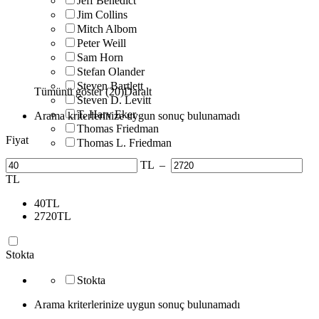
Jeff Benedict
Jim Collins
Mitch Albom
Peter Weill
Sam Horn
Stefan Olander
Steven Bartlett
Tümünü göster (20)
Daralt
Steven D. Levitt
T. Harv Eker
Arama kriterlerinize uygun sonuç bulunamadı
Thomas Friedman
Fiyat
Thomas L. Friedman
TL
–
TL
40
TL
2720
TL
Stokta
Stokta
Arama kriterlerinize uygun sonuç bulunamadı