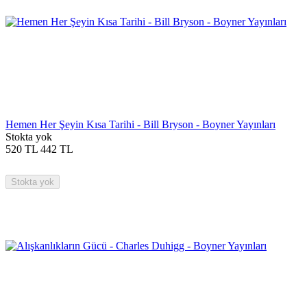
Hemen Her Şeyin Kısa Tarihi - Bill Bryson - Boyner Yayınları
Stokta yok
520
TL
442
TL
Stokta yok