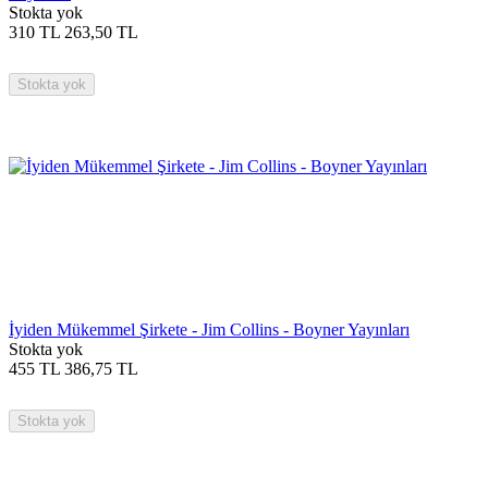
Stokta yok
310
TL
263,50
TL
Stokta yok
İyiden Mükemmel Şirkete - Jim Collins - Boyner Yayınları
Stokta yok
455
TL
386,75
TL
Stokta yok