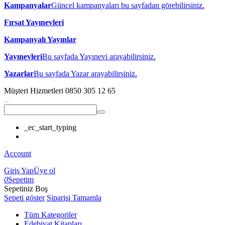
Kampanyalar
Güncel kampanyaları bu sayfadan görebilirsiniz.
Fırsat Yayınevleri
Kampanyalı Yayınlar
Yayınevleri
Bu sayfada Yayınevi arayabilirsiniz.
Yazarlar
Bu sayfada Yazar arayabilirsiniz.
Müşteri Hizmetleri
0850 305 12 65
_ec_start_typing
Account
Giriş Yap
Üye ol
0
Sepetim
Sepetiniz Boş
Sepeti göster
Siparişi Tamamla
Tüm Kategoriler
Edebiyat Kitapları