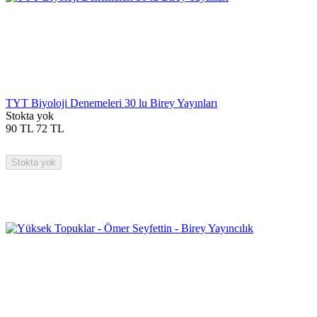
TYT Biyoloji Denemeleri 30 lu Birey Yayınları
Stokta yok
90
TL
72
TL
Stokta yok