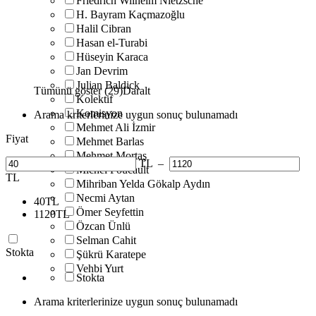
Friedrich Wilhelm Nietzsche
H. Bayram Kaçmazoğlu
Halil Cibran
Hasan el-Turabi
Hüseyin Karaca
Jan Devrim
Julian Baldick
Tümünü göster (29)
Daralt
Kolektif
Komisyon
Arama kriterlerinize uygun sonuç bulunamadı
Mehmet Ali İzmir
Fiyat
Mehmet Barlas
Mehmet Mortaş
TL
–
Michel Foucault
TL
Mihriban Yelda Gökalp Aydın
Necmi Aytan
40
TL
Ömer Seyfettin
1120
TL
Özcan Ünlü
Selman Cahit
Stokta
Şükrü Karatepe
Vehbi Yurt
Stokta
Arama kriterlerinize uygun sonuç bulunamadı