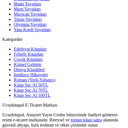
İthaki Yayınları
Martı Yayınları
Maviçatı Yayınları
Timaş Yayınları
Olympia Yayınları
Yapı Kredi Yayınları
Kategoriler
Edebiyat Kitapları
Felsefe Kitapları
Çocuk Kitapları
Kişisel Gelişim
Dünya Klasikleri
İngilizce Hikayeler
Roman (Yerli-Yabancı)
Kitap Seç Al 50TL
Kitap Seç Al 70TL
Kitap Seç Al 100TL
Ucuzkitapal E-Ticaret Markası
Ucuzkitapal, Anayurt Yayın Grubu bünyesinde faaliyet gösteren
resmi e-ticaret markasıdır. Bireysel ve
toptan kitap satışı
alanında
güvenli altyapı, hızlı teslimat ve etkin çözümler sunar.