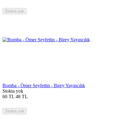
Stokta yok
Bomba - Ömer Seyfettin - Birey Yayıncılık
Stokta yok
60
TL
48
TL
Stokta yok