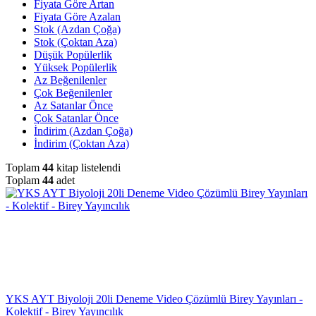
Fiyata Göre Artan
Fiyata Göre Azalan
Stok (Azdan Çoğa)
Stok (Çoktan Aza)
Düşük Popülerlik
Yüksek Popülerlik
Az Beğenilenler
Çok Beğenilenler
Az Satanlar Önce
Çok Satanlar Önce
İndirim (Azdan Çoğa)
İndirim (Çoktan Aza)
Toplam
44
kitap listelendi
Toplam
44
adet
YKS AYT Biyoloji 20li Deneme Video Çözümlü Birey Yayınları -
Kolektif - Birey Yayıncılık