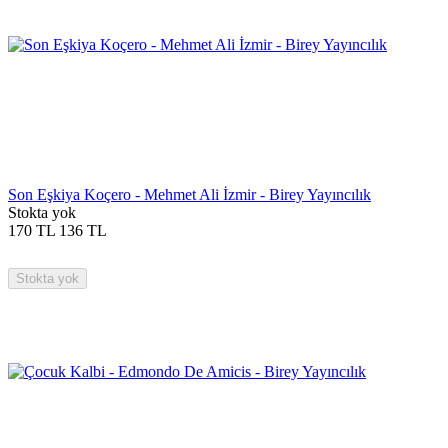
Son Eşkiya Koçero - Mehmet Ali İzmir - Birey Yayıncılık
Stokta yok
170
TL
136
TL
Stokta yok