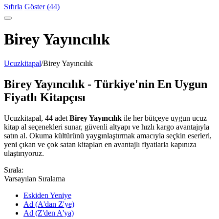
Sıfırla
Göster (44)
Birey Yayıncılık
Ucuzkitapal
/
Birey Yayıncılık
Birey Yayıncılık - Türkiye'nin En Uygun
Fiyatlı Kitapçısı
Ucuzkitapal, 44 adet
Birey Yayıncılık
ile her bütçeye uygun ucuz
kitap al seçenekleri sunar, güvenli altyapı ve hızlı kargo avantajıyla
satın al. Okuma kültürünü yaygınlaştırmak amacıyla seçkin eserleri,
yeni çıkan ve çok satan kitapları en avantajlı fiyatlarla kapınıza
ulaştırıyoruz.
Sırala:
Varsayılan Sıralama
Eskiden Yeniye
Ad (A'dan Z'ye)
Ad (Z'den A'ya)