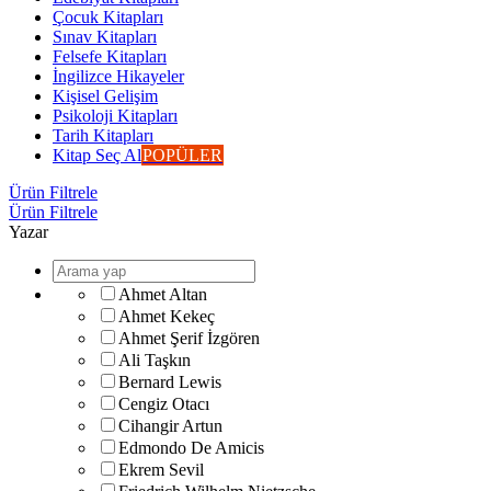
Çocuk Kitapları
Sınav Kitapları
Felsefe Kitapları
İngilizce Hikayeler
Kişisel Gelişim
Psikoloji Kitapları
Tarih Kitapları
Kitap Seç Al
POPÜLER
Ürün Filtrele
Ürün Filtrele
Yazar
Ahmet Altan
Ahmet Kekeç
Ahmet Şerif İzgören
Ali Taşkın
Bernard Lewis
Cengiz Otacı
Cihangir Artun
Edmondo De Amicis
Ekrem Sevil