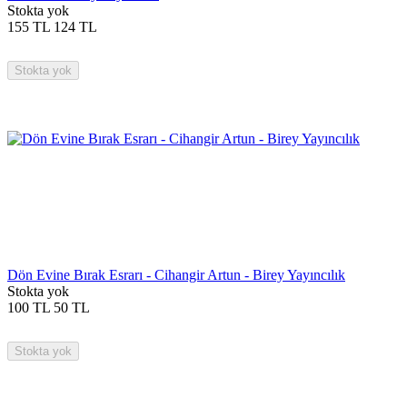
Stokta yok
155
TL
124
TL
Stokta yok
Dön Evine Bırak Esrarı - Cihangir Artun - Birey Yayıncılık
Stokta yok
100
TL
50
TL
Stokta yok