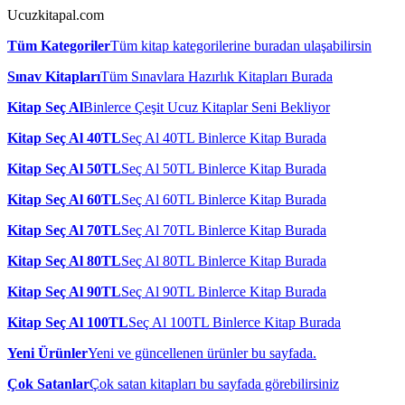
Ucuzkitapal.com
Tüm Kategoriler
Tüm kitap kategorilerine buradan ulaşabilirsin
Sınav Kitapları
Tüm Sınavlara Hazırlık Kitapları Burada
Kitap Seç Al
Binlerce Çeşit Ucuz Kitaplar Seni Bekliyor
Kitap Seç Al 40TL
Seç Al 40TL Binlerce Kitap Burada
Kitap Seç Al 50TL
Seç Al 50TL Binlerce Kitap Burada
Kitap Seç Al 60TL
Seç Al 60TL Binlerce Kitap Burada
Kitap Seç Al 70TL
Seç Al 70TL Binlerce Kitap Burada
Kitap Seç Al 80TL
Seç Al 80TL Binlerce Kitap Burada
Kitap Seç Al 90TL
Seç Al 90TL Binlerce Kitap Burada
Kitap Seç Al 100TL
Seç Al 100TL Binlerce Kitap Burada
Yeni Ürünler
Yeni ve güncellenen ürünler bu sayfada.
Çok Satanlar
Çok satan kitapları bu sayfada görebilirsiniz