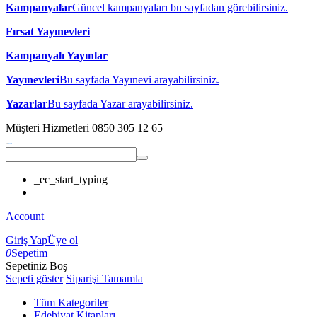
Kampanyalar
Güncel kampanyaları bu sayfadan görebilirsiniz.
Fırsat Yayınevleri
Kampanyalı Yayınlar
Yayınevleri
Bu sayfada Yayınevi arayabilirsiniz.
Yazarlar
Bu sayfada Yazar arayabilirsiniz.
Müşteri Hizmetleri
0850 305 12 65
_ec_start_typing
Account
Giriş Yap
Üye ol
0
Sepetim
Sepetiniz Boş
Sepeti göster
Siparişi Tamamla
Tüm Kategoriler
Edebiyat Kitapları