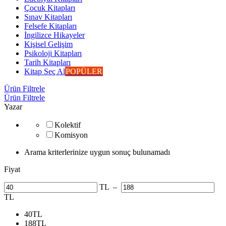
Çocuk Kitapları
Sınav Kitapları
Felsefe Kitapları
İngilizce Hikayeler
Kişisel Gelişim
Psikoloji Kitapları
Tarih Kitapları
Kitap Seç Al
POPÜLER
Ürün Filtrele
Ürün Filtrele
Yazar
Kolektif
Komisyon
Arama kriterlerinize uygun sonuç bulunamadı
Fiyat
TL
–
TL
40
TL
188
TL