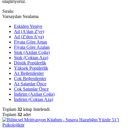
ulaştırıyoruz.
Sırala:
Varsayılan Sıralama
Eskiden Yeniye
Ad (A'dan Z'ye)
Ad (Z'den A'ya)
Fiyata Göre Artan
Fiyata Göre Azalan
Stok (Azdan Çoğa)
Stok (Çoktan Aza)
Düşük Popülerlik
Yüksek Popülerlik
Az Beğenilenler
Çok Beğenilenler
Az Satanlar Önce
Çok Satanlar Önce
İndirim (Azdan Çoğa)
İndirim (Çoktan Aza)
Toplam
32
kitap listelendi
Toplam
32
adet