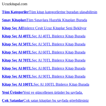
Ucuzkitapal.com
Tüm Kategoriler
Tüm kitap kategorilerine buradan ulaşabilirsin
Sınav Kitapları
Tüm Sınavlara Hazırlık Kitapları Burada
Kitap Seç Al
Binlerce Çeşit Ucuz Kitaplar Seni Bekliyor
Kitap Seç Al 40TL
Seç Al 40TL Binlerce Kitap Burada
Kitap Seç Al 50TL
Seç Al 50TL Binlerce Kitap Burada
Kitap Seç Al 60TL
Seç Al 60TL Binlerce Kitap Burada
Kitap Seç Al 70TL
Seç Al 70TL Binlerce Kitap Burada
Kitap Seç Al 80TL
Seç Al 80TL Binlerce Kitap Burada
Kitap Seç Al 90TL
Seç Al 90TL Binlerce Kitap Burada
Kitap Seç Al 100TL
Seç Al 100TL Binlerce Kitap Burada
Yeni Ürünler
Yeni ve güncellenen ürünler bu sayfada.
Çok Satanlar
Çok satan kitapları bu sayfada görebilirsiniz