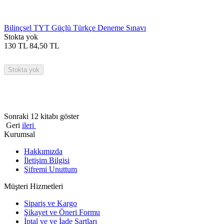
Bilinçsel TYT Güçlü Türkçe Deneme Sınavı
Stokta yok
130
TL
84,50
TL
Stokta yok
Sonraki 12 kitabı göster
Geri
ileri
Kurumsal
Hakkımızda
İletişim Bilgisi
Şifremi Unuttum
Müşteri Hizmetleri
Sipariş ve Kargo
Şikayet ve Öneri Formu
İptal ve ve İade Şartları