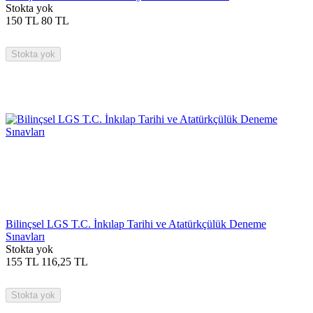
Stokta yok
150
TL
80
TL
Stokta yok
Bilinçsel LGS T.C. İnkılap Tarihi ve Atatürkçülük Deneme
Sınavları
Stokta yok
155
TL
116,25
TL
Stokta yok