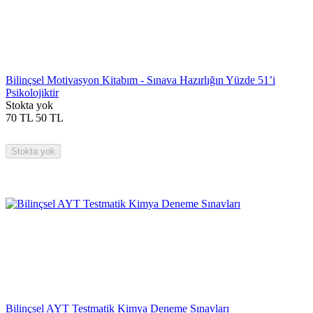
Bilinçsel Motivasyon Kitabım - Sınava Hazırlığın Yüzde 51’i
Psikolojiktir
Stokta yok
70
TL
50
TL
Stokta yok
Bilinçsel AYT Testmatik Kimya Deneme Sınavları