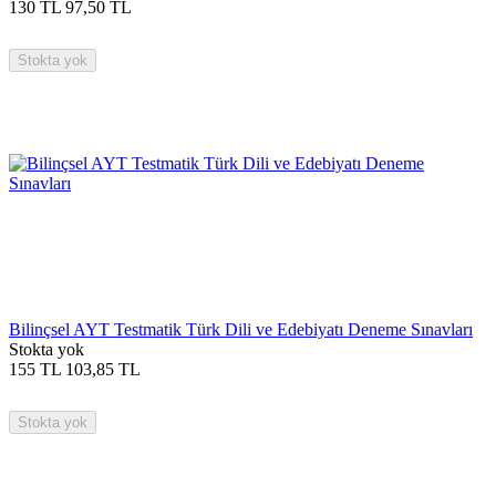
130
TL
97,50
TL
Stokta yok
Bilinçsel AYT Testmatik Türk Dili ve Edebiyatı Deneme Sınavları
Stokta yok
155
TL
103,85
TL
Stokta yok