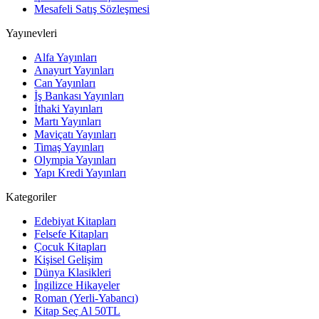
Mesafeli Satış Sözleşmesi
Yayınevleri
Alfa Yayınları
Anayurt Yayınları
Can Yayınları
İş Bankası Yayınları
İthaki Yayınları
Martı Yayınları
Maviçatı Yayınları
Timaş Yayınları
Olympia Yayınları
Yapı Kredi Yayınları
Kategoriler
Edebiyat Kitapları
Felsefe Kitapları
Çocuk Kitapları
Kişisel Gelişim
Dünya Klasikleri
İngilizce Hikayeler
Roman (Yerli-Yabancı)
Kitap Seç Al 50TL