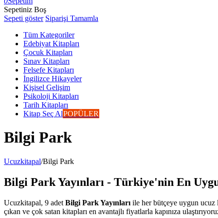
0
Sepetim
Sepetiniz Boş
Sepeti göster
Siparişi Tamamla
Tüm Kategoriler
Edebiyat Kitapları
Çocuk Kitapları
Sınav Kitapları
Felsefe Kitapları
İngilizce Hikayeler
Kişisel Gelişim
Psikoloji Kitapları
Tarih Kitapları
Kitap Seç Al
POPÜLER
Bilgi Park
Ucuzkitapal
/
Bilgi Park
Bilgi Park Yayınları - Türkiye'nin En Uygu
Ucuzkitapal, 9 adet
Bilgi Park Yayınları
ile her bütçeye uygun ucuz k
çıkan ve çok satan kitapları en avantajlı fiyatlarla kapınıza ulaştırıyoru