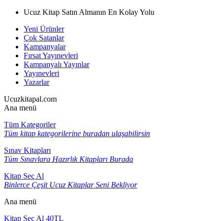
Ucuz Kitap Satın Almanın En Kolay Yolu
Yeni Ürünler
Çok Satanlar
Kampanyalar
Fırsat Yayınevleri
Kampanyalı Yayınlar
Yayınevleri
Yazarlar
Ucuzkitapal.com
Ana menü
Tüm Kategoriler
Tüm kitap kategorilerine buradan ulaşabilirsin
Sınav Kitapları
Tüm Sınavlara Hazırlık Kitapları Burada
Kitap Seç Al
Binlerce Çeşit Ucuz Kitaplar Seni Bekliyor
Ana menü
Kitap Seç Al 40TL