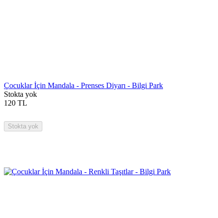
Çocuklar İçin Mandala - Prenses Diyarı - Bilgi Park
Stokta yok
120
TL
Stokta yok