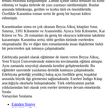
teması etrafında kurgulamıştır. Zaman içinde farklı temaları da konu
edinmiş ve başka türlerde de yazı yazmayı sürdürmüştür. Bunlar
arasında bilimkurgu, gerilim ve korku türü en önemlileridir.
Özellikle Karantina roman serisi ile geniş bir hayran kitlesi
edinmiştir.
Karantinadan sonra en çok okunan Beyza Alkoç kitapları Sınır,
Sınırsız, 3391 Kilometre ve Asansördür. Ayrıca Sıfır Kilometre, Kar
Küresi ve No. 26 romanları da geniş bir okuyucu kitlesinin takdirini
kazanmıştır. Karantina serisi, tıbbi gerilim türünde eserlerden
oluşmaktadır. Bu ve diğer tüm romanlarında insan ilişkilerine farklı
bir pencereden ışık tutmaya çalışmaktadır.
Edebiyatla paralel olarak eğitimine de önem veren Beyza Alkoç,
Yeni Yüzyıl Üniversitesinde mütercim tercümanlık eğitimi almıştır.
Aynı zamanda sosyoloji alanında kendini geliştirmektedir. Bu
eğitimler sayesinde yazılarına derinlik katmaya çalışmaktadır.
Edebiyata getirdiği yenilikçi bakış açısı özellikle genç kuşaklar
arasında büyük ilgi görmesini sağlamaktadır. Eserleri İndigo Kitap
aracılığıyla okurlarla buluşmaktadır. Türk edebiyatının parlak
yıldızlarından biri olarak yeni eserler üretmeye devam etmektedir.
Sırala:
Varsayılan Sıralama
Eskiden Yeniye