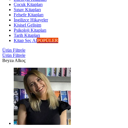
Çocuk Kitapları
Sınav Kitapları
Felsefe Kitapları
İngilizce Hikayeler
Kişisel Gelişim
Psikoloji Kitapları
Tarih Kitapları
Kitap Seç Al
POPÜLER
Ürün Filtrele
Ürün Filtrele
Beyza Alkoç