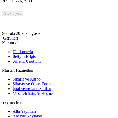
369
TL
276,75
TL
Stokta yok
Sonraki 20 kitabı göster
Geri
ileri
Kurumsal
Hakkımızda
İletişim Bilgisi
Şifremi Unuttum
Müşteri Hizmetleri
Sipariş ve Kargo
Şikayet ve Öneri Formu
İptal ve ve İade Şartları
Mesafeli Satış Sözleşmesi
Yayınevleri
Alfa Yayınları
Anayurt Yayınları