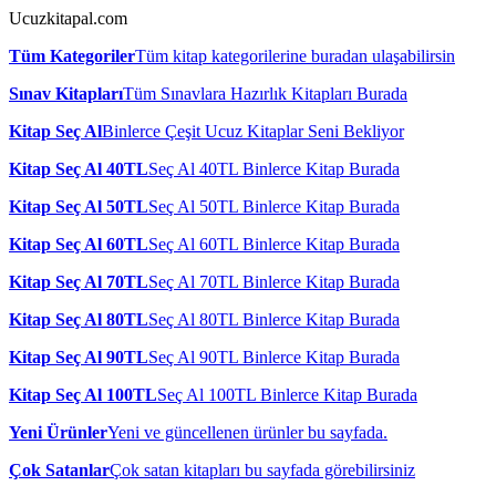
Ucuzkitapal.com
Tüm Kategoriler
Tüm kitap kategorilerine buradan ulaşabilirsin
Sınav Kitapları
Tüm Sınavlara Hazırlık Kitapları Burada
Kitap Seç Al
Binlerce Çeşit Ucuz Kitaplar Seni Bekliyor
Kitap Seç Al 40TL
Seç Al 40TL Binlerce Kitap Burada
Kitap Seç Al 50TL
Seç Al 50TL Binlerce Kitap Burada
Kitap Seç Al 60TL
Seç Al 60TL Binlerce Kitap Burada
Kitap Seç Al 70TL
Seç Al 70TL Binlerce Kitap Burada
Kitap Seç Al 80TL
Seç Al 80TL Binlerce Kitap Burada
Kitap Seç Al 90TL
Seç Al 90TL Binlerce Kitap Burada
Kitap Seç Al 100TL
Seç Al 100TL Binlerce Kitap Burada
Yeni Ürünler
Yeni ve güncellenen ürünler bu sayfada.
Çok Satanlar
Çok satan kitapları bu sayfada görebilirsiniz