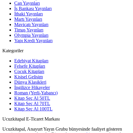
Can Yayınları
İş Bankası Yayınları
İthaki Yayınları
Martı Yayınları
Maviçatı Yayınları
Timaş Yayınları
Olympia Yayınları
Yapı Kredi Yayınları
Kategoriler
Edebiyat Kitapları
Felsefe Kitapları
Çocuk Kitapları
Kişisel Gelişim
Dünya Klasikleri
İngilizce Hikayeler
Roman (Yerli-Yabancı)
Kitap Seç Al 50TL
Kitap Seç Al 70TL
Kitap Seç Al 100TL
Ucuzkitapal E-Ticaret Markası
Ucuzkitapal, Anayurt Yayın Grubu bünyesinde faaliyet gösteren