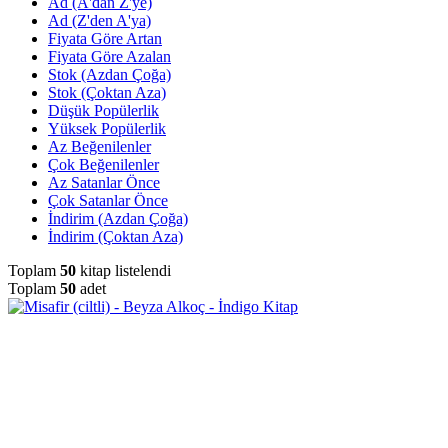
Ad (A'dan Z'ye)
Ad (Z'den A'ya)
Fiyata Göre Artan
Fiyata Göre Azalan
Stok (Azdan Çoğa)
Stok (Çoktan Aza)
Düşük Popülerlik
Yüksek Popülerlik
Az Beğenilenler
Çok Beğenilenler
Az Satanlar Önce
Çok Satanlar Önce
İndirim (Azdan Çoğa)
İndirim (Çoktan Aza)
Toplam
50
kitap listelendi
Toplam
50
adet