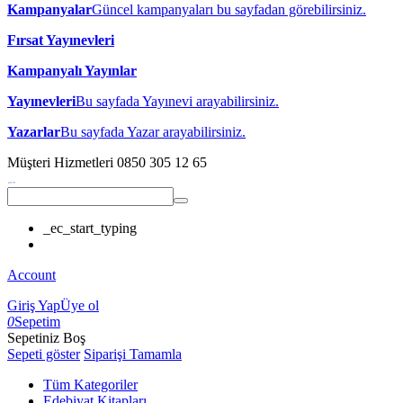
Kampanyalar
Güncel kampanyaları bu sayfadan görebilirsiniz.
Fırsat Yayınevleri
Kampanyalı Yayınlar
Yayınevleri
Bu sayfada Yayınevi arayabilirsiniz.
Yazarlar
Bu sayfada Yazar arayabilirsiniz.
Müşteri Hizmetleri
0850 305 12 65
_ec_start_typing
Account
Giriş Yap
Üye ol
0
Sepetim
Sepetiniz Boş
Sepeti göster
Siparişi Tamamla
Tüm Kategoriler
Edebiyat Kitapları