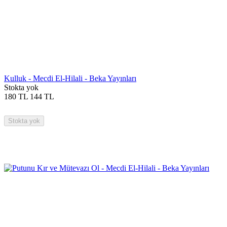
Kulluk - Mecdi El-Hilali - Beka Yayınları
Stokta yok
180
TL
144
TL
Stokta yok