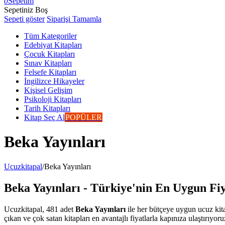
0
Sepetim
Sepetiniz Boş
Sepeti göster
Siparişi Tamamla
Tüm Kategoriler
Edebiyat Kitapları
Çocuk Kitapları
Sınav Kitapları
Felsefe Kitapları
İngilizce Hikayeler
Kişisel Gelişim
Psikoloji Kitapları
Tarih Kitapları
Kitap Seç Al
POPÜLER
Beka Yayınları
Ucuzkitapal
/
Beka Yayınları
Beka Yayınları - Türkiye'nin En Uygun Fiya
Ucuzkitapal, 481 adet
Beka Yayınları
ile her bütçeye uygun ucuz kita
çıkan ve çok satan kitapları en avantajlı fiyatlarla kapınıza ulaştırıyoru