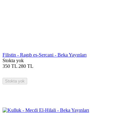
Filistin - Ragıb es-Sercani - Beka Yayınları
Stokta yok
350
TL
280
TL
Stokta yok