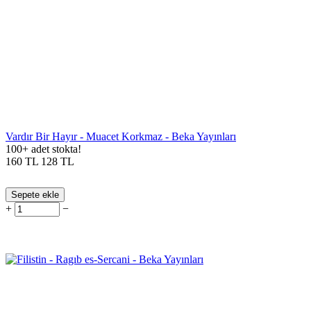
Vardır Bir Hayır - Muacet Korkmaz - Beka Yayınları
100+ adet stokta!
160
TL
128
TL
Sepete ekle
+
−