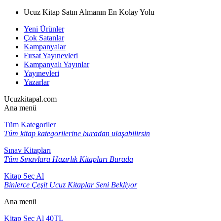
Ucuz Kitap Satın Almanın En Kolay Yolu
Yeni Ürünler
Çok Satanlar
Kampanyalar
Fırsat Yayınevleri
Kampanyalı Yayınlar
Yayınevleri
Yazarlar
Ucuzkitapal.com
Ana menü
Tüm Kategoriler
Tüm kitap kategorilerine buradan ulaşabilirsin
Sınav Kitapları
Tüm Sınavlara Hazırlık Kitapları Burada
Kitap Seç Al
Binlerce Çeşit Ucuz Kitaplar Seni Bekliyor
Ana menü
Kitap Seç Al 40TL