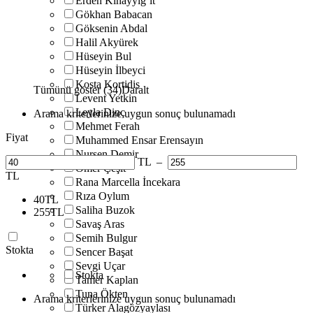
Erden Kınayyigˆit
Gökhan Babacan
Göksenin Abdal
Halil Akyürek
Hüseyin Bul
Hüseyin İlbeyci
Kosta Kortidis
Tümünü göster (34)
Daralt
Levent Yetkin
Leyla Dinç
Arama kriterlerinize uygun sonuç bulunamadı
Mehmet Ferah
Fiyat
Muhammed Ensar Erensayın
Nursen Demir
TL
–
Ömer Çeşit
TL
Rana Marcella İncekara
Rıza Oylum
40
TL
Saliha Buzok
255
TL
Savaş Aras
Semih Bulgur
Stokta
Sencer Başat
Sevgi Uçar
Stokta
Tamer Kaplan
Tuna Ökten
Arama kriterlerinize uygun sonuç bulunamadı
Türker Alagözyaylası