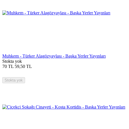
Muhkem - Türker Alagözyaylası - Başka Yerler Yayınları
Stokta yok
70
TL
59,50
TL
Stokta yok