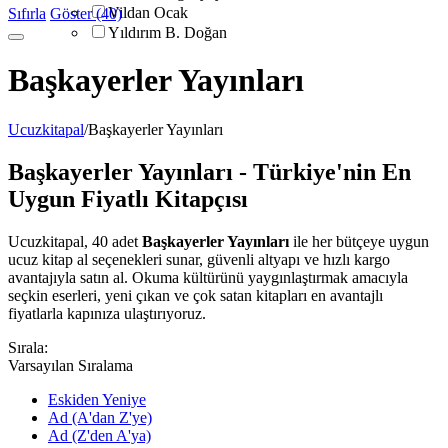
Vildan Ocak
Sıfırla
Göster (40)
Yıldırım B. Doğan
Başkayerler Yayınları
Ucuzkitapal
/
Başkayerler Yayınları
Başkayerler Yayınları - Türkiye'nin En
Uygun Fiyatlı Kitapçısı
Ucuzkitapal, 40 adet
Başkayerler Yayınları
ile her bütçeye uygun
ucuz kitap al seçenekleri sunar, güvenli altyapı ve hızlı kargo
avantajıyla satın al. Okuma kültürünü yaygınlaştırmak amacıyla
seçkin eserleri, yeni çıkan ve çok satan kitapları en avantajlı
fiyatlarla kapınıza ulaştırıyoruz.
Sırala:
Varsayılan Sıralama
Eskiden Yeniye
Ad (A'dan Z'ye)
Ad (Z'den A'ya)