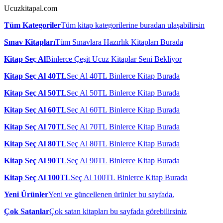
Ucuzkitapal.com
Tüm Kategoriler
Tüm kitap kategorilerine buradan ulaşabilirsin
Sınav Kitapları
Tüm Sınavlara Hazırlık Kitapları Burada
Kitap Seç Al
Binlerce Çeşit Ucuz Kitaplar Seni Bekliyor
Kitap Seç Al 40TL
Seç Al 40TL Binlerce Kitap Burada
Kitap Seç Al 50TL
Seç Al 50TL Binlerce Kitap Burada
Kitap Seç Al 60TL
Seç Al 60TL Binlerce Kitap Burada
Kitap Seç Al 70TL
Seç Al 70TL Binlerce Kitap Burada
Kitap Seç Al 80TL
Seç Al 80TL Binlerce Kitap Burada
Kitap Seç Al 90TL
Seç Al 90TL Binlerce Kitap Burada
Kitap Seç Al 100TL
Seç Al 100TL Binlerce Kitap Burada
Yeni Ürünler
Yeni ve güncellenen ürünler bu sayfada.
Çok Satanlar
Çok satan kitapları bu sayfada görebilirsiniz