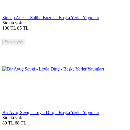
Sincap Ailesi - Saliha Buzok - Başka Yerler Yayınları
Stokta yok
100
TL
85
TL
Stokta yok
Bir Avuç Sevgi - Leyla Dinç - Başka Yerler Yayınları
Stokta yok
80
TL
68
TL