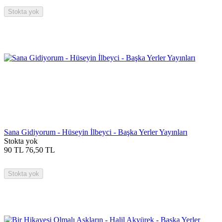
Stokta yok
Sana Gidiyorum - Hüseyin İlbeyci - Başka Yerler Yayınları
Stokta yok
90
TL
76,50
TL
Stokta yok