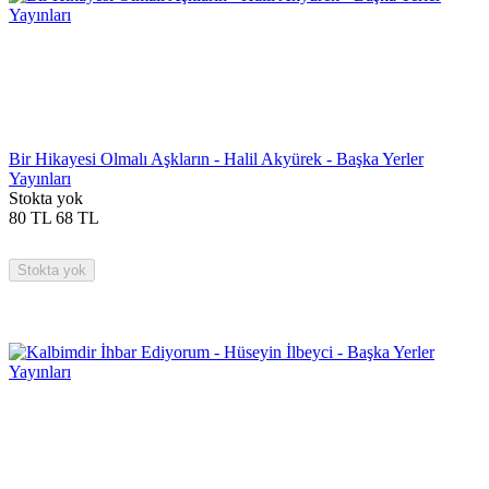
Bir Hikayesi Olmalı Aşkların - Halil Akyürek - Başka Yerler
Yayınları
Stokta yok
80
TL
68
TL
Stokta yok