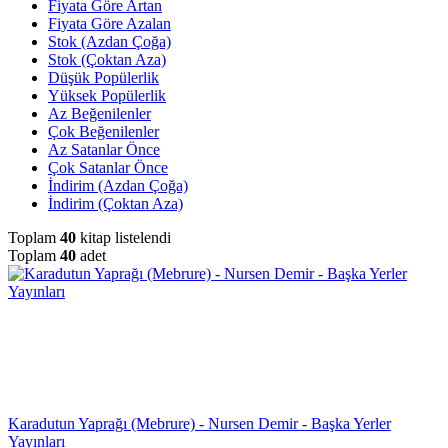
Fiyata Göre Artan
Fiyata Göre Azalan
Stok (Azdan Çoğa)
Stok (Çoktan Aza)
Düşük Popülerlik
Yüksek Popülerlik
Az Beğenilenler
Çok Beğenilenler
Az Satanlar Önce
Çok Satanlar Önce
İndirim (Azdan Çoğa)
İndirim (Çoktan Aza)
Toplam
40
kitap listelendi
Toplam
40
adet
Karadutun Yaprağı (Mebrure) - Nursen Demir - Başka Yerler
Yayınları