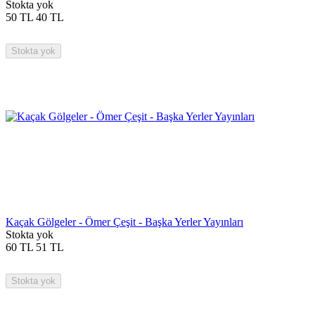
Stokta yok
50
TL
40
TL
Stokta yok
Kaçak Gölgeler - Ömer Çeşit - Başka Yerler Yayınları
Stokta yok
60
TL
51
TL
Stokta yok