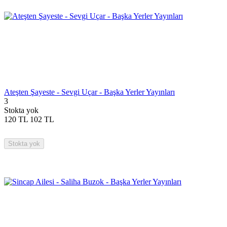
Ateşten Şayeste - Sevgi Uçar - Başka Yerler Yayınları
3
Stokta yok
120
TL
102
TL
Stokta yok