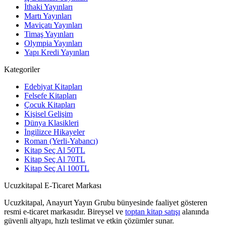
İthaki Yayınları
Martı Yayınları
Maviçatı Yayınları
Timaş Yayınları
Olympia Yayınları
Yapı Kredi Yayınları
Kategoriler
Edebiyat Kitapları
Felsefe Kitapları
Çocuk Kitapları
Kişisel Gelişim
Dünya Klasikleri
İngilizce Hikayeler
Roman (Yerli-Yabancı)
Kitap Seç Al 50TL
Kitap Seç Al 70TL
Kitap Seç Al 100TL
Ucuzkitapal E-Ticaret Markası
Ucuzkitapal, Anayurt Yayın Grubu bünyesinde faaliyet gösteren
resmi e-ticaret markasıdır. Bireysel ve
toptan kitap satışı
alanında
güvenli altyapı, hızlı teslimat ve etkin çözümler sunar.