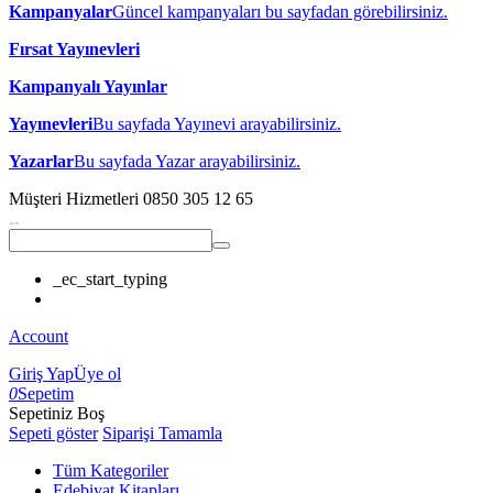
Kampanyalar
Güncel kampanyaları bu sayfadan görebilirsiniz.
Fırsat Yayınevleri
Kampanyalı Yayınlar
Yayınevleri
Bu sayfada Yayınevi arayabilirsiniz.
Yazarlar
Bu sayfada Yazar arayabilirsiniz.
Müşteri Hizmetleri
0850 305 12 65
_ec_start_typing
Account
Giriş Yap
Üye ol
0
Sepetim
Sepetiniz Boş
Sepeti göster
Siparişi Tamamla
Tüm Kategoriler
Edebiyat Kitapları