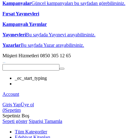
Kampanyalar
Güncel kampanyaları bu sayfadan görebilirsiniz.
Fırsat Yayınevleri
Kampanyalı Yayınlar
Yayınevleri
Bu sayfada Yayınevi arayabilirsiniz.
Yazarlar
Bu sayfada Yazar arayabilirsiniz.
Müşteri Hizmetleri
0850 305 12 65
_ec_start_typing
Account
Giriş Yap
Üye ol
0
Sepetim
Sepetiniz Boş
Sepeti göster
Siparişi Tamamla
Tüm Kategoriler
Edebiyat Kitapları