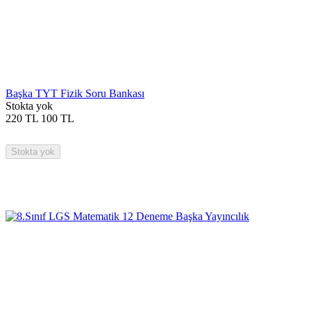
Başka TYT Fizik Soru Bankası
Stokta yok
220
TL
100
TL
Stokta yok