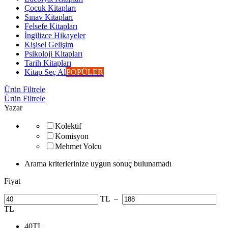
Çocuk Kitapları
Sınav Kitapları
Felsefe Kitapları
İngilizce Hikayeler
Kişisel Gelişim
Psikoloji Kitapları
Tarih Kitapları
Kitap Seç Al
POPÜLER
Ürün Filtrele
Ürün Filtrele
Yazar
Kolektif
Komisyon
Mehmet Yolcu
Arama kriterlerinize uygun sonuç bulunamadı
Fiyat
TL
–
TL
40
TL