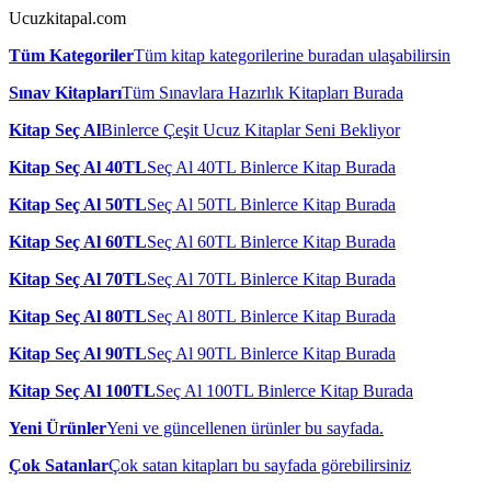
Ucuzkitapal.com
Tüm Kategoriler
Tüm kitap kategorilerine buradan ulaşabilirsin
Sınav Kitapları
Tüm Sınavlara Hazırlık Kitapları Burada
Kitap Seç Al
Binlerce Çeşit Ucuz Kitaplar Seni Bekliyor
Kitap Seç Al 40TL
Seç Al 40TL Binlerce Kitap Burada
Kitap Seç Al 50TL
Seç Al 50TL Binlerce Kitap Burada
Kitap Seç Al 60TL
Seç Al 60TL Binlerce Kitap Burada
Kitap Seç Al 70TL
Seç Al 70TL Binlerce Kitap Burada
Kitap Seç Al 80TL
Seç Al 80TL Binlerce Kitap Burada
Kitap Seç Al 90TL
Seç Al 90TL Binlerce Kitap Burada
Kitap Seç Al 100TL
Seç Al 100TL Binlerce Kitap Burada
Yeni Ürünler
Yeni ve güncellenen ürünler bu sayfada.
Çok Satanlar
Çok satan kitapları bu sayfada görebilirsiniz