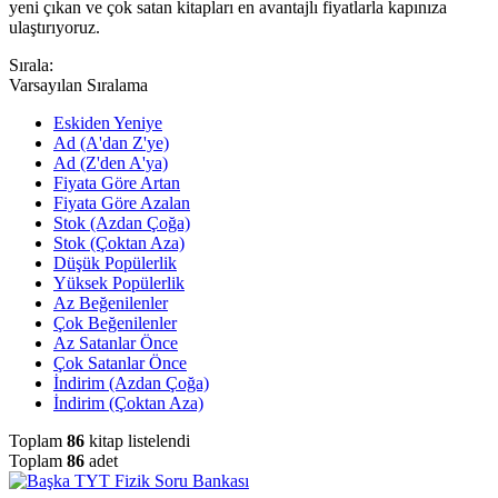
yeni çıkan ve çok satan kitapları en avantajlı fiyatlarla kapınıza
ulaştırıyoruz.
Sırala:
Varsayılan Sıralama
Eskiden Yeniye
Ad (A'dan Z'ye)
Ad (Z'den A'ya)
Fiyata Göre Artan
Fiyata Göre Azalan
Stok (Azdan Çoğa)
Stok (Çoktan Aza)
Düşük Popülerlik
Yüksek Popülerlik
Az Beğenilenler
Çok Beğenilenler
Az Satanlar Önce
Çok Satanlar Önce
İndirim (Azdan Çoğa)
İndirim (Çoktan Aza)
Toplam
86
kitap listelendi
Toplam
86
adet