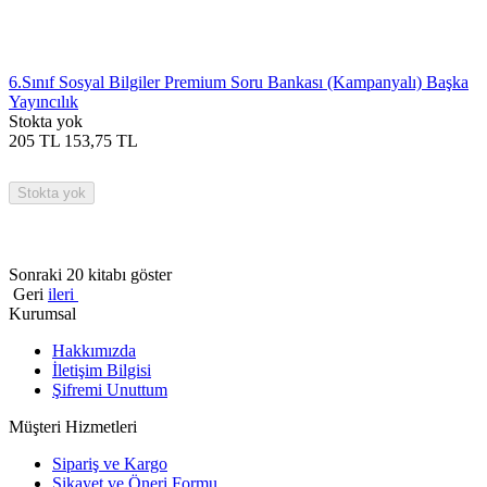
6.Sınıf Sosyal Bilgiler Premium Soru Bankası (Kampanyalı) Başka
Yayıncılık
Stokta yok
205
TL
153,75
TL
Stokta yok
Sonraki 20 kitabı göster
Geri
ileri
Kurumsal
Hakkımızda
İletişim Bilgisi
Şifremi Unuttum
Müşteri Hizmetleri
Sipariş ve Kargo
Şikayet ve Öneri Formu