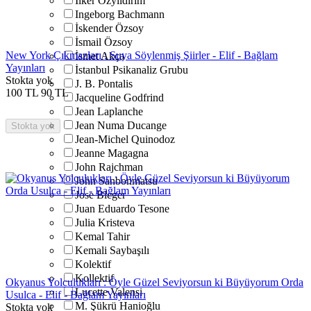
İlker Özyıldırım
Ingeborg Bachmann
İskender Özsoy
İsmail Özsoy
New York Çıkmazları : Suya Söylenmiş Şiirler - Elif - Bağlam
İsmet Akça
Yayınları
İstanbul Psikanaliz Grubu
Stokta yok
J. B. Pontalis
100
TL
90
TL
Jacqueline Godfrind
Jean Laplanche
Jean Numa Ducange
Stokta yok
Jean-Michel Quinodoz
Jeanne Magagna
John Rajchman
John Sanbonmatsu
Jose Bleger
Juan Eduardo Tesone
Julia Kristeva
Kemal Tahir
Kemali Saybaşılı
Kolektif
Kollektif
Okyanus Yolculukları : Öyle Güzel Seviyorsun ki Büyüyorum Orda
Lucette Valensi
Usulca - Elif - Bağlam Yayınları
M. Şükrü Hanioğlu
Stokta yok