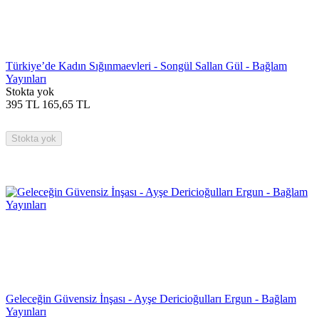
Türkiye’de Kadın Sığınmaevleri - Songül Sallan Gül - Bağlam
Yayınları
Stokta yok
395
TL
165,65
TL
Stokta yok
Geleceğin Güvensiz İnşası - Ayşe Dericioğulları Ergun - Bağlam
Yayınları