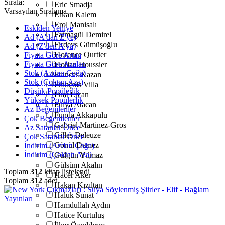
Sırala:
Eric Smadja
Varsayılan Sıralama
Erkan Kalem
Erol Manisalı
Eskiden Yeniye
Fatmagül Demirel
Ad (A'dan Z'ye)
Firdevs Gümüşoğlu
Ad (Z'den A'ya)
Florence Qurtier
Fiyata Göre Artan
Fiyata Göre Azalan
Florian Houssier
Stok (Azdan Çoğa)
Frances Kazan
Stok (Çoktan Aza)
François Villa
Düşük Popülerlik
Fuat Ercan
Yüksek Popülerlik
Fulya Atacan
Az Beğenilenler
Funda Akkapulu
Çok Beğenilenler
Gabriel Martinez-Gros
Az Satanlar Önce
Gilles Deleuze
Çok Satanlar Önce
Gönül Demez
İndirim (Azdan Çoğa)
İndirim (Çoktan Aza)
Gülgün Yılmaz
Gülsüm Akalın
Toplam
312
kitap listelendi
Hacer Aker
Toplam
312
adet
Hakan Kızıltan
Haluk Sunat
Hamdullah Aydın
Hatice Kurtuluş