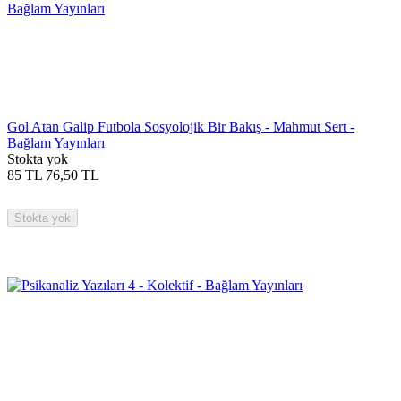
Gol Atan Galip Futbola Sosyolojik Bir Bakış - Mahmut Sert -
Bağlam Yayınları
Stokta yok
85
TL
76,50
TL
Stokta yok