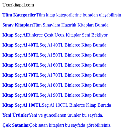
Ucuzkitapal.com
Tüm Kategoriler
Tüm kitap kategorilerine buradan ulaşabilirsin
Sınav Kitapları
Tüm Sınavlara Hazırlık Kitapları Burada
Kitap Seç Al
Binlerce Çeşit Ucuz Kitaplar Seni Bekliyor
Kitap Seç Al 40TL
Seç Al 40TL Binlerce Kitap Burada
Kitap Seç Al 50TL
Seç Al 50TL Binlerce Kitap Burada
Kitap Seç Al 60TL
Seç Al 60TL Binlerce Kitap Burada
Kitap Seç Al 70TL
Seç Al 70TL Binlerce Kitap Burada
Kitap Seç Al 80TL
Seç Al 80TL Binlerce Kitap Burada
Kitap Seç Al 90TL
Seç Al 90TL Binlerce Kitap Burada
Kitap Seç Al 100TL
Seç Al 100TL Binlerce Kitap Burada
Yeni Ürünler
Yeni ve güncellenen ürünler bu sayfada.
Çok Satanlar
Çok satan kitapları bu sayfada görebilirsiniz