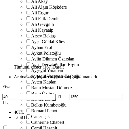
Ali Akay
Ali Algın Köşkdere
Ali Ergur
Ali Faik Demir
Ali Gevgilili
Ali Kayaalp
Arsev Bektaş
Ayça Güldal Küey
Ayhan Erol
Aykut Polatoğlu
Aylin Dikmen Özarslan
Ayşe Dericioğulları Ergun
Tümünü göster (167)
Daralt
Ayşegül Yaraman
Ayşegül Yaraman-Başbuğu
Arama kriterlerinize uygun sonuç bulunamadı
Ayten Kaplan
Fiyat
Banu Mustan Dönmez
Banu Öztürk
TL
–
Behice Boran
TL
Belkıs Kümbetoğlu
Bernard Penot
40
TL
Caner Işık
1350
TL
Catherine Chabert
Cemil Hasanlı