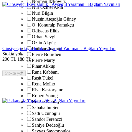
Norman Itzkowitz
Nur Özmel Akın
Nuri Bilgin
Nurşin Ateşoğlu Güney
Ö. Konuralp Pamukçu
Odisseus Elitis
Orhan Sevgi
Öztin Akgüç
Cinsiyetçi İkiyüzlülük - Ayşegül Yaraman - Bağlam Yayınları
Philippe Jeammet
Stokta yok
Pierre Bourdieu
200
TL
180
TL
Pierre Marty
Pınar Akkuş
Rana Kabbani
Stokta yok
Raşit Tükel
Rena Molho
Riva Kastoryano
Robert Young
Rosine Debray
Sabahattin Şen
Sadi Uzunoğlu
Sandor Ferenczi
Saniye Dedeoğlu
Savvas Savvopoulos