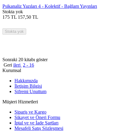
Psikanaliz Yazıları 4 - Kolektif - Bağlam Yayınları
Stokta yok
175
TL
157,50
TL
Stokta yok
Sonraki 20 kitabı göster
Geri
ileri
2 - 16
Kurumsal
Hakkımızda
İletişim Bilgisi
Şifremi Unuttum
Müşteri Hizmetleri
Sipariş ve Kargo
Şikayet ve Öneri Formu
İptal ve ve İade Şartları
Mesafeli Satış Sözleşmesi