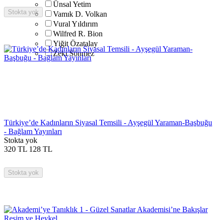
Ünsal Yetim
Stokta yok
Vamık D. Volkan
Vural Yıldırım
Wilfred R. Bion
Yiğit Özatalay
Zeki Sönmez
Türkiye’de Kadınların Siyasal Temsili - Ayşegül Yaraman-Başbuğu
- Bağlam Yayınları
Stokta yok
320
TL
128
TL
Stokta yok