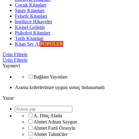
Çocuk Kitapları
Sınav Kitapları
Felsefe Kitapları
İngilizce Hikayeler
Kişisel Gelişim
Psikoloji Kitapları
Tarih Kitapları
Kitap Seç Al
POPÜLER
Ürün Filtrele
Ürün Filtrele
Yayınevi
Bağlam Yayınları
Arama kriterlerinize uygun sonuç bulunamadı
Yazar
A. Dinç Alada
Ahmet Adnan Saygun
Ahmet Fazıl Özsoylu
Ahmet Talimciler