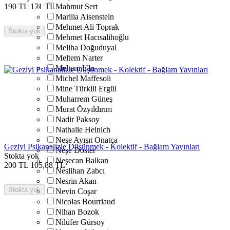
190
TL
171
TL
Mahmut Sert
Marilia Aisenstein
Mehmet Ali Toprak
Stokta yok
Mehmet Hacısalihoğlu
Meliha Doğuduyal
Meltem Narter
Meltem Ulu
Michel Maffesoli
Mine Türkili Ergül
Muharrem Güneş
Murat Özyıldırım
Nadir Paksoy
Nathalie Heinich
Neşe Ayışıt Onatça
Geziyi Psikanalizle Düşünmek - Kolektif - Bağlam Yayınları
Neşe Doster
Stokta yok
Neşecan Balkan
200
TL
105,88
TL
Neslihan Zabcı
Nesrin Akan
Stokta yok
Nevin Coşar
Nicolas Bourriaud
Nihan Bozok
Nilüfer Gürsoy