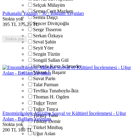
Selçuk Mülayim
Semra Cerit Mazlum
Psikanaliz Yazıları - 50 - Bağlam Yayınları
Semra Daşçı
Stokta yok
Sencer Divitçioğlu
395
TL
375,25
TL
Serge Tisseron
Serkan Özkaya
Stokta yok
Seval Şahin
Seyit Yöre
Sezgin Tüzün
Songül Sallan Gül
Süheyla Kırca Schroeder
Şükran İ. Başarır
Suvat Parin
Talat Parman
Tevfika Tunaboylu-İkiz
Thomas H. Ogden
Tuğçe Tezer
Tuğçe Tunca
Etnomüzikoloji: Müziğin Sosyal ve Kültürel İncelenmesi - Uğur
Turgay Tuna
Aslan - Bağlam Yayınları
Türkay Demir
Stokta yok
Türkel Minibaş
200
TL
180
TL
Uğur Aslan