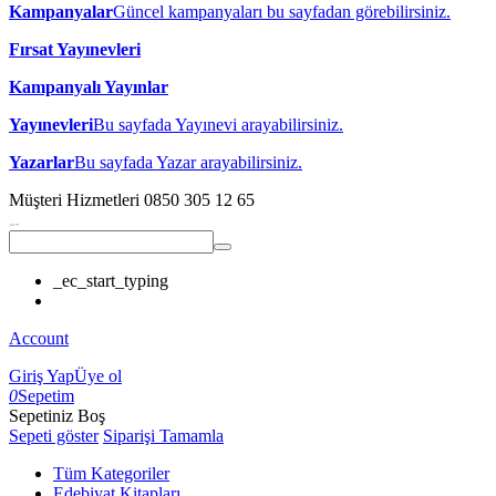
Kampanyalar
Güncel kampanyaları bu sayfadan görebilirsiniz.
Fırsat Yayınevleri
Kampanyalı Yayınlar
Yayınevleri
Bu sayfada Yayınevi arayabilirsiniz.
Yazarlar
Bu sayfada Yazar arayabilirsiniz.
Müşteri Hizmetleri
0850 305 12 65
_ec_start_typing
Account
Giriş Yap
Üye ol
0
Sepetim
Sepetiniz Boş
Sepeti göster
Siparişi Tamamla
Tüm Kategoriler
Edebiyat Kitapları