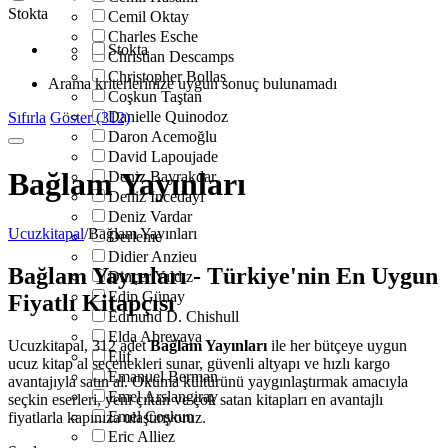
Stokta
Cemil Oktay
Charles Esche
Stokta
Christian Descamps
Christopher Bollas
Arama kriterlerinize uygun sonuç bulunamadı
Coşkun Taştan
Danielle Quinodoz
Sıfırla
Göster (312)
Daron Acemoğlu
David Lapoujade
Bağlam Yayınları
Deniz Bayrakdar
Deniz İncedayı
Deniz Vardar
Ucuzkitapal
/
Bağlam Yayınları
Derleme
Didier Anzieu
Bağlam Yayınları - Türkiye'nin En Uygun
Dinçer Yıldız
Edip Günay
Fiyatlı Kitapçısı
Edmund D. Chishull
Elda Abrevaya
Ucuzkitapal, 312 adet
Bağlam Yayınları
ile her bütçeye uygun
Elif
ucuz kitap al seçenekleri sunar, güvenli altyapı ve hızlı kargo
Emanuel Berman
avantajıyla satın al. Okuma kültürünü yaygınlaştırmak amacıyla
Emel Arslangiray
seçkin eserleri, yeni çıkan ve çok satan kitapları en avantajlı
Emel Coşkun
fiyatlarla kapınıza ulaştırıyoruz.
Eric Alliez