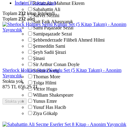
İndirim (Çoktan Aza)
Recaizade Mahmut Ekrem
Sabahattin Ali
Toplam
232
kitap listelendi
Safvet Nezihi
Toplam
232
adet
Sait Faik Abasıyanık
Sami Paşazade Sezai
Samipaşazade Sezai
Şehbenderzade Filibeli Ahmed Hilmi
Şemseddin Sami
Şeyh Sadii Şirazi
Şinasi
Sir Arthur Conan Doyle
Sherlock Holmes Serisi Kutulu Set (5 Kitap Takım) - Anonim
Stefan Zweig
Yayıncılık
Thomas More
Stokta yok
Tolga Hilmi
875
TL
656,25
TL
Victor Hugo
William Shakespeare
Yunus Emre
Stokta yok
Yusuf Has Hacib
Ziya Gökalp