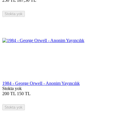
250
TL
187,50
TL
Stokta yok
1984 - George Orwell - Anonim Yayıncılık
Stokta yok
200
TL
150
TL
Stokta yok