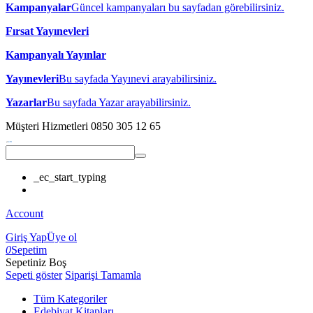
Kampanyalar
Güncel kampanyaları bu sayfadan görebilirsiniz.
Fırsat Yayınevleri
Kampanyalı Yayınlar
Yayınevleri
Bu sayfada Yayınevi arayabilirsiniz.
Yazarlar
Bu sayfada Yazar arayabilirsiniz.
Müşteri Hizmetleri
0850 305 12 65
_ec_start_typing
Account
Giriş Yap
Üye ol
0
Sepetim
Sepetiniz Boş
Sepeti göster
Siparişi Tamamla
Tüm Kategoriler
Edebiyat Kitapları