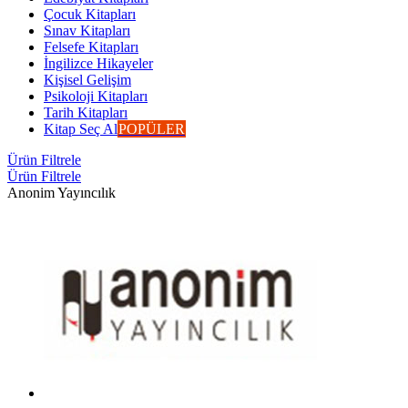
Çocuk Kitapları
Sınav Kitapları
Felsefe Kitapları
İngilizce Hikayeler
Kişisel Gelişim
Psikoloji Kitapları
Tarih Kitapları
Kitap Seç Al
POPÜLER
Ürün Filtrele
Ürün Filtrele
Anonim Yayıncılık