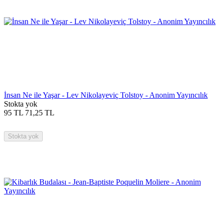
İnsan Ne ile Yaşar - Lev Nikolayeviç Tolstoy - Anonim Yayıncılık
Stokta yok
95
TL
71,25
TL
Stokta yok