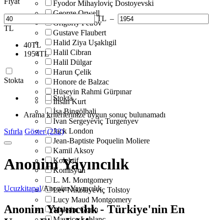
Fiyat
Fyodor Mihayloviç Dostoyevski
George Orwell
TL
–
Grigoriy Petrov
TL
Gustave Flaubert
Halid Ziya Uşaklıgil
40
TL
Halil Cibran
1954
TL
Halil Dülgar
Harun Çelik
Stokta
Honore de Balzac
Hüseyin Rahmi Gürpınar
Stokta
İhsan Kurt
İsa Bingölbali
Arama kriterlerinize uygun sonuç bulunamadı
Ivan Sergeyeviç Turgenyev
Jack London
Sıfırla
Göster (232)
Jean-Baptiste Poquelin Moliere
Kamil Aksoy
Anonim Yayıncılık
Kolektif
Komisyon
L. M. Montgomery
Ucuzkitapal
/
Anonim Yayıncılık
Lev Nikolayeviç Tolstoy
Lucy Maud Montgomery
Anonim Yayıncılık - Türkiye'nin En
Maksim Gorkı
Maurice Leblanc