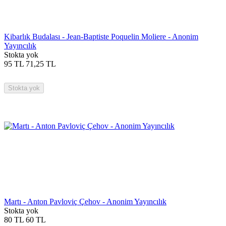
Kibarlık Budalası - Jean-Baptiste Poquelin Moliere - Anonim
Yayıncılık
Stokta yok
95
TL
71,25
TL
Stokta yok
Martı - Anton Pavloviç Çehov - Anonim Yayıncılık
Stokta yok
80
TL
60
TL