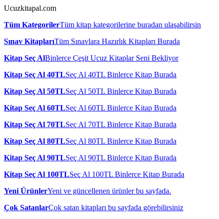
Ucuzkitapal.com
Tüm Kategoriler
Tüm kitap kategorilerine buradan ulaşabilirsin
Sınav Kitapları
Tüm Sınavlara Hazırlık Kitapları Burada
Kitap Seç Al
Binlerce Çeşit Ucuz Kitaplar Seni Bekliyor
Kitap Seç Al 40TL
Seç Al 40TL Binlerce Kitap Burada
Kitap Seç Al 50TL
Seç Al 50TL Binlerce Kitap Burada
Kitap Seç Al 60TL
Seç Al 60TL Binlerce Kitap Burada
Kitap Seç Al 70TL
Seç Al 70TL Binlerce Kitap Burada
Kitap Seç Al 80TL
Seç Al 80TL Binlerce Kitap Burada
Kitap Seç Al 90TL
Seç Al 90TL Binlerce Kitap Burada
Kitap Seç Al 100TL
Seç Al 100TL Binlerce Kitap Burada
Yeni Ürünler
Yeni ve güncellenen ürünler bu sayfada.
Çok Satanlar
Çok satan kitapları bu sayfada görebilirsiniz