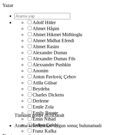
Yazar
Adolf Hitler
Ahmet Hâşim
Ahmet Hikmet Müftüoglu
Ahmet Midhat Efendi
Ahmet Rasim
Alexandre Dumas
Alexandre Dumas Fils
Alexsander Pushkin
Anonim
Anton Pavloviç Çehov
Atilla Gülsar
Beydeba
Charles Dickens
Derleme
Emile Zola
Emily Bronte
Tümünü göster (83)
Daralt
Emin Nihad
Evliya Çelebi
Arama kriterlerinize uygun sonuç bulunamadı
Franz Kafka