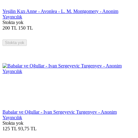
Yeşilin Kızı Anne - Avonlea - L. M. Montgomery - Anonim
Yayıncılık
Stokta yok
200
TL
150
TL
Stokta yok
Babalar ve Oğullar - Ivan Sergeyeviç Turgenyev - Anonim
Yayıncılık
Stokta yok
125
TL
93,75
TL