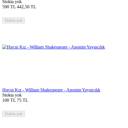
Stokta yok
590
TL
442,50
TL
Stokta yok
Hırçın Kız - William Shakespeare - Anonim Yayıncılık
Stokta yok
100
TL
75
TL
Stokta yok