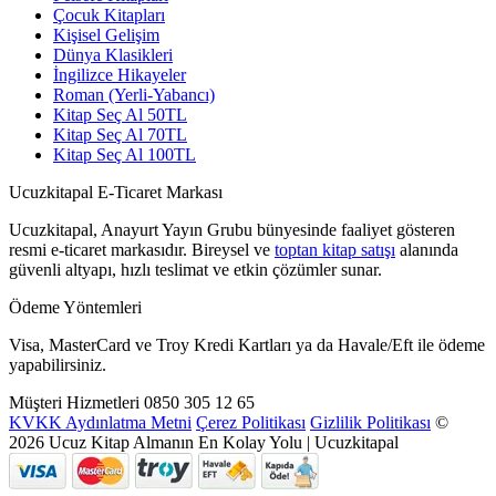
Çocuk Kitapları
Kişisel Gelişim
Dünya Klasikleri
İngilizce Hikayeler
Roman (Yerli-Yabancı)
Kitap Seç Al 50TL
Kitap Seç Al 70TL
Kitap Seç Al 100TL
Ucuzkitapal E-Ticaret Markası
Ucuzkitapal, Anayurt Yayın Grubu bünyesinde faaliyet gösteren
resmi e-ticaret markasıdır. Bireysel ve
toptan kitap satışı
alanında
güvenli altyapı, hızlı teslimat ve etkin çözümler sunar.
Ödeme Yöntemleri
Visa, MasterCard ve Troy Kredi Kartları ya da Havale/Eft ile ödeme
yapabilirsiniz.
Müşteri Hizmetleri
0850 305 12 65
KVKK Aydınlatma Metni
Çerez Politikası
Gizlilik Politikası
©
2026 Ucuz Kitap Almanın En Kolay Yolu | Ucuzkitapal