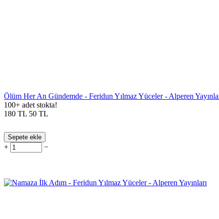
Ölüm Her An Gündemde - Feridun Yılmaz Yüceler - Alperen Yayınla
100+ adet stokta!
180
TL
50
TL
Sepete ekle
+
−