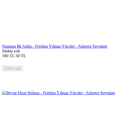
Namaza İlk Adım - Feridun Yılmaz Yüceler - Alperen Yayınları
Stokta yok
180
TL
50
TL
Stokta yok