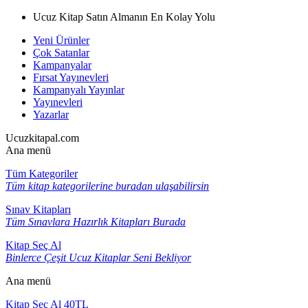
Ucuz Kitap Satın Almanın En Kolay Yolu
Yeni Ürünler
Çok Satanlar
Kampanyalar
Fırsat Yayınevleri
Kampanyalı Yayınlar
Yayınevleri
Yazarlar
Ucuzkitapal.com
Ana menü
Tüm Kategoriler
Tüm kitap kategorilerine buradan ulaşabilirsin
Sınav Kitapları
Tüm Sınavlara Hazırlık Kitapları Burada
Kitap Seç Al
Binlerce Çeşit Ucuz Kitaplar Seni Bekliyor
Ana menü
Kitap Seç Al 40TL