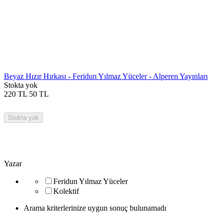
Beyaz Hızır Hırkası - Feridun Yılmaz Yüceler - Alperen Yayınları
Stokta yok
220
TL
50
TL
Stokta yok
Yazar
Feridun Yılmaz Yüceler
Kolektif
Arama kriterlerinize uygun sonuç bulunamadı