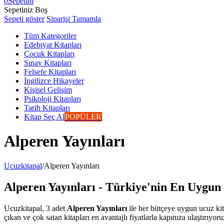
0
Sepetim
Sepetiniz Boş
Sepeti göster
Siparişi Tamamla
Tüm Kategoriler
Edebiyat Kitapları
Çocuk Kitapları
Sınav Kitapları
Felsefe Kitapları
İngilizce Hikayeler
Kişisel Gelişim
Psikoloji Kitapları
Tarih Kitapları
Kitap Seç Al
POPÜLER
Alperen Yayınları
Ucuzkitapal
/
Alperen Yayınları
Alperen Yayınları - Türkiye'nin En Uygun F
Ucuzkitapal, 3 adet
Alperen Yayınları
ile her bütçeye uygun ucuz kita
çıkan ve çok satan kitapları en avantajlı fiyatlarla kapınıza ulaştırıyoru