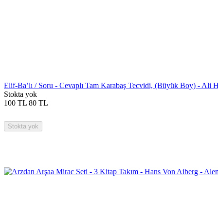
Elif-Ba’lı / Soru - Cevaplı Tam Karabaş Tecvidi, (Büyük Boy) - Ali 
Stokta yok
100
TL
80
TL
Stokta yok