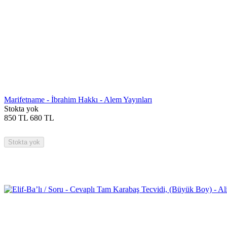
Marifetname - İbrahim Hakkı - Alem Yayınları
Stokta yok
850
TL
680
TL
Stokta yok