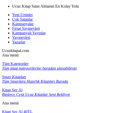
Ucuz Kitap Satın Almanın En Kolay Yolu
Yeni Ürünler
Çok Satanlar
Kampanyalar
Fırsat Yayınevleri
Kampanyalı Yayınlar
Yayınevleri
Yazarlar
Ucuzkitapal.com
Ana menü
Tüm Kategoriler
Tüm kitap kategorilerine buradan ulaşabilirsin
Sınav Kitapları
Tüm Sınavlara Hazırlık Kitapları Burada
Kitap Seç Al
Binlerce Çeşit Ucuz Kitaplar Seni Bekliyor
Ana menü
Kitap Seç Al 40TL