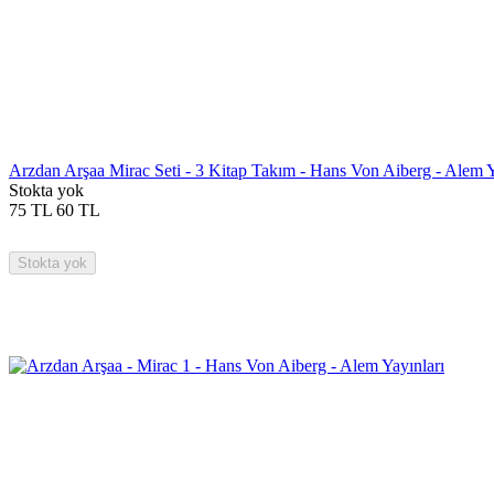
Arzdan Arşaa Mirac Seti - 3 Kitap Takım - Hans Von Aiberg - Alem Y
Stokta yok
75
TL
60
TL
Stokta yok