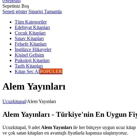
0
Sepetim
Sepetiniz Boş
Sepeti göster
Siparişi Tamamla
Tüm Kategoriler
Edebiyat Kitapları
Çocuk Kitapları
Sınav Kitapları
Felsefe Kitapları
İngilizce Hikayeler
Kişisel Gelişim
Psikoloji Kitapları
Tarih Kitapları
Kitap Seç Al
POPÜLER
Alem Yayınları
Ucuzkitapal
/
Alem Yayınları
Alem Yayınları - Türkiye'nin En Uygun Fiy
Ucuzkitapal, 9 adet
Alem Yayınları
ile her bütçeye uygun ucuz kitap a
ve çok satan kitapları en avantajlı fiyatlarla kapınıza ulaştırıyoruz.