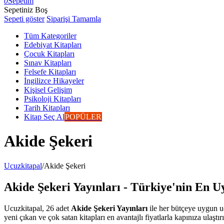
0
Sepetim
Sepetiniz Boş
Sepeti göster
Siparişi Tamamla
Tüm Kategoriler
Edebiyat Kitapları
Çocuk Kitapları
Sınav Kitapları
Felsefe Kitapları
İngilizce Hikayeler
Kişisel Gelişim
Psikoloji Kitapları
Tarih Kitapları
Kitap Seç Al
POPÜLER
Akide Şekeri
Ucuzkitapal
/
Akide Şekeri
Akide Şekeri Yayınları - Türkiye'nin En Uy
Ucuzkitapal, 26 adet
Akide Şekeri Yayınları
ile her bütçeye uygun uc
yeni çıkan ve çok satan kitapları en avantajlı fiyatlarla kapınıza ulaştır