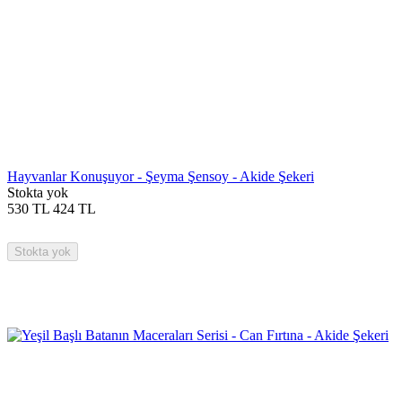
Hayvanlar Konuşuyor - Şeyma Şensoy - Akide Şekeri
Stokta yok
530
TL
424
TL
Stokta yok