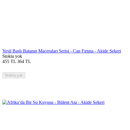
Yeşil Başlı Batanın Maceraları Serisi - Can Fırtına - Akide Şekeri
Stokta yok
455
TL
364
TL
Stokta yok