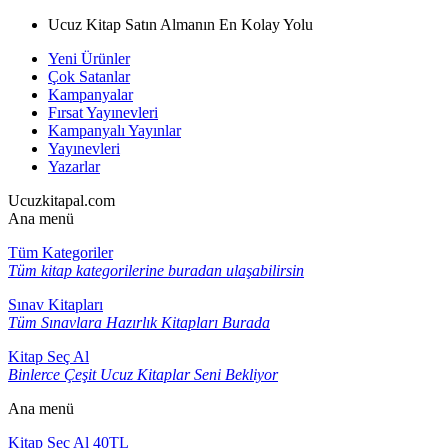
Ucuz Kitap Satın Almanın En Kolay Yolu
Yeni Ürünler
Çok Satanlar
Kampanyalar
Fırsat Yayınevleri
Kampanyalı Yayınlar
Yayınevleri
Yazarlar
Ucuzkitapal.com
Ana menü
Tüm Kategoriler
Tüm kitap kategorilerine buradan ulaşabilirsin
Sınav Kitapları
Tüm Sınavlara Hazırlık Kitapları Burada
Kitap Seç Al
Binlerce Çeşit Ucuz Kitaplar Seni Bekliyor
Ana menü
Kitap Seç Al 40TL