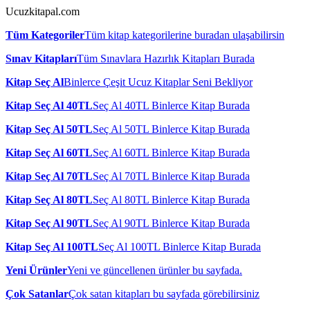
Ucuzkitapal.com
Tüm Kategoriler
Tüm kitap kategorilerine buradan ulaşabilirsin
Sınav Kitapları
Tüm Sınavlara Hazırlık Kitapları Burada
Kitap Seç Al
Binlerce Çeşit Ucuz Kitaplar Seni Bekliyor
Kitap Seç Al 40TL
Seç Al 40TL Binlerce Kitap Burada
Kitap Seç Al 50TL
Seç Al 50TL Binlerce Kitap Burada
Kitap Seç Al 60TL
Seç Al 60TL Binlerce Kitap Burada
Kitap Seç Al 70TL
Seç Al 70TL Binlerce Kitap Burada
Kitap Seç Al 80TL
Seç Al 80TL Binlerce Kitap Burada
Kitap Seç Al 90TL
Seç Al 90TL Binlerce Kitap Burada
Kitap Seç Al 100TL
Seç Al 100TL Binlerce Kitap Burada
Yeni Ürünler
Yeni ve güncellenen ürünler bu sayfada.
Çok Satanlar
Çok satan kitapları bu sayfada görebilirsiniz