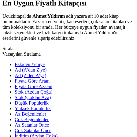
En Uygun Fiyatlı Kitapçısı
Ucuzkitapal'da
Ahmet Yıldırım
adlı yazara ait 10 adet kitap
bulunmaktadır. Yazarın en yeni çıkan eserleri, çok satan kitapları ve
tüm koleksiyonu bir arada. Her bütçeye uygun fiyatlar, avantajlı
taksit seçenekleri ve hızlı kargo imkanıyla Ahmet Yıldırım'ın
eserlerini güvenle sipariş edebilirsiniz.
Sırala:
Varsayılan Sıralama
Eskiden Yeniye
Ad (A'dan Z'ye)
Ad (Z'den A'ya)
Fiyata Göre Artan
Fiyata Göre Azalan
Stok (Azdan Çoğa)
Stok (Çoktan Aza)
Düşük Popülerlik
Yüksek Popülerlik
Az Beğenilenler
Çok Beğenilenler
Az Satanlar Önce
Çok Satanlar Önce
İndirim (Azdan Çoğa)