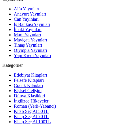
Alfa Yayınları
Anayurt Yayınları
Can Yayınları
İş Bankası Yayınları
İthaki Yayınları
Martı Yayınları
Maviçatı Yayınları
Timaş Yayınları
Olympia Yayınları
Yapı Kredi Yayınları
Kategoriler
Edebiyat Kitapları
Felsefe Kitapları
Çocuk Kitapları
Kişisel Gelişim
Dünya Klasikleri
İngilizce Hikayeler
Roman (Yerli-Yabancı)
Kitap Seç Al 50TL
Kitap Seç Al 70TL
Kitap Seç Al 100TL