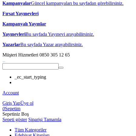
Kampanyalar
Güncel kampanyaları bu sayfadan görebilirsiniz.
Fırsat Yayınevleri
Kampanyalı Yayınlar
Yayınevleri
Bu sayfada Yayınevi arayabilirsiniz.
Yazarlar
Bu sayfada Yazar arayabilirsiniz.
Müşteri Hizmetleri
0850 305 12 65
_ec_start_typing
Account
Giriş Yap
Üye ol
0
Sepetim
Sepetiniz Boş
Sepeti göster
Siparişi Tamamla
Tüm Kategoriler
Edebiyat Kitapları