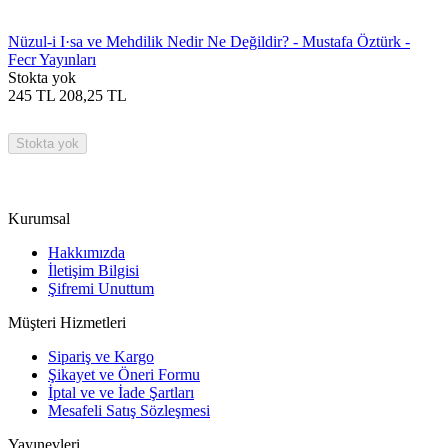
Nüzul-i I·sa ve Mehdilik Nedir Ne Değildir? - Mustafa Öztürk -
Fecr Yayınları
Stokta yok
245
TL
208,25
TL
Stokta yok
Kurumsal
Hakkımızda
İletişim Bilgisi
Şifremi Unuttum
Müşteri Hizmetleri
Sipariş ve Kargo
Şikayet ve Öneri Formu
İptal ve ve İade Şartları
Mesafeli Satış Sözleşmesi
Yayınevleri