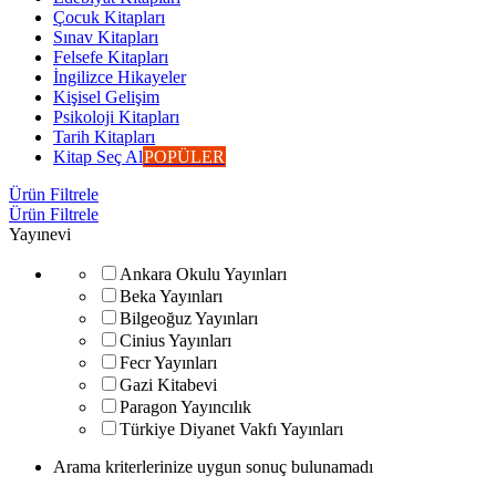
Çocuk Kitapları
Sınav Kitapları
Felsefe Kitapları
İngilizce Hikayeler
Kişisel Gelişim
Psikoloji Kitapları
Tarih Kitapları
Kitap Seç Al
POPÜLER
Ürün Filtrele
Ürün Filtrele
Yayınevi
Ankara Okulu Yayınları
Beka Yayınları
Bilgeoğuz Yayınları
Cinius Yayınları
Fecr Yayınları
Gazi Kitabevi
Paragon Yayıncılık
Türkiye Diyanet Vakfı Yayınları
Arama kriterlerinize uygun sonuç bulunamadı