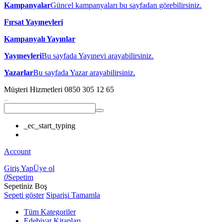
Kampanyalar
Güncel kampanyaları bu sayfadan görebilirsiniz.
Fırsat Yayınevleri
Kampanyalı Yayınlar
Yayınevleri
Bu sayfada Yayınevi arayabilirsiniz.
Yazarlar
Bu sayfada Yazar arayabilirsiniz.
Müşteri Hizmetleri
0850 305 12 65
_ec_start_typing
Account
Giriş Yap
Üye ol
0
Sepetim
Sepetiniz Boş
Sepeti göster
Siparişi Tamamla
Tüm Kategoriler
Edebiyat Kitapları