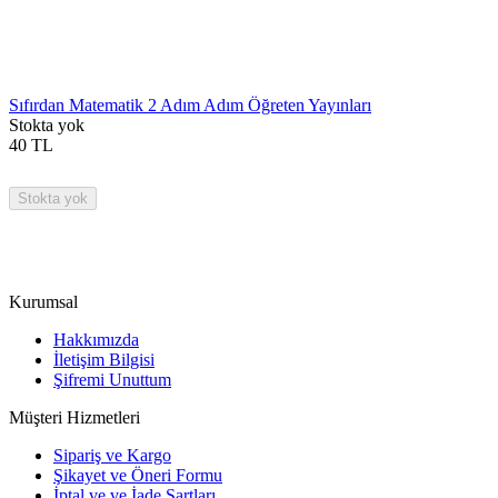
Sıfırdan Matematik 2 Adım Adım Öğreten Yayınları
Stokta yok
40
TL
Stokta yok
Kurumsal
Hakkımızda
İletişim Bilgisi
Şifremi Unuttum
Müşteri Hizmetleri
Sipariş ve Kargo
Şikayet ve Öneri Formu
İptal ve ve İade Şartları