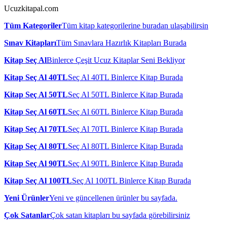
Ucuzkitapal.com
Tüm Kategoriler
Tüm kitap kategorilerine buradan ulaşabilirsin
Sınav Kitapları
Tüm Sınavlara Hazırlık Kitapları Burada
Kitap Seç Al
Binlerce Çeşit Ucuz Kitaplar Seni Bekliyor
Kitap Seç Al 40TL
Seç Al 40TL Binlerce Kitap Burada
Kitap Seç Al 50TL
Seç Al 50TL Binlerce Kitap Burada
Kitap Seç Al 60TL
Seç Al 60TL Binlerce Kitap Burada
Kitap Seç Al 70TL
Seç Al 70TL Binlerce Kitap Burada
Kitap Seç Al 80TL
Seç Al 80TL Binlerce Kitap Burada
Kitap Seç Al 90TL
Seç Al 90TL Binlerce Kitap Burada
Kitap Seç Al 100TL
Seç Al 100TL Binlerce Kitap Burada
Yeni Ürünler
Yeni ve güncellenen ürünler bu sayfada.
Çok Satanlar
Çok satan kitapları bu sayfada görebilirsiniz