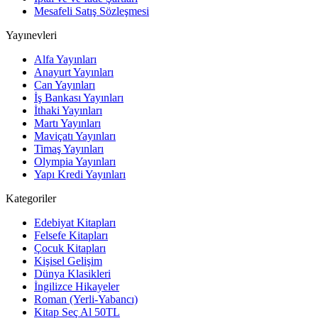
Mesafeli Satış Sözleşmesi
Yayınevleri
Alfa Yayınları
Anayurt Yayınları
Can Yayınları
İş Bankası Yayınları
İthaki Yayınları
Martı Yayınları
Maviçatı Yayınları
Timaş Yayınları
Olympia Yayınları
Yapı Kredi Yayınları
Kategoriler
Edebiyat Kitapları
Felsefe Kitapları
Çocuk Kitapları
Kişisel Gelişim
Dünya Klasikleri
İngilizce Hikayeler
Roman (Yerli-Yabancı)
Kitap Seç Al 50TL