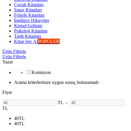
Çocuk Kitapları
Sınav Kitapları
Felsefe Kitapları
İngilizce Hikayeler
Kişisel Gelişim
Psikoloji Kitapları
Tarih Kitapları
Kitap Seç Al
POPÜLER
Ürün Filtrele
Ürün Filtrele
Yazar
Komisyon
Arama kriterlerinize uygun sonuç bulunamadı
Fiyat
TL
–
TL
40
TL
40
TL