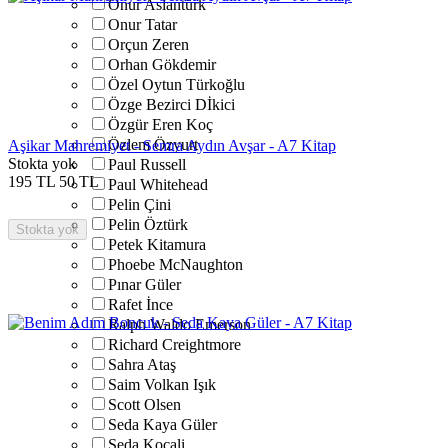
Onur Aslantürk
Onur Tatar
Orçun Zeren
Orhan Gökdemir
Özel Oytun Türkoğlu
Özge Bezirci Dİkici
Özgür Eren Koç
Özlem Özyurt
Aşikar Mahremiyet - Semra Aydın Avşar - A7 Kitap
Stokta yok
Paul Russell
195
TL
50
TL
Paul Whitehead
Pelin Çini
Pelin Öztürk
Stokta yok
Petek Kitamura
Phoebe McNaughton
Pınar Güler
Rafet İnce
Ralph Waldo Emerson
Richard Creightmore
Sahra Ataş
Saim Volkan Işık
Scott Olsen
Seda Kaya Güler
Seda Koçali