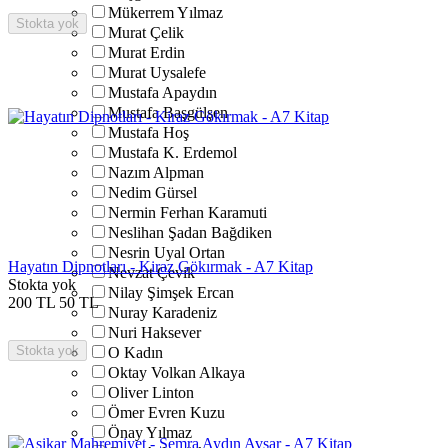
Mükerrem Yılmaz
Stokta yok
Murat Çelik
Murat Erdin
Murat Uysalefe
Mustafa Apaydın
Mustafa Başgülşen
Mustafa Hoş
Mustafa K. Erdemol
Nazım Alpman
Nedim Gürsel
Nermin Ferhan Karamuti
Neslihan Şadan Bağdiken
Nesrin Uyal Ortan
Hayatın Dipnotları - Kiraz Gökırmak - A7 Kitap
Nevzat Çevik
Stokta yok
Nilay Şimşek Ercan
200
TL
50
TL
Nuray Karadeniz
Nuri Haksever
Stokta yok
O Kadın
Oktay Volkan Alkaya
Oliver Linton
Ömer Evren Kuzu
Önay Yılmaz