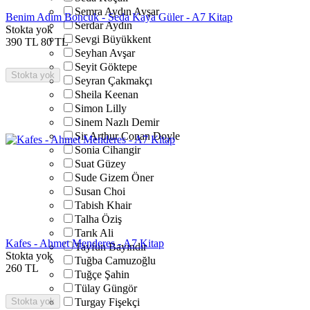
Semra Aydın Avşar
Benim Adım Boncuk - Seda Kaya Güler - A7 Kitap
Serdar Aydın
Stokta yok
Sevgi Büyükkent
390
TL
80
TL
Seyhan Avşar
Seyit Göktepe
Stokta yok
Seyran Çakmakçı
Sheila Keenan
Simon Lilly
Sinem Nazlı Demir
Sir Arthur Conan Doyle
Sonia Cihangir
Suat Güzey
Sude Gizem Öner
Susan Choi
Tabish Khair
Talha Öziş
Tarık Ali
Kafes - Ahmet Menderes - A7 Kitap
Tayfun Bayındır
Stokta yok
Tuğba Camuzoğlu
260
TL
Tuğçe Şahin
Tülay Güngör
Stokta yok
Turgay Fişekçi