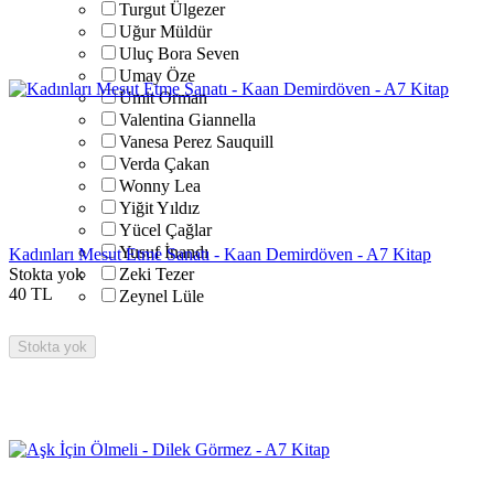
Turgut Ülgezer
Uğur Müldür
Uluç Bora Seven
Umay Öze
Ümit Orman
Valentina Giannella
Vanesa Perez Sauquill
Verda Çakan
Wonny Lea
Yiğit Yıldız
Yücel Çağlar
Yusuf İnandı
Kadınları Mesut Etme Sanatı - Kaan Demirdöven - A7 Kitap
Stokta yok
Zeki Tezer
40
TL
Zeynel Lüle
Stokta yok