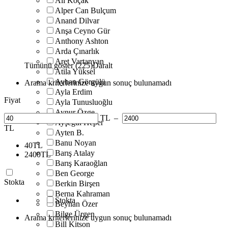
Ali Koçak
Alper Can Bulçum
Anand Dilvar
Anşa Ceyno Gür
Anthony Ashton
Arda Çınarlık
Aret Vartanyan
Tümünü göster (225)
Daralt
Atila Yüksel
Ayhan Görgülü
Arama kriterlerinize uygun sonuç bulunamadı
Ayla Erdim
Fiyat
Ayla Tunusluoğlu
Aynur Özge
TL
–
Ayşegül Heper
TL
Ayten B.
Banu Noyan
40
TL
Barış Atalay
2400
TL
Barış Karaoğlan
Ben George
Stokta
Berkin Birşen
Berna Kahraman
Stokta
Beyhan Özer
Bilge Ürgen
Arama kriterlerinize uygun sonuç bulunamadı
Bill Kitson