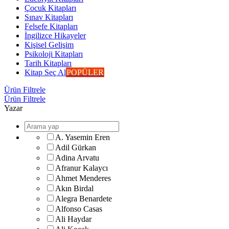
Çocuk Kitapları
Sınav Kitapları
Felsefe Kitapları
İngilizce Hikayeler
Kişisel Gelişim
Psikoloji Kitapları
Tarih Kitapları
Kitap Seç Al
POPÜLER
Ürün Filtrele
Ürün Filtrele
Yazar
A. Yasemin Eren
Adil Gürkan
Adina Arvatu
Afranur Kalaycı
Ahmet Menderes
Akın Birdal
Alegra Benardete
Alfonso Casas
Ali Haydar