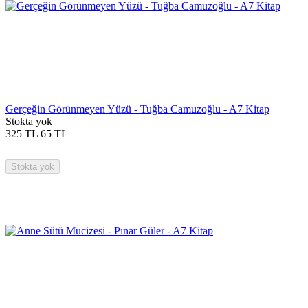
Gerçeğin Görünmeyen Yüzü - Tuğba Camuzoğlu - A7 Kitap
Stokta yok
325
TL
65
TL
Stokta yok