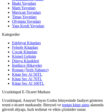
İthaki Yayınları
Martı Yayınları
Maviçatı Yayınları
Timaş Yayınları
Olympia Yayınları
Yapı Kredi Yayınları
Kategoriler
Edebiyat Kitapları
Felsefe Kitapları
Çocuk Kitapları
Kişisel Gelişim
Dünya Klasikleri
İngilizce Hikayeler
Roman (Yerli-Yabancı)
Kitap Seç Al 50TL
Kitap Seç Al 70TL
Kitap Seç Al 100TL
Ucuzkitapal E-Ticaret Markası
Ucuzkitapal, Anayurt Yayın Grubu bünyesinde faaliyet gösteren
resmi e-ticaret markasıdır. Bireysel ve
toptan kitap satışı
alanında
güvenli altyapı, hızlı teslimat ve etkin çözümler sunar.