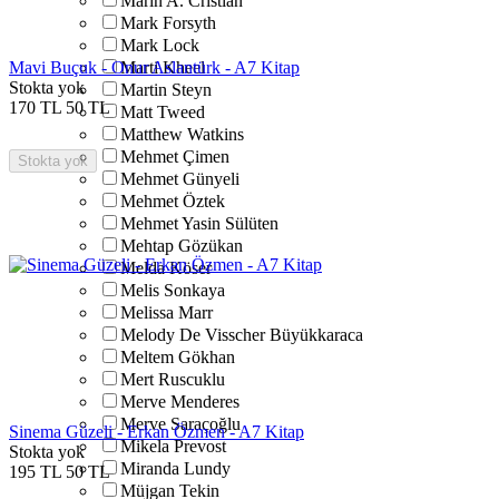
Marin A. Cristian
Mark Forsyth
Mark Lock
Mavi Buçuk - Onur Aslantürk - A7 Kitap
Marti Kheel
Stokta yok
Martin Steyn
170
TL
50
TL
Matt Tweed
Matthew Watkins
Mehmet Çimen
Stokta yok
Mehmet Günyeli
Mehmet Öztek
Mehmet Yasin Sülüten
Mehtap Gözükan
Melda Köser
Melis Sonkaya
Melissa Marr
Melody De Visscher Büyükkaraca
Meltem Gökhan
Mert Ruscuklu
Merve Menderes
Merve Saraçoğlu
Sinema Güzeli - Erkan Özmen - A7 Kitap
Mikela Prevost
Stokta yok
Miranda Lundy
195
TL
50
TL
Müjgan Tekin