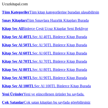
Ucuzkitapal.com
Tüm Kategoriler
Tüm kitap kategorilerine buradan ulaşabilirsin
Sınav Kitapları
Tüm Sınavlara Hazırlık Kitapları Burada
Kitap Seç Al
Binlerce Çeşit Ucuz Kitaplar Seni Bekliyor
Kitap Seç Al 40TL
Seç Al 40TL Binlerce Kitap Burada
Kitap Seç Al 50TL
Seç Al 50TL Binlerce Kitap Burada
Kitap Seç Al 60TL
Seç Al 60TL Binlerce Kitap Burada
Kitap Seç Al 70TL
Seç Al 70TL Binlerce Kitap Burada
Kitap Seç Al 80TL
Seç Al 80TL Binlerce Kitap Burada
Kitap Seç Al 90TL
Seç Al 90TL Binlerce Kitap Burada
Kitap Seç Al 100TL
Seç Al 100TL Binlerce Kitap Burada
Yeni Ürünler
Yeni ve güncellenen ürünler bu sayfada.
Çok Satanlar
Çok satan kitapları bu sayfada görebilirsiniz