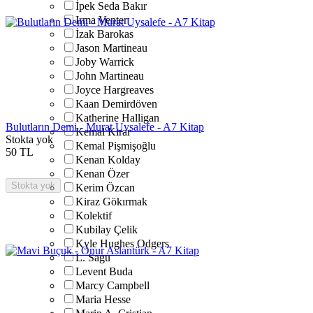
İpek Seda Bakır
Irma Venter
İzak Barokas
Jason Martineau
Joby Warrick
John Martineau
Joyce Hargreaves
Kaan Demirdöven
Katherine Halligan
Bulutların Demi - Murat Uysalefe - A7 Kitap
Kemal Kırar
Stokta yok
Kemal Pişmişoğlu
50
TL
Kenan Kolday
Kenan Özer
Stokta yok
Kerim Özcan
Kiraz Gökırmak
Kolektif
Kubilay Çelik
Kyle Hughes Odgers
L. Sagu
Levent Buda
Marcy Campbell
Maria Hesse