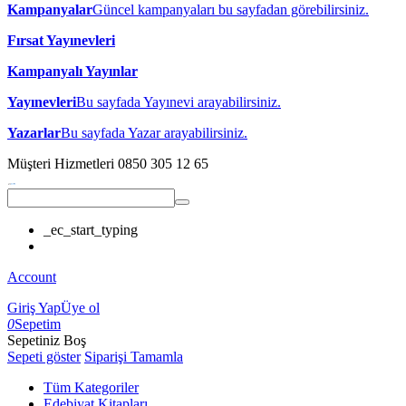
Kampanyalar
Güncel kampanyaları bu sayfadan görebilirsiniz.
Fırsat Yayınevleri
Kampanyalı Yayınlar
Yayınevleri
Bu sayfada Yayınevi arayabilirsiniz.
Yazarlar
Bu sayfada Yazar arayabilirsiniz.
Müşteri Hizmetleri
0850 305 12 65
_ec_start_typing
Account
Giriş Yap
Üye ol
0
Sepetim
Sepetiniz Boş
Sepeti göster
Siparişi Tamamla
Tüm Kategoriler
Edebiyat Kitapları