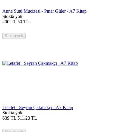
Anne Sütü Mucizesi - Pınar Güler - A7 Kitap
Stokta yok
200
TL
50
TL
Stokta yok
Letafet - Seyran Çakmakçı - A7 Kitap
Stokta yok
639
TL
511,20
TL