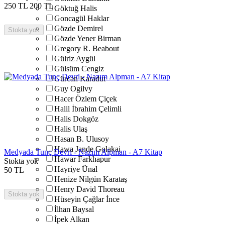
250
TL
200
TL
Göktuğ Halis
Goncagül Haklar
Gözde Demirel
Stokta yok
Gözde Yener Birman
Gregory R. Beabout
Gülriz Aygül
Gülsüm Cengiz
Gürcan Karadut
Guy Ogilvy
Hacer Özlem Çiçek
Halil İbrahim Çelimli
Halis Dokgöz
Halis Ulaş
Hasan B. Ulusoy
Hawa Jande Golakai
Medyada Tunç Devri - Nazım Alpman - A7 Kitap
Hawar Farkhapur
Stokta yok
Hayriye Ünal
50
TL
Henize Nilgün Karataş
Henry David Thoreau
Stokta yok
Hüseyin Çağlar İnce
İlhan Baysal
İpek Alkan