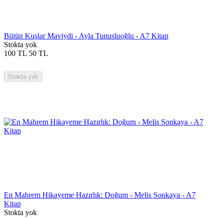
Bütün Kuşlar Maviydi - Ayla Tunusluoğlu - A7 Kitap
Stokta yok
100
TL
50
TL
Stokta yok
En Mahrem Hikayeme Hazırlık: Doğum - Melis Sonkaya - A7
Kitap
Stokta yok