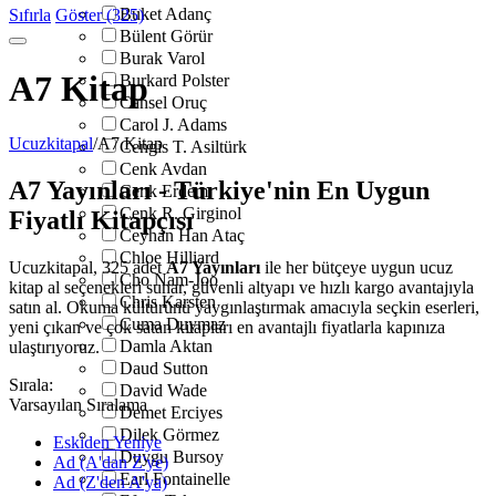
Buket Adanç
Sıfırla
Göster (325)
Bülent Görür
Burak Varol
A7 Kitap
Burkard Polster
Cansel Oruç
Carol J. Adams
Ucuzkitapal
/
A7 Kitap
Cengis T. Asiltürk
Cenk Avdan
A7 Yayınları - Türkiye'nin En Uygun
Cenk Erdem
Cenk R. Girginol
Fiyatlı Kitapçısı
Ceyhan Han Ataç
Chloe Hilliard
Ucuzkitapal, 325 adet
A7 Yayınları
ile her bütçeye uygun ucuz
Cho Nam-Joo
kitap al seçenekleri sunar, güvenli altyapı ve hızlı kargo avantajıyla
Chris Karsten
satın al. Okuma kültürünü yaygınlaştırmak amacıyla seçkin eserleri,
Cuma Duymaz
yeni çıkan ve çok satan kitapları en avantajlı fiyatlarla kapınıza
Damla Aktan
ulaştırıyoruz.
Daud Sutton
Sırala:
David Wade
Varsayılan Sıralama
Demet Erciyes
Dilek Görmez
Eskiden Yeniye
Duygu Bursoy
Ad (A'dan Z'ye)
Earl Fontainelle
Ad (Z'den A'ya)