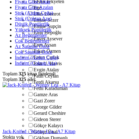
Efsun Tekyeten
Fiyata Göre Artan
Fiyata Göre Azalan
Ege
Stok (Azdan Çoğa)
Elias Lönnrot
Stok (Çoktan Aza)
Emine Sezer
Düşük Popülerlik
Emine Supçin
Yüksek Popülerlik
Emir Hepoğlu
Az Beğenilenler
Enver Aysever
Çok Beğenilenler
Eren Aysan
Az Satanlar Önce
Erkan Özmen
Çok Satanlar Önce
Ersun Çıplak
İndirim (Azdan Çoğa)
İndirim (Çoktan Aza)
Esin U. Harris
Evgin Atalay
Toplam
325
kitap listelendi
Fatih Ceylan
Toplam
325
adet
Ferdi Akarsu
Fethi Karaduman
Gamze Aras
Gazi Zorer
George Gilder
Gerard Cheshire
Gideon Sterer
Gökçe Kalaycı
Jack-Knifed - Wonny Lea - A7 Kitap
Gökçe Ünal
Stokta yok
Gökhan Dumanlı