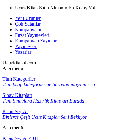
Ucuz Kitap Satın Almanın En Kolay Yolu
Yeni Ürünler
Çok Satanlar
Kampanyalar
Fırsat Yayınevleri
Kampanyalı Yayınlar
Yayınevleri
Yazarlar
Ucuzkitapal.com
Ana menü
Tüm Kategoriler
Tüm kitap kategorilerine buradan ulaşabilirsin
Sınav Kitapları
Tüm Sınavlara Hazırlık Kitapları Burada
Kitap Seç Al
Binlerce Çeşit Ucuz Kitaplar Seni Bekliyor
Ana menü
Kitap Seç Al 40TL