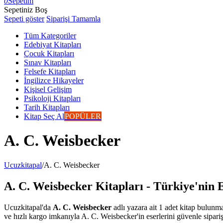
0
Sepetim
Sepetiniz Boş
Sepeti göster
Siparişi Tamamla
Tüm Kategoriler
Edebiyat Kitapları
Çocuk Kitapları
Sınav Kitapları
Felsefe Kitapları
İngilizce Hikayeler
Kişisel Gelişim
Psikoloji Kitapları
Tarih Kitapları
Kitap Seç Al
POPÜLER
A. C. Weisbecker
Ucuzkitapal
/
A. C. Weisbecker
A. C. Weisbecker Kitapları - Türkiye'nin 
Ucuzkitapal'da
A. C. Weisbecker
adlı yazara ait 1 adet kitap bulunma
ve hızlı kargo imkanıyla A. C. Weisbecker'in eserlerini güvenle sipariş 