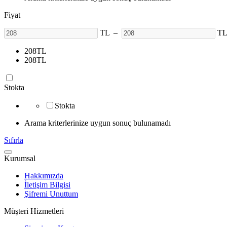
Fiyat
TL
–
T
208
TL
208
TL
Stokta
Stokta
Arama kriterlerinize uygun sonuç bulunamadı
Sıfırla
Kurumsal
Hakkımızda
İletişim Bilgisi
Şifremi Unuttum
Müşteri Hizmetleri