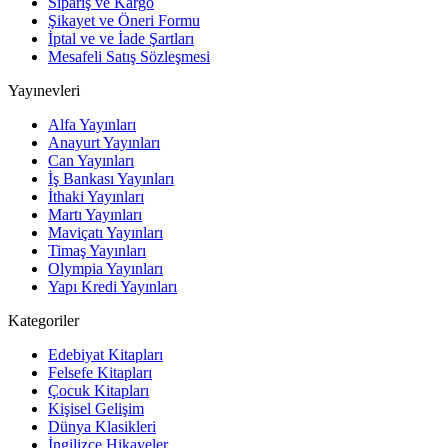
Sipariş ve Kargo
Şikayet ve Öneri Formu
İptal ve ve İade Şartları
Mesafeli Satış Sözleşmesi
Yayınevleri
Alfa Yayınları
Anayurt Yayınları
Can Yayınları
İş Bankası Yayınları
İthaki Yayınları
Martı Yayınları
Maviçatı Yayınları
Timaş Yayınları
Olympia Yayınları
Yapı Kredi Yayınları
Kategoriler
Edebiyat Kitapları
Felsefe Kitapları
Çocuk Kitapları
Kişisel Gelişim
Dünya Klasikleri
İngilizce Hikayeler