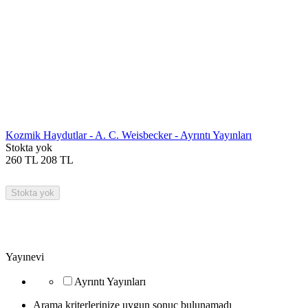
Kozmik Haydutlar - A. C. Weisbecker - Ayrıntı Yayınları
Stokta yok
260
TL
208
TL
Stokta yok
Yayınevi
Ayrıntı Yayınları
Arama kriterlerinize uygun sonuç bulunamadı