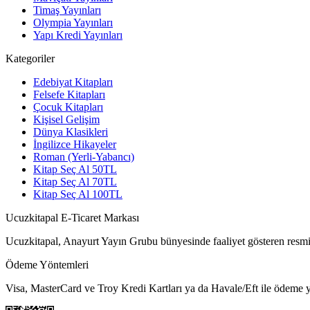
Timaş Yayınları
Olympia Yayınları
Yapı Kredi Yayınları
Kategoriler
Edebiyat Kitapları
Felsefe Kitapları
Çocuk Kitapları
Kişisel Gelişim
Dünya Klasikleri
İngilizce Hikayeler
Roman (Yerli-Yabancı)
Kitap Seç Al 50TL
Kitap Seç Al 70TL
Kitap Seç Al 100TL
Ucuzkitapal E-Ticaret Markası
Ucuzkitapal, Anayurt Yayın Grubu bünyesinde faaliyet gösteren resmi 
Ödeme Yöntemleri
Visa, MasterCard ve Troy Kredi Kartları ya da Havale/Eft ile ödeme ya