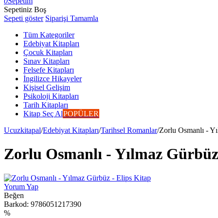
0
Sepetim
Sepetiniz Boş
Sepeti göster
Siparişi Tamamla
Tüm Kategoriler
Edebiyat Kitapları
Çocuk Kitapları
Sınav Kitapları
Felsefe Kitapları
İngilizce Hikayeler
Kişisel Gelişim
Psikoloji Kitapları
Tarih Kitapları
Kitap Seç Al
POPÜLER
Ucuzkitapal
/
Edebiyat Kitapları
/
Tarihsel Romanlar
/
Zorlu Osmanlı - Yı
Zorlu Osmanlı - Yılmaz Gürbüz 
Yorum Yap
Beğen
Barkod:
9786051217390
%