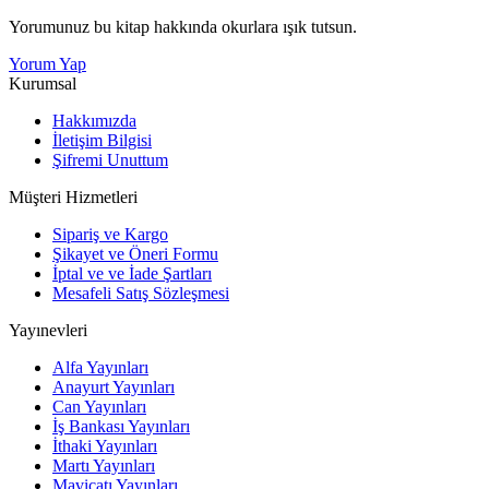
Yorumunuz bu kitap hakkında okurlara ışık tutsun.
Yorum Yap
Kurumsal
Hakkımızda
İletişim Bilgisi
Şifremi Unuttum
Müşteri Hizmetleri
Sipariş ve Kargo
Şikayet ve Öneri Formu
İptal ve ve İade Şartları
Mesafeli Satış Sözleşmesi
Yayınevleri
Alfa Yayınları
Anayurt Yayınları
Can Yayınları
İş Bankası Yayınları
İthaki Yayınları
Martı Yayınları
Maviçatı Yayınları