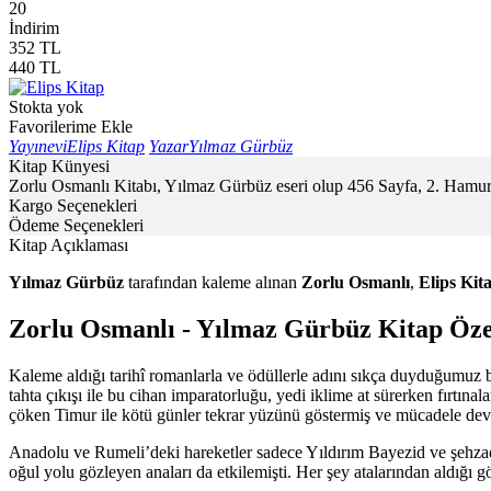
20
İndirim
352
TL
440
TL
Stokta yok
Favorilerime Ekle
Yayınevi
Elips Kitap
Yazar
Yılmaz Gürbüz
Kitap Künyesi
Zorlu Osmanlı Kitabı, Yılmaz Gürbüz eseri olup 456 Sayfa, 2. Hamur 
Kargo Seçenekleri
Ödeme Seçenekleri
Kitap Açıklaması
Yılmaz Gürbüz
tarafından kaleme alınan
Zorlu Osmanlı
,
Elips Kit
Zorlu Osmanlı - Yılmaz Gürbüz Kitap Öze
Kaleme aldığı tarihî romanlarla ve ödüllerle adını sıkça duyduğumuz
tahta çıkışı ile bu cihan imparatorluğu, yedi iklime at sürerken fırtına
çöken Timur ile kötü günler tekrar yüzünü göstermiş ve mücadele devle
Anadolu ve Rumeli’deki hareketler sadece Yıldırım Bayezid ve şehzade
oğul yolu gözleyen anaları da etkilemişti. Her şey atalarından aldığı