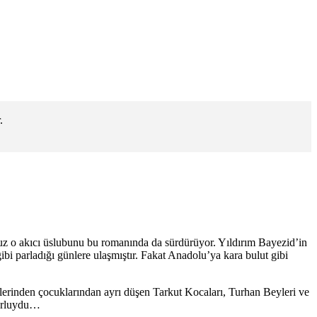
.
uz o akıcı üslubunu bu romanında da sürdürüyor. Yıldırım Bayezid’in
gibi parladığı günlere ulaşmıştır. Fakat Anadolu’ya kara bulut gibi
lerinden çocuklarından ayrı düşen Tarkut Kocaları, Turhan Beyleri ve
 zorluydu…