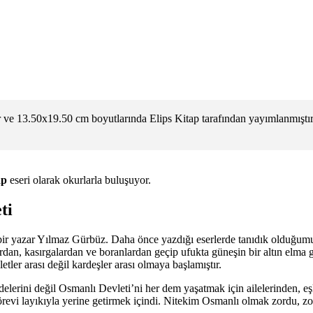
ve 13.50x19.50 cm boyutlarında Elips Kitap tarafından yayımlanmıştır
ap
eseri olarak okurlarla buluşuyor.
ti
 bir yazar Yılmaz Gürbüz. Daha önce yazdığı eserlerde tanıdık olduğum
lardan, kasırgalardan ve boranlardan geçip ufukta güneşin bir altın elma 
tler arası değil kardeşler arası olmaya başlamıştır.
lerini değil Osmanlı Devleti’ni her dem yaşatmak için ailelerinden, eş
 görevi layıkıyla yerine getirmek içindi. Nitekim Osmanlı olmak zordu,