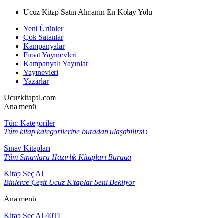
Ucuz Kitap Satın Almanın En Kolay Yolu
Yeni Ürünler
Çok Satanlar
Kampanyalar
Fırsat Yayınevleri
Kampanyalı Yayınlar
Yayınevleri
Yazarlar
Ucuzkitapal.com
Ana menü
Tüm Kategoriler
Tüm kitap kategorilerine buradan ulaşabilirsin
Sınav Kitapları
Tüm Sınavlara Hazırlık Kitapları Burada
Kitap Seç Al
Binlerce Çeşit Ucuz Kitaplar Seni Bekliyor
Ana menü
Kitap Seç Al 40TL