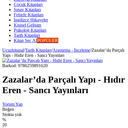
Çocuk Kitapları
Sınav Kitapları
Felsefe Kitapları
İngilizce Hikayeler
Kişisel Gelişim
Psikoloji Kitapları
Tarih Kitapları
Kitap Seç Al
POPÜLER
Ucuzkitapal
/
Tarih Kitapları
/
Araştırma - İnceleme
/
Zazalar’da Parçalı
Yapı - Hıdır Eren - Sancı Yayınları
Barkod:
9786259891620
Zazalar’da Parçalı Yapı - Hıdır
Eren - Sancı Yayınları
Yorum Yap
Beğen
Stokta yok
%
20