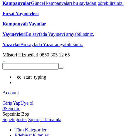
Kampanyalar
Güncel kampanyaları bu sayfadan görebilirsiniz.
Fırsat Yayınevleri
Kampanyalı Yayınlar
Yayınevleri
Bu sayfada Yayınevi arayabilirsiniz.
Yazarlar
Bu sayfada Yazar arayabilirsiniz.
Müşteri Hizmetleri
0850 305 12 65
_ec_start_typing
Account
Giriş Yap
Üye ol
0
Sepetim
Sepetiniz Boş
Sepeti göster
Siparişi Tamamla
Tüm Kategoriler
Edebiyat Kitapları