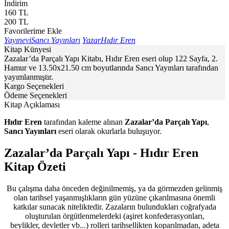
İndirim
160
TL
200
TL
Favorilerime Ekle
Yayınevi
Sancı Yayınları
Yazar
Hıdır Eren
Kitap Künyesi
Zazalar’da Parçalı Yapı Kitabı, Hıdır Eren eseri olup 122 Sayfa, 2.
Hamur ve 13.50x21.50 cm boyutlarında Sancı Yayınları tarafından
yayımlanmıştır.
Kargo Seçenekleri
Ödeme Seçenekleri
Kitap Açıklaması
Hıdır Eren
tarafından kaleme alınan
Zazalar’da Parçalı Yapı
,
Sancı Yayınları
eseri olarak okurlarla buluşuyor.
Zazalar’da Parçalı Yapı - Hıdır Eren
Kitap Özeti
Bu çalışma daha önceden değinilmemiş, ya da görmezden gelinmiş
olan tarihsel yaşanmışlıkların gün yüzüne çıkarılmasına önemli
katkılar sunacak niteliktedir. Zazaların bulundukları coğrafyada
oluşturulan örgütlenmelerdeki (aşiret konfederasyonları,
beylikler, devletler vb...) rolleri tarihsellikten koparılmadan, adeta