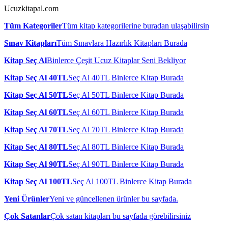
Ucuzkitapal.com
Tüm Kategoriler
Tüm kitap kategorilerine buradan ulaşabilirsin
Sınav Kitapları
Tüm Sınavlara Hazırlık Kitapları Burada
Kitap Seç Al
Binlerce Çeşit Ucuz Kitaplar Seni Bekliyor
Kitap Seç Al 40TL
Seç Al 40TL Binlerce Kitap Burada
Kitap Seç Al 50TL
Seç Al 50TL Binlerce Kitap Burada
Kitap Seç Al 60TL
Seç Al 60TL Binlerce Kitap Burada
Kitap Seç Al 70TL
Seç Al 70TL Binlerce Kitap Burada
Kitap Seç Al 80TL
Seç Al 80TL Binlerce Kitap Burada
Kitap Seç Al 90TL
Seç Al 90TL Binlerce Kitap Burada
Kitap Seç Al 100TL
Seç Al 100TL Binlerce Kitap Burada
Yeni Ürünler
Yeni ve güncellenen ürünler bu sayfada.
Çok Satanlar
Çok satan kitapları bu sayfada görebilirsiniz