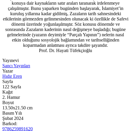
konuya dair kaynakların satır araları taranarak irdelenmeye
çalışılmıştır. Bunu yaparken bugünden başlayarak, İslamiyet’in
kuruluş yıllarına kadar gidilmiş, Zazaların tarih sahnesindeki
etkilerinin görmezden gelinmesinden olunacak ki özellikle de Safevi
dönemi üzerinde yoğunlaşılmıştır. Söz konusu dönemde ve
sonrasında Zazaların kaderinin nasıl değişmeye başladığı; bugüne
gelmelerinde (yazarın deyimiyle “Parçalı Yapının”) nelerin nasıl
etkin olduğunu sosyolojik bağlamından ve tarihselliğinden
koparmadan anlatması ayrıca takdire şayandır.
Prof. Dr. Hayati Tüfekçioğlu
Yayınevi
Sancı Yayınları
Yazar
Hıdır Eren
Sayfa
122
Sayfa
Kağıt
2. Hamur
Boyut
13.50x21.50
cm
Basım Yılı
Şubat 2024
Barkod:
9786259891620