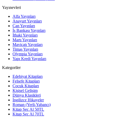
Yayınevleri
Alfa Yayınları
Anayurt Yayınları
Can Yayınları
İş Bankası Yayınları
İthaki Yayınları
Martı Yayınları
Maviçatı Yayınları
Timaş Yayınları
Olympia Yayınları
Yapı Kredi Yayınları
Kategoriler
Edebiyat Kitapları
Felsefe Kitapları
Çocuk Kitapları
Kişisel Gelişim
Dünya Klasikleri
İngilizce Hikayeler
Roman (Yerli-Yabancı)
Kitap Seç Al 50TL
Kitap Seç Al 70TL