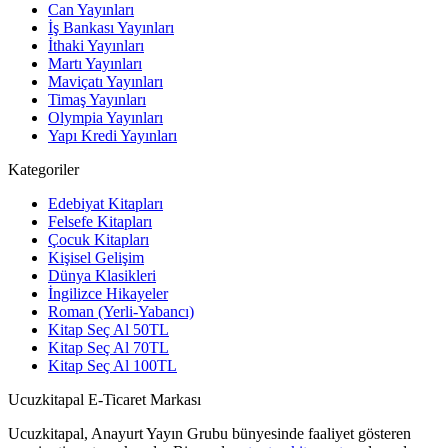
Can Yayınları
İş Bankası Yayınları
İthaki Yayınları
Martı Yayınları
Maviçatı Yayınları
Timaş Yayınları
Olympia Yayınları
Yapı Kredi Yayınları
Kategoriler
Edebiyat Kitapları
Felsefe Kitapları
Çocuk Kitapları
Kişisel Gelişim
Dünya Klasikleri
İngilizce Hikayeler
Roman (Yerli-Yabancı)
Kitap Seç Al 50TL
Kitap Seç Al 70TL
Kitap Seç Al 100TL
Ucuzkitapal E-Ticaret Markası
Ucuzkitapal, Anayurt Yayın Grubu bünyesinde faaliyet gösteren