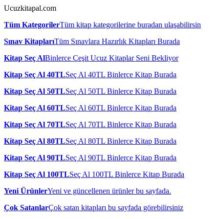
Ucuzkitapal.com
Tüm Kategoriler
Tüm kitap kategorilerine buradan ulaşabilirsin
Sınav Kitapları
Tüm Sınavlara Hazırlık Kitapları Burada
Kitap Seç Al
Binlerce Çeşit Ucuz Kitaplar Seni Bekliyor
Kitap Seç Al 40TL
Seç Al 40TL Binlerce Kitap Burada
Kitap Seç Al 50TL
Seç Al 50TL Binlerce Kitap Burada
Kitap Seç Al 60TL
Seç Al 60TL Binlerce Kitap Burada
Kitap Seç Al 70TL
Seç Al 70TL Binlerce Kitap Burada
Kitap Seç Al 80TL
Seç Al 80TL Binlerce Kitap Burada
Kitap Seç Al 90TL
Seç Al 90TL Binlerce Kitap Burada
Kitap Seç Al 100TL
Seç Al 100TL Binlerce Kitap Burada
Yeni Ürünler
Yeni ve güncellenen ürünler bu sayfada.
Çok Satanlar
Çok satan kitapları bu sayfada görebilirsiniz