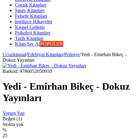
Çocuk Kitapları
Sınav Kitapları
Felsefe Kitapları
İngilizce Hikayeler
Kişisel Gelişim
Psikoloji Kitapları
Tarih Kitapları
Kitap Seç Al
POPÜLER
Ucuzkitapal
/
Edebiyat Kitapları
/
Polisiye
/
Yedi - Emirhan Bikeç -
Dokuz Yayınları
Barkod:
9786052050910
Yedi - Emirhan Bikeç - Dokuz
Yayınları
Yorum Yap
Beğen (1)
Stokta yok
%
25