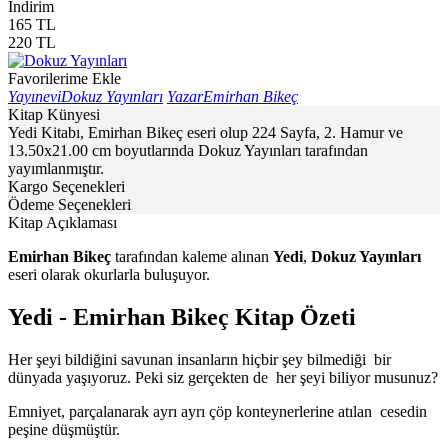
İndirim
165
TL
220
TL
Favorilerime Ekle
Yayınevi
Dokuz Yayınları
Yazar
Emirhan Bikeç
Kitap Künyesi
Yedi Kitabı, Emirhan Bikeç eseri olup 224 Sayfa, 2. Hamur ve
13.50x21.00 cm boyutlarında Dokuz Yayınları tarafından
yayımlanmıştır.
Kargo Seçenekleri
Ödeme Seçenekleri
Kitap Açıklaması
Emirhan Bikeç
tarafından kaleme alınan
Yedi
,
Dokuz Yayınları
eseri olarak okurlarla buluşuyor.
Yedi - Emirhan Bikeç Kitap Özeti
Her şeyi bildiğini savunan insanların hiçbir şey bilmediği bir
dünyada yaşıyoruz. Peki siz gerçekten de her şeyi biliyor musunuz?
Emniyet, parçalanarak ayrı ayrı çöp konteynerlerine atılan cesedin
peşine düşmüştür.