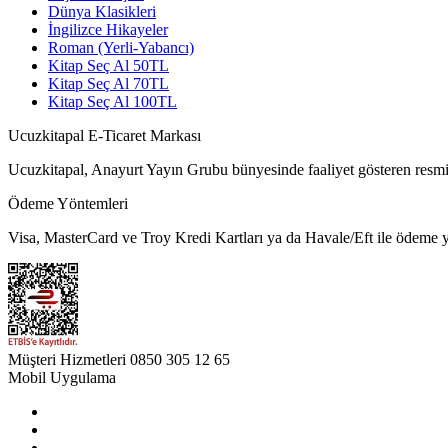
Dünya Klasikleri
İngilizce Hikayeler
Roman (Yerli-Yabancı)
Kitap Seç Al 50TL
Kitap Seç Al 70TL
Kitap Seç Al 100TL
Ucuzkitapal E-Ticaret Markası
Ucuzkitapal, Anayurt Yayın Grubu bünyesinde faaliyet gösteren resmi 
Ödeme Yöntemleri
Visa, MasterCard ve Troy Kredi Kartları ya da Havale/Eft ile ödeme ya
Müşteri Hizmetleri
0850 305 12 65
Mobil Uygulama