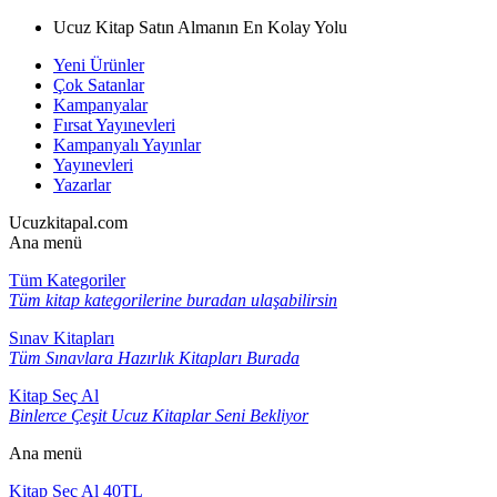
Ucuz Kitap Satın Almanın En Kolay Yolu
Yeni Ürünler
Çok Satanlar
Kampanyalar
Fırsat Yayınevleri
Kampanyalı Yayınlar
Yayınevleri
Yazarlar
Ucuzkitapal.com
Ana menü
Tüm Kategoriler
Tüm kitap kategorilerine buradan ulaşabilirsin
Sınav Kitapları
Tüm Sınavlara Hazırlık Kitapları Burada
Kitap Seç Al
Binlerce Çeşit Ucuz Kitaplar Seni Bekliyor
Ana menü
Kitap Seç Al 40TL