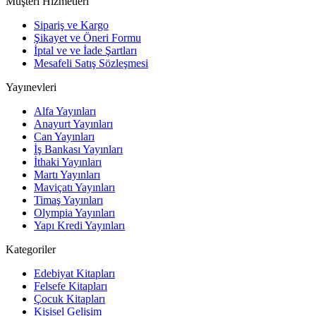
Müşteri Hizmetleri
Sipariş ve Kargo
Şikayet ve Öneri Formu
İptal ve ve İade Şartları
Mesafeli Satış Sözleşmesi
Yayınevleri
Alfa Yayınları
Anayurt Yayınları
Can Yayınları
İş Bankası Yayınları
İthaki Yayınları
Martı Yayınları
Maviçatı Yayınları
Timaş Yayınları
Olympia Yayınları
Yapı Kredi Yayınları
Kategoriler
Edebiyat Kitapları
Felsefe Kitapları
Çocuk Kitapları
Kişisel Gelişim