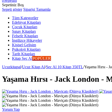
0
Sepetim
Sepetiniz Boş
Sepeti göster
Siparişi Tamamla
Tüm Kategoriler
Edebiyat Kitapları
Çocuk Kitapları
Sınav Kitapları
Felsefe Kitapları
İngilizce Hikayeler
Kişisel Gelişim
Psikoloji Kitapları
Tarih Kitapları
Kitap Seç Al
POPÜLER
Ucuzkitapal
/
Ucuz Kitap Al
/
Seç Al 10 Kitap 350TL
/
Yaşama Hırsı - J
Yaşama Hırsı - Jack London - M
Yorum Yap