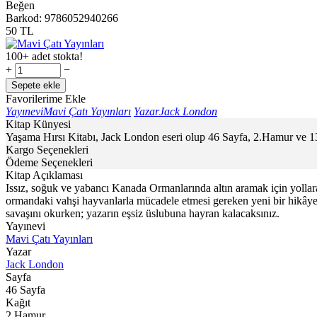
Beğen
Barkod:
9786052940266
50
TL
100+ adet stokta!
+
−
Sepete ekle
Favorilerime Ekle
Yayınevi
Mavi Çatı Yayınları
Yazar
Jack London
Kitap Künyesi
Yaşama Hırsı Kitabı, Jack London eseri olup 46 Sayfa, 2.Hamur ve 13
Kargo Seçenekleri
Ödeme Seçenekleri
Kitap Açıklaması
Issız, soğuk ve yabancı Kanada Ormanlarında altın aramak için yollara 
ormandaki vahşi hayvanlarla mücadele etmesi gereken yeni bir hikâye b
savaşını okurken; yazarın eşsiz üslubuna hayran kalacaksınız.
Yayınevi
Mavi Çatı Yayınları
Yazar
Jack London
Sayfa
46
Sayfa
Kağıt
2.Hamur