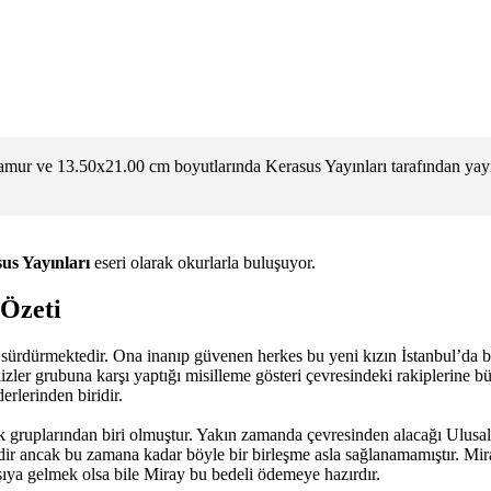
amur ve 13.50x21.00 cm boyutlarında Kerasus Yayınları tarafından yayı
us Yayınları
eseri olarak okurlarla buluşuyor.
 Özeti
a sürdürmektedir. Ona inanıp güvenen herkes bu yeni kızın İstanbul’da b
izler grubuna karşı yaptığı misilleme gösteri çevresindeki rakiplerine 
erlerinden biridir.
ük gruplarından biri olmuştur. Yakın zamanda çevresinden alacağı Ulusal
ir ancak bu zamana kadar böyle bir birleşme asla sağlanamamıştır. Miray
şıya gelmek olsa bile Miray bu bedeli ödemeye hazırdır.