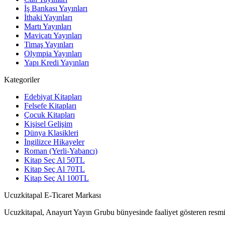
İş Bankası Yayınları
İthaki Yayınları
Martı Yayınları
Maviçatı Yayınları
Timaş Yayınları
Olympia Yayınları
Yapı Kredi Yayınları
Kategoriler
Edebiyat Kitapları
Felsefe Kitapları
Çocuk Kitapları
Kişisel Gelişim
Dünya Klasikleri
İngilizce Hikayeler
Roman (Yerli-Yabancı)
Kitap Seç Al 50TL
Kitap Seç Al 70TL
Kitap Seç Al 100TL
Ucuzkitapal E-Ticaret Markası
Ucuzkitapal, Anayurt Yayın Grubu bünyesinde faaliyet gösteren resmi 