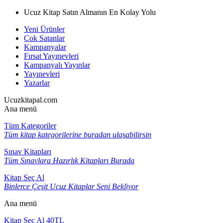
Ucuz Kitap Satın Almanın En Kolay Yolu
Yeni Ürünler
Çok Satanlar
Kampanyalar
Fırsat Yayınevleri
Kampanyalı Yayınlar
Yayınevleri
Yazarlar
Ucuzkitapal.com
Ana menü
Tüm Kategoriler
Tüm kitap kategorilerine buradan ulaşabilirsin
Sınav Kitapları
Tüm Sınavlara Hazırlık Kitapları Burada
Kitap Seç Al
Binlerce Çeşit Ucuz Kitaplar Seni Bekliyor
Ana menü
Kitap Seç Al 40TL