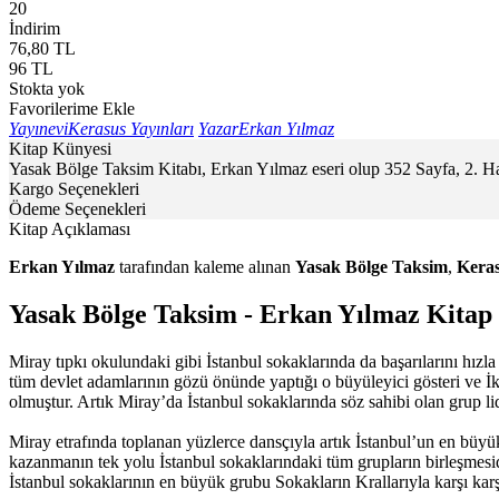
20
İndirim
76,80
TL
96
TL
Stokta yok
Favorilerime Ekle
Yayınevi
Kerasus Yayınları
Yazar
Erkan Yılmaz
Kitap Künyesi
Yasak Bölge Taksim Kitabı, Erkan Yılmaz eseri olup 352 Sayfa, 2. H
Kargo Seçenekleri
Ödeme Seçenekleri
Kitap Açıklaması
Erkan Yılmaz
tarafından kaleme alınan
Yasak Bölge Taksim
,
Keras
Yasak Bölge Taksim - Erkan Yılmaz Kitap
Miray tıpkı okulundaki gibi İstanbul sokaklarında da başarılarını hızl
tüm devlet adamlarının gözü önünde yaptığı o büyüleyici gösteri ve İk
olmuştur. Artık Miray’da İstanbul sokaklarında söz sahibi olan grup lid
Miray etrafında toplanan yüzlerce dansçıyla artık İstanbul’un en büy
kazanmanın tek yolu İstanbul sokaklarındaki tüm grupların birleşmesid
İstanbul sokaklarının en büyük grubu Sokakların Krallarıyla karşı kar