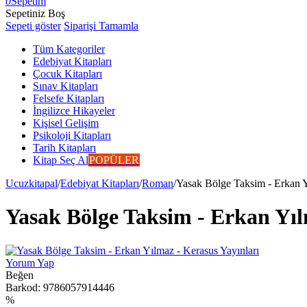
0
Sepetim
Sepetiniz Boş
Sepeti göster
Siparişi Tamamla
Tüm Kategoriler
Edebiyat Kitapları
Çocuk Kitapları
Sınav Kitapları
Felsefe Kitapları
İngilizce Hikayeler
Kişisel Gelişim
Psikoloji Kitapları
Tarih Kitapları
Kitap Seç Al
POPÜLER
Ucuzkitapal
/
Edebiyat Kitapları
/
Roman
/
Yasak Bölge Taksim - Erkan Y
Yasak Bölge Taksim - Erkan Yıl
Yorum Yap
Beğen
Barkod:
9786057914446
%