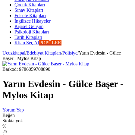
Çocuk Kitapları
Sınav Kitapları
Felsefe Kitapları
İngilizce Hikayeler
Kişisel Gelişim
Psikoloji Kitapları
Tarih Kitapları
Kitap Seç Al
POPÜLER
Ucuzkitapal
/
Edebiyat Kitapları
/
Polisiye
/
Yarın Evdesin - Gülce
Başer - Mylos Kitap
Barkod:
9786059708890
Yarın Evdesin - Gülce Başer -
Mylos Kitap
Yorum Yap
Beğen
Stokta yok
%
25