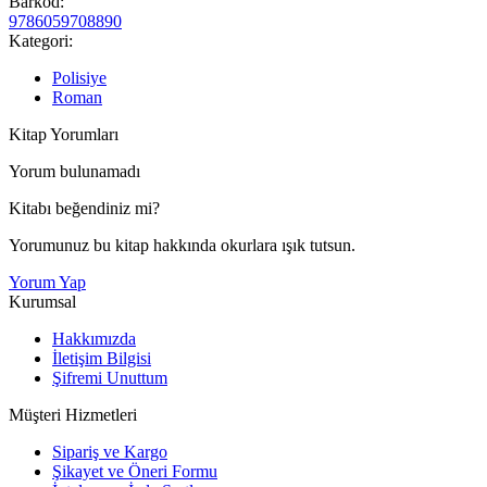
Barkod:
9786059708890
Kategori:
Polisiye
Roman
Kitap Yorumları
Yorum bulunamadı
Kitabı beğendiniz mi?
Yorumunuz bu kitap hakkında okurlara ışık tutsun.
Yorum Yap
Kurumsal
Hakkımızda
İletişim Bilgisi
Şifremi Unuttum
Müşteri Hizmetleri
Sipariş ve Kargo
Şikayet ve Öneri Formu