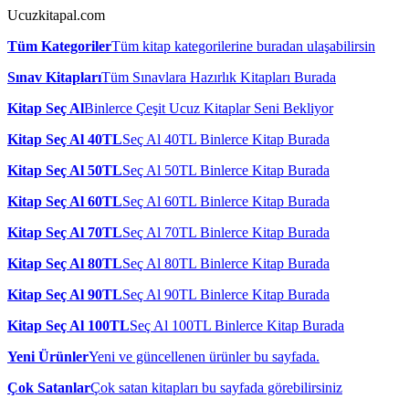
Ucuzkitapal.com
Tüm Kategoriler
Tüm kitap kategorilerine buradan ulaşabilirsin
Sınav Kitapları
Tüm Sınavlara Hazırlık Kitapları Burada
Kitap Seç Al
Binlerce Çeşit Ucuz Kitaplar Seni Bekliyor
Kitap Seç Al 40TL
Seç Al 40TL Binlerce Kitap Burada
Kitap Seç Al 50TL
Seç Al 50TL Binlerce Kitap Burada
Kitap Seç Al 60TL
Seç Al 60TL Binlerce Kitap Burada
Kitap Seç Al 70TL
Seç Al 70TL Binlerce Kitap Burada
Kitap Seç Al 80TL
Seç Al 80TL Binlerce Kitap Burada
Kitap Seç Al 90TL
Seç Al 90TL Binlerce Kitap Burada
Kitap Seç Al 100TL
Seç Al 100TL Binlerce Kitap Burada
Yeni Ürünler
Yeni ve güncellenen ürünler bu sayfada.
Çok Satanlar
Çok satan kitapları bu sayfada görebilirsiniz