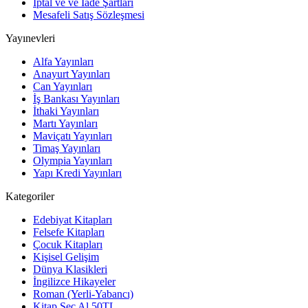
İptal ve ve İade Şartları
Mesafeli Satış Sözleşmesi
Yayınevleri
Alfa Yayınları
Anayurt Yayınları
Can Yayınları
İş Bankası Yayınları
İthaki Yayınları
Martı Yayınları
Maviçatı Yayınları
Timaş Yayınları
Olympia Yayınları
Yapı Kredi Yayınları
Kategoriler
Edebiyat Kitapları
Felsefe Kitapları
Çocuk Kitapları
Kişisel Gelişim
Dünya Klasikleri
İngilizce Hikayeler
Roman (Yerli-Yabancı)
Kitap Seç Al 50TL