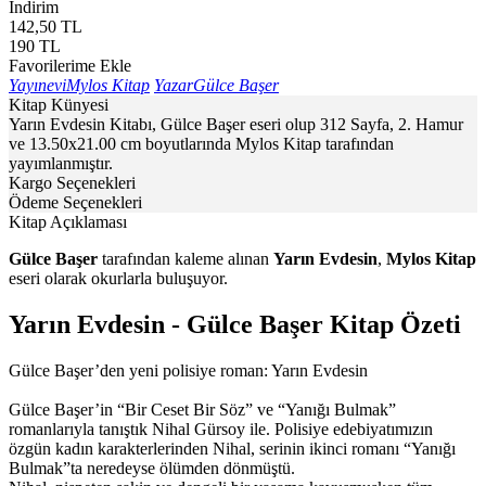
İndirim
142,50
TL
190
TL
Favorilerime Ekle
Yayınevi
Mylos Kitap
Yazar
Gülce Başer
Kitap Künyesi
Yarın Evdesin Kitabı, Gülce Başer eseri olup 312 Sayfa, 2. Hamur
ve 13.50x21.00 cm boyutlarında Mylos Kitap tarafından
yayımlanmıştır.
Kargo Seçenekleri
Ödeme Seçenekleri
Kitap Açıklaması
Gülce Başer
tarafından kaleme alınan
Yarın Evdesin
,
Mylos Kitap
eseri olarak okurlarla buluşuyor.
Yarın Evdesin - Gülce Başer Kitap Özeti
Gülce Başer’den yeni polisiye roman: Yarın Evdesin
Gülce Başer’in “Bir Ceset Bir Söz” ve “Yanığı Bulmak”
romanlarıyla tanıştık Nihal Gürsoy ile. Polisiye edebiyatımızın
özgün kadın karakterlerinden Nihal, serinin ikinci romanı “Yanığı
Bulmak”ta neredeyse ölümden dönmüştü.