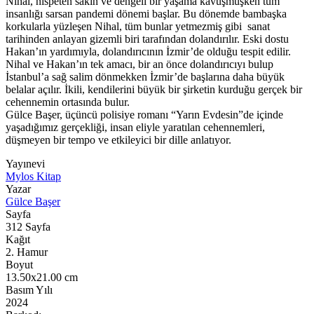
Nihal, nispeten sakin ve dengeli bir yaşama kavuşmuşken tüm
insanlığı sarsan pandemi dönemi başlar. Bu dönemde bambaşka
korkularla yüzleşen Nihal, tüm bunlar yetmezmiş gibi sanat
tarihinden anlayan gizemli biri tarafından dolandırılır. Eski dostu
Hakan’ın yardımıyla, dolandırıcının İzmir’de olduğu tespit edilir.
Nihal ve Hakan’ın tek amacı, bir an önce dolandırıcıyı bulup
İstanbul’a sağ salim dönmekken İzmir’de başlarına daha büyük
belalar açılır. İkili, kendilerini büyük bir şirketin kurduğu gerçek bir
cehennemin ortasında bulur.
Gülce Başer, üçüncü polisiye romanı “Yarın Evdesin”de içinde
yaşadığımız gerçekliği, insan eliyle yaratılan cehennemleri,
düşmeyen bir tempo ve etkileyici bir dille anlatıyor.
Yayınevi
Mylos Kitap
Yazar
Gülce Başer
Sayfa
312
Sayfa
Kağıt
2. Hamur
Boyut
13.50x21.00
cm
Basım Yılı
2024