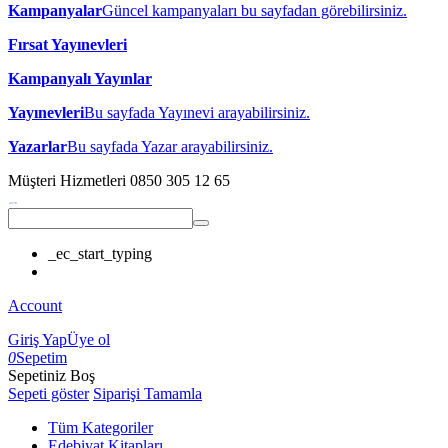
Kampanyalar
Güncel kampanyaları bu sayfadan görebilirsiniz.
Fırsat Yayınevleri
Kampanyalı Yayınlar
Yayınevleri
Bu sayfada Yayınevi arayabilirsiniz.
Yazarlar
Bu sayfada Yazar arayabilirsiniz.
Müşteri Hizmetleri
0850 305 12 65
_ec_start_typing
Account
Giriş Yap
Üye ol
0
Sepetim
Sepetiniz Boş
Sepeti göster
Siparişi Tamamla
Tüm Kategoriler
Edebiyat Kitapları