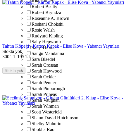
Rita Hunter
Robert Beatty
Robert Bryndza
Roseanne A. Brown
Roshani Chokshi
Rosie Walsh
Rudyard Kipling
Sally Hepworth
Tahtın Köpeği - Karton Kapak - Elise Kova - Yabancı Yayınları
Sally Thorne
Stokta yok
Sangu Mandanna
300
TL
195
TL
Sara Blaedel
Sarah Crossan
Stokta yok
Sarah Haywood
Sarah Ockler
Sarah Penner
Sarah Pinborough
Sarah Prineas
Sarah Vaughan
Sarah Winman
Scott Westerfeld
Shaun David Hutchinson
Shelby Mahurin
Shobha Rao