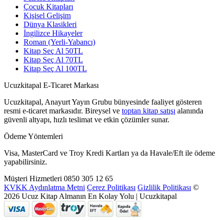
Çocuk Kitapları
Kişisel Gelişim
Dünya Klasikleri
İngilizce Hikayeler
Roman (Yerli-Yabancı)
Kitap Seç Al 50TL
Kitap Seç Al 70TL
Kitap Seç Al 100TL
Ucuzkitapal E-Ticaret Markası
Ucuzkitapal, Anayurt Yayın Grubu bünyesinde faaliyet gösteren
resmi e-ticaret markasıdır. Bireysel ve
toptan kitap satışı
alanında
güvenli altyapı, hızlı teslimat ve etkin çözümler sunar.
Ödeme Yöntemleri
Visa, MasterCard ve Troy Kredi Kartları ya da Havale/Eft ile ödeme
yapabilirsiniz.
Müşteri Hizmetleri
0850 305 12 65
KVKK Aydınlatma Metni
Çerez Politikası
Gizlilik Politikası
©
2026 Ucuz Kitap Almanın En Kolay Yolu | Ucuzkitapal