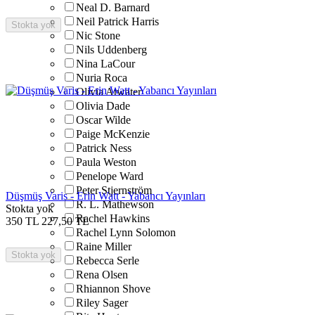
Neal D. Barnard
Neil Patrick Harris
Stokta yok
Nic Stone
Nils Uddenberg
Nina LaCour
Nuria Roca
Olivia Atwater
Olivia Dade
Oscar Wilde
Paige McKenzie
Patrick Ness
Paula Weston
Penelope Ward
Peter Stjernström
Düşmüş Varis - Erin Watt - Yabancı Yayınları
R. L. Mathewson
Stokta yok
Rachel Hawkins
350
TL
227,50
TL
Rachel Lynn Solomon
Raine Miller
Stokta yok
Rebecca Serle
Rena Olsen
Rhiannon Shove
Riley Sager