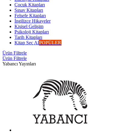
Çocuk Kitapları
Sınav Kitapları
Felsefe Kitapları
İngilizce Hikayeler
Kişisel Gelişim
Psikoloji Kitapları
Tarih Kitapları
Kitap Seç Al
POPÜLER
Ürün Filtrele
Ürün Filtrele
Yabancı Yayınları