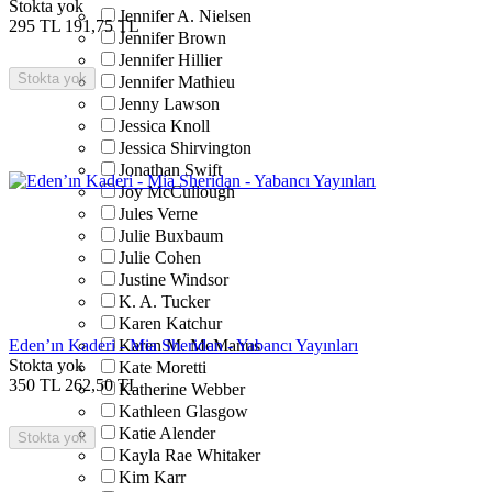
Stokta yok
Jennifer A. Nielsen
295
TL
191,75
TL
Jennifer Brown
Jennifer Hillier
Stokta yok
Jennifer Mathieu
Jenny Lawson
Jessica Knoll
Jessica Shirvington
Jonathan Swift
Joy McCullough
Jules Verne
Julie Buxbaum
Julie Cohen
Justine Windsor
K. A. Tucker
Karen Katchur
Eden’ın Kaderi - Mia Sheridan - Yabancı Yayınları
Karen M. McManus
Stokta yok
Kate Moretti
350
TL
262,50
TL
Katherine Webber
Kathleen Glasgow
Katie Alender
Stokta yok
Kayla Rae Whitaker
Kim Karr