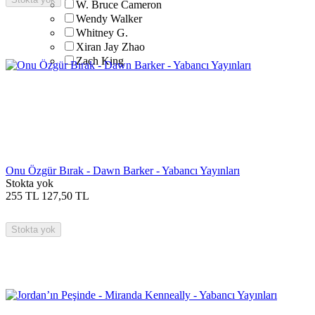
W. Bruce Cameron
Wendy Walker
Whitney G.
Xiran Jay Zhao
Zach King
Onu Özgür Bırak - Dawn Barker - Yabancı Yayınları
Stokta yok
255
TL
127,50
TL
Stokta yok