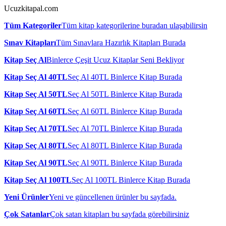
Ucuzkitapal.com
Tüm Kategoriler
Tüm kitap kategorilerine buradan ulaşabilirsin
Sınav Kitapları
Tüm Sınavlara Hazırlık Kitapları Burada
Kitap Seç Al
Binlerce Çeşit Ucuz Kitaplar Seni Bekliyor
Kitap Seç Al 40TL
Seç Al 40TL Binlerce Kitap Burada
Kitap Seç Al 50TL
Seç Al 50TL Binlerce Kitap Burada
Kitap Seç Al 60TL
Seç Al 60TL Binlerce Kitap Burada
Kitap Seç Al 70TL
Seç Al 70TL Binlerce Kitap Burada
Kitap Seç Al 80TL
Seç Al 80TL Binlerce Kitap Burada
Kitap Seç Al 90TL
Seç Al 90TL Binlerce Kitap Burada
Kitap Seç Al 100TL
Seç Al 100TL Binlerce Kitap Burada
Yeni Ürünler
Yeni ve güncellenen ürünler bu sayfada.
Çok Satanlar
Çok satan kitapları bu sayfada görebilirsiniz