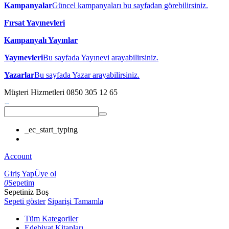
Kampanyalar
Güncel kampanyaları bu sayfadan görebilirsiniz.
Fırsat Yayınevleri
Kampanyalı Yayınlar
Yayınevleri
Bu sayfada Yayınevi arayabilirsiniz.
Yazarlar
Bu sayfada Yazar arayabilirsiniz.
Müşteri Hizmetleri
0850 305 12 65
_ec_start_typing
Account
Giriş Yap
Üye ol
0
Sepetim
Sepetiniz Boş
Sepeti göster
Siparişi Tamamla
Tüm Kategoriler
Edebiyat Kitapları