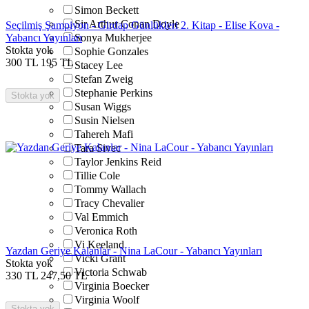
Simon Beckett
Sir Arthur Conan Doyle
Seçilmiş Şampiyon - Girdap Günlükleri 2. Kitap - Elise Kova -
Yabancı Yayınları
Sonya Mukherjee
Stokta yok
Sophie Gonzales
300
TL
195
TL
Stacey Lee
Stefan Zweig
Stephanie Perkins
Stokta yok
Susan Wiggs
Susin Nielsen
Tahereh Mafi
Tara Sivec
Taylor Jenkins Reid
Tillie Cole
Tommy Wallach
Tracy Chevalier
Val Emmich
Veronica Roth
Vi Keeland
Yazdan Geriye Kalanlar - Nina LaCour - Yabancı Yayınları
Vicki Grant
Stokta yok
Victoria Schwab
330
TL
247,50
TL
Virginia Boecker
Virginia Woolf
Stokta yok