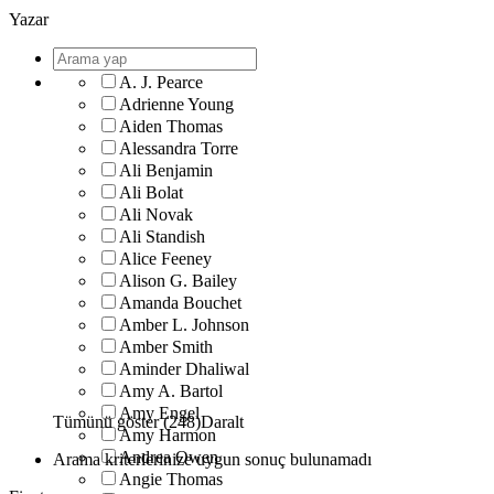
Yazar
A. J. Pearce
Adrienne Young
Aiden Thomas
Alessandra Torre
Ali Benjamin
Ali Bolat
Ali Novak
Ali Standish
Alice Feeney
Alison G. Bailey
Amanda Bouchet
Amber L. Johnson
Amber Smith
Aminder Dhaliwal
Amy A. Bartol
Amy Engel
Tümünü göster (248)
Daralt
Amy Harmon
Andrea Owen
Arama kriterlerinize uygun sonuç bulunamadı
Angie Thomas