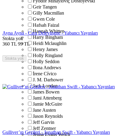
Fyodor Mihayloviç Dostoyevski
Geir Tangen
Gilly Macmillan
Gwen Cole
Hafsah Faizal
Hannah Whitten
Ayna Ayna - Cara Delevingne - Yabancı Yayınları
Harry Bingham
Stokta yok
Heidi Mclaughlin
360
TL
99
TL
Henry James
Holly Ringland
Stokta yok
Holly Seddon
Ilona Andrews
İrene Cívico
J. M. Darhower
Jack London
James Bowen
Jami Attenberg
Jamie McGuire
Jane Austen
Jason Reynolds
Jeff Garvin
Jeff Zentner
Gulliver’ın Gezileri - Jonathan Swift - Yabancı Yayınları
Jenna Evans Welch