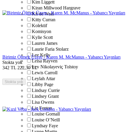
Kim Liggett
Kiran Millwood Hargrave
Kit de Waal
Kitty Curran
Kolektif
Komisyon
Kylie Scott
Lauren James
Laurie Faria Stolarz
Lee Kelly
Birimiz Ölmek Üzere - Karen M. McManus - Yabancı Yayınları
Leisa Rayven
Stokta yok
Lev Nikolayeviç Tolstoy
342
TL
222,30
TL
Lewis Carroll
Leylah Attar
Stokta yok
Libby Page
Lindsay Currie
Lindsey Grant
Lisa Owens
Liz Fenton
Louise Gornall
Louise O’Neill
Lyndsay Faye
Lynne Martin