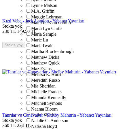
Lynne Matson
M.A. Griffin
Maggie Lehrman
Kızıl Veba - Jack London - Yabancı Yayınları
Malin Persson Giolito
Stokta yok
Marci Lyn Curtis
230
TL
149,50
TL
Maria Semple
Marie Lu
Stokta yok
Mark Twain
Martha Brockenbrough
Matthew Dicks
Matthew Quick
Maz Evans
Melissa E. Hurst
Meredith Russo
Mia Sheridan
Michelle Frances
Miranda Kenneally
Mitchell Symons
Naama Bloom
Nalini Singh
Tanrılar ve Canavarlar - Shelby Mahurin - Yabancı Yayınları
Stokta yok
Natalie C. Anderson
360
TL
234
TL
Natasha Boyd