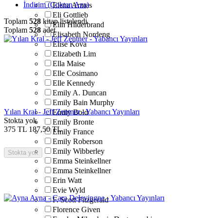
İndirim (Çoktan Aza)
Elena Armas
Eli Gottlieb
Toplam
528
kitap listelendi
Elin Hilderbrand
Toplam
528
adet
Elisabeth Nordeng
Elise Kova
Elizabeth Lim
Ella Maise
Elle Cosimano
Elle Kennedy
Emily A. Duncan
Emily Bain Murphy
Yılan Kral - Jeff Zentner - Yabancı Yayınları
Emily Bold
Stokta yok
Emily Bronte
375
TL
187,50
TL
Emily France
Emily Roberson
Emily Wibberley
Stokta yok
Emma Steinkellner
Emma Steinkellner
Erin Watt
Evie Wyld
F. Scott Fitzgerald
Florence Given