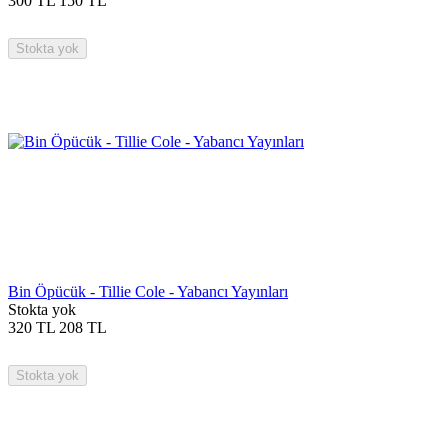
300
TL
150
TL
Stokta yok
Bin Öpücük - Tillie Cole - Yabancı Yayınları
Stokta yok
320
TL
208
TL
Stokta yok