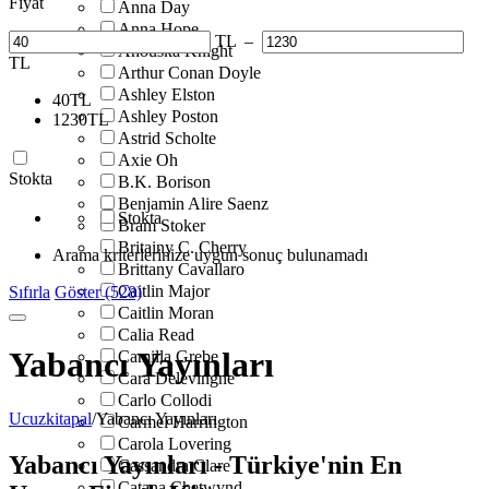
Fiyat
Anna Day
Anna Hope
TL
–
Anouska Knight
TL
Arthur Conan Doyle
Ashley Elston
40
TL
Ashley Poston
1230
TL
Astrid Scholte
Axie Oh
Stokta
B.K. Borison
Benjamin Alire Saenz
Stokta
Bram Stoker
Britainy C. Cherry
Arama kriterlerinize uygun sonuç bulunamadı
Brittany Cavallaro
Caitlin Major
Sıfırla
Göster (528)
Caitlin Moran
Calia Read
Yabancı Yayınları
Camilla Grebe
Cara Delevingne
Carlo Collodi
Ucuzkitapal
/
Yabancı Yayınları
Carmel Harrington
Carola Lovering
Yabancı Yayınları - Türkiye'nin En
Cassandra Clare
Catana Chetwynd