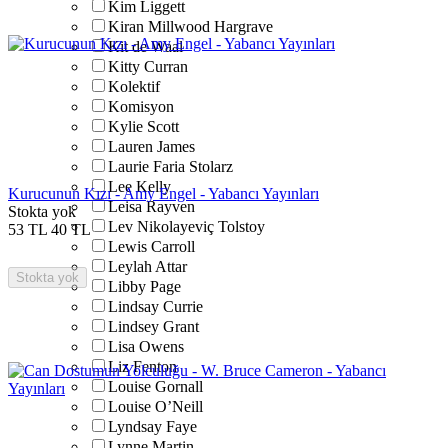
Kim Liggett
Kiran Millwood Hargrave
Kit de Waal
Kitty Curran
Kolektif
Komisyon
Kylie Scott
Lauren James
Laurie Faria Stolarz
Lee Kelly
Kurucunun Kızı - Amy Engel - Yabancı Yayınları
Leisa Rayven
Stokta yok
Lev Nikolayeviç Tolstoy
53
TL
40
TL
Lewis Carroll
Leylah Attar
Stokta yok
Libby Page
Lindsay Currie
Lindsey Grant
Lisa Owens
Liz Fenton
Louise Gornall
Louise O’Neill
Lyndsay Faye
Lynne Martin