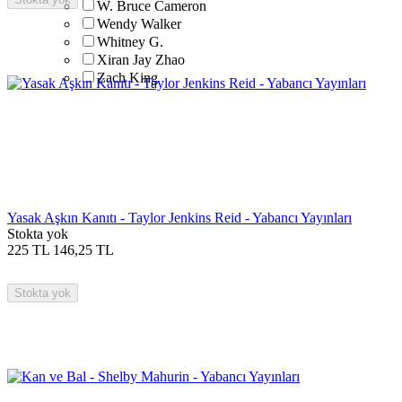
W. Bruce Cameron
Wendy Walker
Whitney G.
Xiran Jay Zhao
Zach King
Yasak Aşkın Kanıtı - Taylor Jenkins Reid - Yabancı Yayınları
Stokta yok
225
TL
146,25
TL
Stokta yok