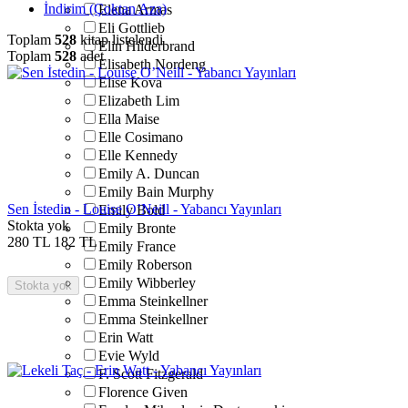
İndirim (Çoktan Aza)
Elena Armas
Eli Gottlieb
Toplam
528
kitap listelendi
Elin Hilderbrand
Toplam
528
adet
Elisabeth Nordeng
Elise Kova
Elizabeth Lim
Ella Maise
Elle Cosimano
Elle Kennedy
Emily A. Duncan
Emily Bain Murphy
Sen İstedin - Louise O’Neill - Yabancı Yayınları
Emily Bold
Stokta yok
Emily Bronte
280
TL
182
TL
Emily France
Emily Roberson
Emily Wibberley
Stokta yok
Emma Steinkellner
Emma Steinkellner
Erin Watt
Evie Wyld
F. Scott Fitzgerald
Florence Given