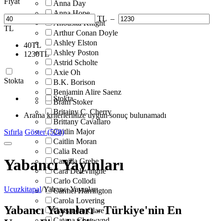
Fiyat
Anna Day
Anna Hope
TL
–
Anouska Knight
TL
Arthur Conan Doyle
Ashley Elston
40
TL
Ashley Poston
1230
TL
Astrid Scholte
Axie Oh
Stokta
B.K. Borison
Benjamin Alire Saenz
Stokta
Bram Stoker
Britainy C. Cherry
Arama kriterlerinize uygun sonuç bulunamadı
Brittany Cavallaro
Caitlin Major
Sıfırla
Göster (528)
Caitlin Moran
Calia Read
Yabancı Yayınları
Camilla Grebe
Cara Delevingne
Carlo Collodi
Ucuzkitapal
/
Yabancı Yayınları
Carmel Harrington
Carola Lovering
Yabancı Yayınları - Türkiye'nin En
Cassandra Clare
Catana Chetwynd