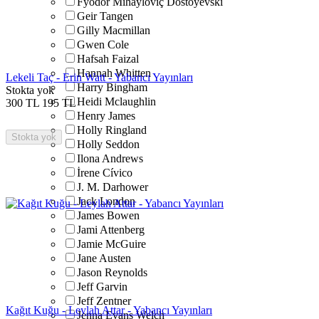
Fyodor Mihayloviç Dostoyevski
Geir Tangen
Gilly Macmillan
Gwen Cole
Hafsah Faizal
Hannah Whitten
Lekeli Taç - Erin Watt - Yabancı Yayınları
Harry Bingham
Stokta yok
Heidi Mclaughlin
300
TL
195
TL
Henry James
Holly Ringland
Stokta yok
Holly Seddon
Ilona Andrews
İrene Cívico
J. M. Darhower
Jack London
James Bowen
Jami Attenberg
Jamie McGuire
Jane Austen
Jason Reynolds
Jeff Garvin
Jeff Zentner
Kağıt Kuğu - Leylah Attar - Yabancı Yayınları
Jenna Evans Welch