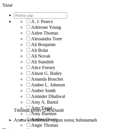
Yazar
A. J. Pearce
Adrienne Young
Aiden Thomas
Alessandra Torre
Ali Benjamin
Ali Bolat
Ali Novak
Ali Standish
Alice Feeney
Alison G. Bailey
Amanda Bouchet
Amber L. Johnson
Amber Smith
Aminder Dhaliwal
Amy A. Bartol
Amy Engel
Tümünü göster (248)
Daralt
Amy Harmon
Andrea Owen
Arama kriterlerinize uygun sonuç bulunamadı
Angie Thomas