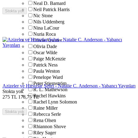
Neal D. Barnard
Neil Patrick Harris
Stokta yok
Nic Stone
Nils Uddenberg
Nina LaCour
Nuria Roca
Olivia Atwater
Olivia Dade
Oscar Wilde
Paige McKenzie
Patrick Ness
Paula Weston
Penelope Ward
Peter Stjernström
Azizeler ve Hırsızlar Şehri - Natalie C. Anderson - Yabancı Yayınları
R. L. Mathewson
Stokta yok
Rachel Hawkins
275
TL
178,75
TL
Rachel Lynn Solomon
Raine Miller
Stokta yok
Rebecca Serle
Rena Olsen
Rhiannon Shove
Riley Sager