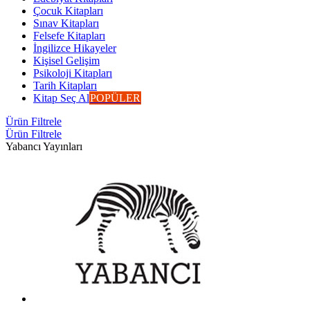
Çocuk Kitapları
Sınav Kitapları
Felsefe Kitapları
İngilizce Hikayeler
Kişisel Gelişim
Psikoloji Kitapları
Tarih Kitapları
Kitap Seç Al
POPÜLER
Ürün Filtrele
Ürün Filtrele
Yabancı Yayınları