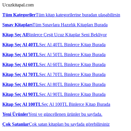
Ucuzkitapal.com
Tüm Kategoriler
Tüm kitap kategorilerine buradan ulaşabilirsin
Sınav Kitapları
Tüm Sınavlara Hazırlık Kitapları Burada
Kitap Seç Al
Binlerce Çeşit Ucuz Kitaplar Seni Bekliyor
Kitap Seç Al 40TL
Seç Al 40TL Binlerce Kitap Burada
Kitap Seç Al 50TL
Seç Al 50TL Binlerce Kitap Burada
Kitap Seç Al 60TL
Seç Al 60TL Binlerce Kitap Burada
Kitap Seç Al 70TL
Seç Al 70TL Binlerce Kitap Burada
Kitap Seç Al 80TL
Seç Al 80TL Binlerce Kitap Burada
Kitap Seç Al 90TL
Seç Al 90TL Binlerce Kitap Burada
Kitap Seç Al 100TL
Seç Al 100TL Binlerce Kitap Burada
Yeni Ürünler
Yeni ve güncellenen ürünler bu sayfada.
Çok Satanlar
Çok satan kitapları bu sayfada görebilirsiniz