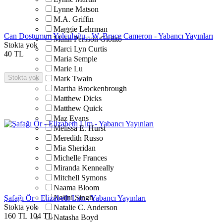
Lynne Matson
M.A. Griffin
Maggie Lehrman
Can Dostumun Yolculuğu - W. Bruce Cameron - Yabancı Yayınları
Malin Persson Giolito
Stokta yok
Marci Lyn Curtis
40
TL
Maria Semple
Marie Lu
Stokta yok
Mark Twain
Martha Brockenbrough
Matthew Dicks
Matthew Quick
Maz Evans
Melissa E. Hurst
Meredith Russo
Mia Sheridan
Michelle Frances
Miranda Kenneally
Mitchell Symons
Naama Bloom
Nalini Singh
Şafağı Ör - Elizabeth Lim - Yabancı Yayınları
Stokta yok
Natalie C. Anderson
160
TL
104
TL
Natasha Boyd