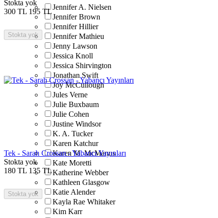
Stokta yok
Jennifer A. Nielsen
300
TL
195
TL
Jennifer Brown
Jennifer Hillier
Stokta yok
Jennifer Mathieu
Jenny Lawson
Jessica Knoll
Jessica Shirvington
Jonathan Swift
Joy McCullough
Jules Verne
Julie Buxbaum
Julie Cohen
Justine Windsor
K. A. Tucker
Karen Katchur
Tek - Sarah Crossan - Yabancı Yayınları
Karen M. McManus
Stokta yok
Kate Moretti
180
TL
135
TL
Katherine Webber
Kathleen Glasgow
Katie Alender
Stokta yok
Kayla Rae Whitaker
Kim Karr