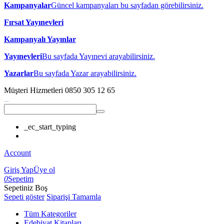
Kampanyalar
Güncel kampanyaları bu sayfadan görebilirsiniz.
Fırsat Yayınevleri
Kampanyalı Yayınlar
Yayınevleri
Bu sayfada Yayınevi arayabilirsiniz.
Yazarlar
Bu sayfada Yazar arayabilirsiniz.
Müşteri Hizmetleri
0850 305 12 65
_ec_start_typing
Account
Giriş Yap
Üye ol
0
Sepetim
Sepetiniz Boş
Sepeti göster
Siparişi Tamamla
Tüm Kategoriler
Edebiyat Kitapları