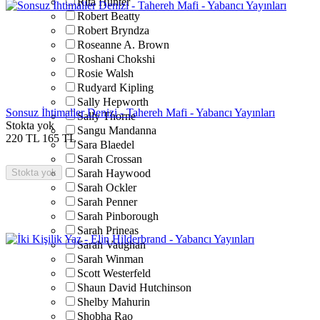
Rita Hunter
Robert Beatty
Robert Bryndza
Roseanne A. Brown
Roshani Chokshi
Rosie Walsh
Rudyard Kipling
Sally Hepworth
Sonsuz İhtimaller Denizi - Tahereh Mafi - Yabancı Yayınları
Sally Thorne
Stokta yok
Sangu Mandanna
220
TL
165
TL
Sara Blaedel
Sarah Crossan
Stokta yok
Sarah Haywood
Sarah Ockler
Sarah Penner
Sarah Pinborough
Sarah Prineas
Sarah Vaughan
Sarah Winman
Scott Westerfeld
Shaun David Hutchinson
Shelby Mahurin
Shobha Rao