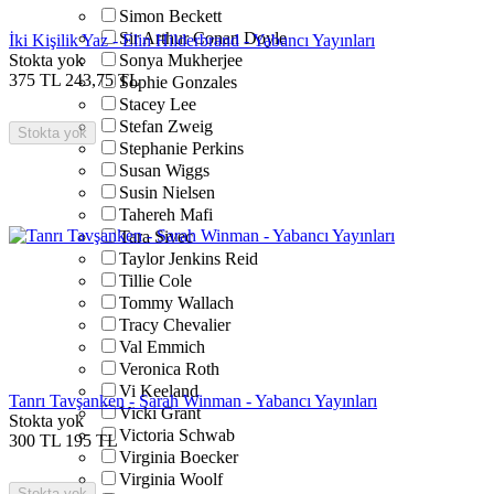
Simon Beckett
Sir Arthur Conan Doyle
İki Kişilik Yaz - Elin Hilderbrand - Yabancı Yayınları
Stokta yok
Sonya Mukherjee
375
TL
243,75
TL
Sophie Gonzales
Stacey Lee
Stefan Zweig
Stokta yok
Stephanie Perkins
Susan Wiggs
Susin Nielsen
Tahereh Mafi
Tara Sivec
Taylor Jenkins Reid
Tillie Cole
Tommy Wallach
Tracy Chevalier
Val Emmich
Veronica Roth
Vi Keeland
Tanrı Tavşanken - Sarah Winman - Yabancı Yayınları
Vicki Grant
Stokta yok
Victoria Schwab
300
TL
195
TL
Virginia Boecker
Virginia Woolf
Stokta yok