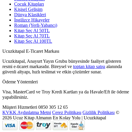
Çocuk Kitapları
Kişisel Gelişim
Dünya Klasikleri
İngilizce Hikayeler
Roman (Yerli-Yabancı)
Kitap Seç Al 50TL
Kitap Seç Al 70TL
Kitap Seç Al 100TL
Ucuzkitapal E-Ticaret Markası
Ucuzkitapal, Anayurt Yayın Grubu bünyesinde faaliyet gösteren
resmi e-ticaret markasıdır. Bireysel ve
toptan kitap satışı
alanında
güvenli altyapı, hızlı teslimat ve etkin çözümler sunar.
Ödeme Yöntemleri
Visa, MasterCard ve Troy Kredi Kartları ya da Havale/Eft ile ödeme
yapabilirsiniz.
Müşteri Hizmetleri
0850 305 12 65
KVKK Aydınlatma Metni
Çerez Politikası
Gizlilik Politikası
©
2026 Ucuz Kitap Almanın En Kolay Yolu | Ucuzkitapal