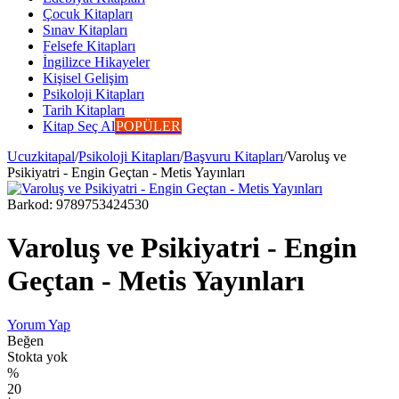
Çocuk Kitapları
Sınav Kitapları
Felsefe Kitapları
İngilizce Hikayeler
Kişisel Gelişim
Psikoloji Kitapları
Tarih Kitapları
Kitap Seç Al
POPÜLER
Ucuzkitapal
/
Psikoloji Kitapları
/
Başvuru Kitapları
/
Varoluş ve
Psikiyatri - Engin Geçtan - Metis Yayınları
Barkod:
9789753424530
Varoluş ve Psikiyatri - Engin
Geçtan - Metis Yayınları
Yorum Yap
Beğen
Stokta yok
%
20