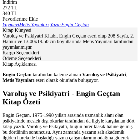
İndirim
272
TL
340
TL
Favorilerime Ekle
Yayınevi
Metis Yayınları
Yazar
Engin Geçtan
Kitap Künyesi
Varoluş ve Psikiyatri Kitabı, Engin Geçtan eseri olup 208 Sayfa, 2.
Hamur ve 13.00x19.50 cm boyutlarında Metis Yayınları tarafından
yayımlanmıştır.
Kargo Seçenekleri
Ödeme Seçenekleri
Kitap Açıklaması
Engin Geçtan
tarafından kaleme alınan
Varoluş ve Psikiyatri
,
Metis Yayınları
eseri olarak okurlarla buluşuyor.
Varoluş ve Psikiyatri - Engin Geçtan
Kitap Özeti
Engin Geçtan, 1975-1990 yılları arasında uzmanlık alanı olan
psikiyatride meslek dışı okurlar tarafından da ilgiyle karşılanan dört
kitap yazdı. Varoluş ve Psikiyatri, bugün birer klasik haline gelmiş
bu dörtlünün sonuncusu. Aynı zamanda yazarın salt akademik
ilgiden hareketle başladığı yazma çalışmalarının odağına giderek