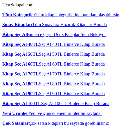
Ucuzkitapal.com
Tüm Kategoriler
Tüm kitap kategorilerine buradan ulaşabilirsin
Sınav Kitapları
Tüm Sınavlara Hazırlık Kitapları Burada
Kitap Seç Al
Binlerce Çeşit Ucuz Kitaplar Seni Bekliyor
Kitap Seç Al 40TL
Seç Al 40TL Binlerce Kitap Burada
Kitap Seç Al 50TL
Seç Al 50TL Binlerce Kitap Burada
Kitap Seç Al 60TL
Seç Al 60TL Binlerce Kitap Burada
Kitap Seç Al 70TL
Seç Al 70TL Binlerce Kitap Burada
Kitap Seç Al 80TL
Seç Al 80TL Binlerce Kitap Burada
Kitap Seç Al 90TL
Seç Al 90TL Binlerce Kitap Burada
Kitap Seç Al 100TL
Seç Al 100TL Binlerce Kitap Burada
Yeni Ürünler
Yeni ve güncellenen ürünler bu sayfada.
Çok Satanlar
Çok satan kitapları bu sayfada görebilirsiniz