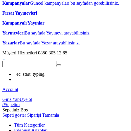
Kampanyalar
Güncel kampanyaları bu sayfadan görebilirsiniz.
Fırsat Yayınevleri
Kampanyalı Yayınlar
Yayınevleri
Bu sayfada Yayınevi arayabilirsiniz.
Yazarlar
Bu sayfada Yazar arayabilirsiniz.
Müşteri Hizmetleri
0850 305 12 65
_ec_start_typing
Account
Giriş Yap
Üye ol
0
Sepetim
Sepetiniz Boş
Sepeti göster
Siparişi Tamamla
Tüm Kategoriler
Edebiyat Kitapları