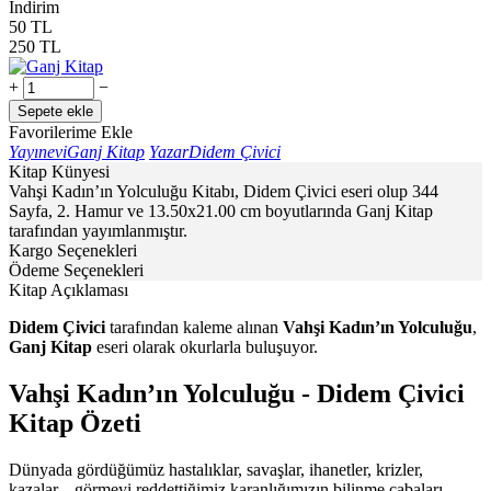
İndirim
50
TL
250
TL
+
−
Sepete ekle
Favorilerime Ekle
Yayınevi
Ganj Kitap
Yazar
Didem Çivici
Kitap Künyesi
Vahşi Kadın’ın Yolculuğu Kitabı, Didem Çivici eseri olup 344
Sayfa, 2. Hamur ve 13.50x21.00 cm boyutlarında Ganj Kitap
tarafından yayımlanmıştır.
Kargo Seçenekleri
Ödeme Seçenekleri
Kitap Açıklaması
Didem Çivici
tarafından kaleme alınan
Vahşi Kadın’ın Yolculuğu
,
Ganj Kitap
eseri olarak okurlarla buluşuyor.
Vahşi Kadın’ın Yolculuğu - Didem Çivici
Kitap Özeti
Dünyada gördüğümüz hastalıklar, savaşlar, ihanetler, krizler,
kazalar... görmeyi reddettiğimiz karanlığımızın bilinme çabaları