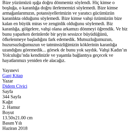
Bize yüzümüzü ışığa doğru dönmemiz söylendi. Hiç kimse o
boşluğa, o karanlığa doğru ilerlememizi söylemedi. Bize kimse
armağanlarımızın, potansiyellerimizin ve yaratıcı gücümüzün
karanlıkta olduğunu söylemedi. Bize kimse vahşi özümüzün bize
kalan en büyük miras ve zenginlik olduğunu söylemedi. Biz
karanlığa, gölgelere, vahşi olana arkamızı dönmeyi öğrendik. Ve biz
bunu yaparken derinlerde bir şeyin sessizce büyüdüğünü,
öfkelenmeye başladığını fark edemedik. Mutsuzluğumuzun,
huzursuzluğumuzun ve tatminsizliğimizin köklerinin karanlığa
uzandığını göremedik... görsek de bunu yok saydık. Vahşi Kadın’ın
Yolculuğu’nda kendinizle ve yaşamla bağlantıya geçecek ve
hayatlarımızı yeniden ele alacağız.
Yayınevi
Ganj Kitap
Yazar
Didem Çivici
Sayfa
344
Sayfa
Kağıt
2. Hamur
Boyut
13.50x21.00
cm
Basım Yılı
Haziran 2018