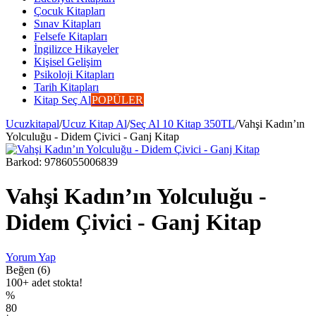
Çocuk Kitapları
Sınav Kitapları
Felsefe Kitapları
İngilizce Hikayeler
Kişisel Gelişim
Psikoloji Kitapları
Tarih Kitapları
Kitap Seç Al
POPÜLER
Ucuzkitapal
/
Ucuz Kitap Al
/
Seç Al 10 Kitap 350TL
/
Vahşi Kadın’ın
Yolculuğu - Didem Çivici - Ganj Kitap
Barkod:
9786055006839
Vahşi Kadın’ın Yolculuğu -
Didem Çivici - Ganj Kitap
Yorum Yap
Beğen (6)
100+ adet stokta!
%
80