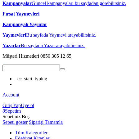
Kampanyalar
Güncel kampanyaları bu sayfadan görebilirsiniz.
Fırsat Yayınevleri
Kampanyalı Yayınlar
Yayınevleri
Bu sayfada Yayınevi arayabilirsiniz.
Yazarlar
Bu sayfada Yazar arayabilirsiniz.
Müşteri Hizmetleri
0850 305 12 65
_ec_start_typing
Account
Giriş Yap
Üye ol
0
Sepetim
Sepetiniz Boş
Sepeti göster
Siparişi Tamamla
Tüm Kategoriler
Edebiyat Kitapları