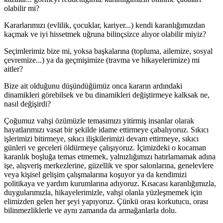
olabilir mi?
Kararlarımızı (evlilik, çocuklar, kariyer...) kendi karanlığımızdan
kaçmak ve iyi hissetmek uğruna bilinçsizce alıyor olabilir miyiz?
Seçimlerimiz bize mi, yoksa başkalarına (topluma, ailemize, sosyal
çevremize...) ya da geçmişimize (travma ve hikayelerimize) mi
aitler?
Bize ait olduğunu düşündüğümüz onca kararın ardındaki
dinamikleri görebilsek ve bu dinamikleri değiştirmeye kalksak ne,
nasıl değişirdi?
Çoğumuz vahşi özümüzle temasımızı yitirmiş insanlar olarak
hayatlarımızı vasat bir şekilde idame ettirmeye çabalıyoruz. Sıkıcı
işlerimizi bitirmeye, sıkıcı ilişkilerimizi devam ettirmeye, sıkıcı
günleri ve geceleri öldürmeye çalışıyoruz. İçimizdeki o kocaman
karanlık boşluğa temas etmemek, yalnızlığımızı hatırlamamak adına
işe, alışveriş merkezlerine, güzellik ve spor salonlarına, genelevlere
veya kişisel gelişim çalışmalarına koşuyor ya da kendimizi
politikaya ve yardım kurumlarına adıyoruz. Kısacası karanlığımızla,
duygularımızla, hikayelerimizle, vahşi olanla yüzleşmemek için
elimizden gelen her şeyi yapıyoruz. Çünkü orası korkutucu, orası
bilinmezliklerle ve aynı zamanda da armağanlarla dolu.