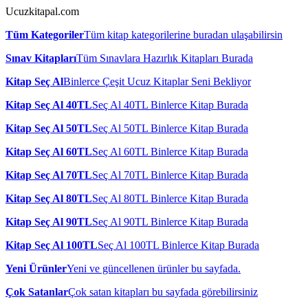
Ucuzkitapal.com
Tüm Kategoriler
Tüm kitap kategorilerine buradan ulaşabilirsin
Sınav Kitapları
Tüm Sınavlara Hazırlık Kitapları Burada
Kitap Seç Al
Binlerce Çeşit Ucuz Kitaplar Seni Bekliyor
Kitap Seç Al 40TL
Seç Al 40TL Binlerce Kitap Burada
Kitap Seç Al 50TL
Seç Al 50TL Binlerce Kitap Burada
Kitap Seç Al 60TL
Seç Al 60TL Binlerce Kitap Burada
Kitap Seç Al 70TL
Seç Al 70TL Binlerce Kitap Burada
Kitap Seç Al 80TL
Seç Al 80TL Binlerce Kitap Burada
Kitap Seç Al 90TL
Seç Al 90TL Binlerce Kitap Burada
Kitap Seç Al 100TL
Seç Al 100TL Binlerce Kitap Burada
Yeni Ürünler
Yeni ve güncellenen ürünler bu sayfada.
Çok Satanlar
Çok satan kitapları bu sayfada görebilirsiniz