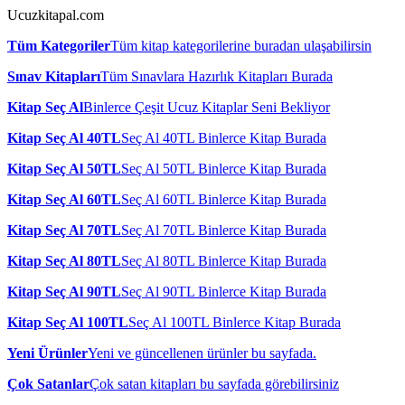
Ucuzkitapal.com
Tüm Kategoriler
Tüm kitap kategorilerine buradan ulaşabilirsin
Sınav Kitapları
Tüm Sınavlara Hazırlık Kitapları Burada
Kitap Seç Al
Binlerce Çeşit Ucuz Kitaplar Seni Bekliyor
Kitap Seç Al 40TL
Seç Al 40TL Binlerce Kitap Burada
Kitap Seç Al 50TL
Seç Al 50TL Binlerce Kitap Burada
Kitap Seç Al 60TL
Seç Al 60TL Binlerce Kitap Burada
Kitap Seç Al 70TL
Seç Al 70TL Binlerce Kitap Burada
Kitap Seç Al 80TL
Seç Al 80TL Binlerce Kitap Burada
Kitap Seç Al 90TL
Seç Al 90TL Binlerce Kitap Burada
Kitap Seç Al 100TL
Seç Al 100TL Binlerce Kitap Burada
Yeni Ürünler
Yeni ve güncellenen ürünler bu sayfada.
Çok Satanlar
Çok satan kitapları bu sayfada görebilirsiniz