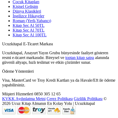
Çocuk Kitapları
Kişisel Gelişim
Dünya Klasikleri
İngilizce Hikayeler
Roman (Yerli-Yabancı)
Kitap Seç Al 50TL
Kitap Seç Al 70TL
Kitap Seç Al 100TL
Ucuzkitapal E-Ticaret Markası
Ucuzkitapal, Anayurt Yayın Grubu bünyesinde faaliyet gösteren
resmi e-ticaret markasıdır. Bireysel ve
toptan kitap satışı
alanında
güvenli altyapı, hızlı teslimat ve etkin çözümler sunar.
Ödeme Yöntemleri
Visa, MasterCard ve Troy Kredi Kartları ya da Havale/Eft ile ödeme
yapabilirsiniz.
Müşteri Hizmetleri
0850 305 12 65
KVKK Aydınlatma Metni
Çerez Politikası
Gizlilik Politikası
©
2026 Ucuz Kitap Almanın En Kolay Yolu | Ucuzkitapal