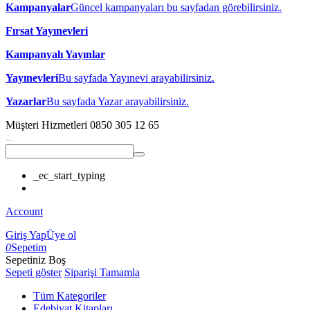
Kampanyalar
Güncel kampanyaları bu sayfadan görebilirsiniz.
Fırsat Yayınevleri
Kampanyalı Yayınlar
Yayınevleri
Bu sayfada Yayınevi arayabilirsiniz.
Yazarlar
Bu sayfada Yazar arayabilirsiniz.
Müşteri Hizmetleri
0850 305 12 65
_ec_start_typing
Account
Giriş Yap
Üye ol
0
Sepetim
Sepetiniz Boş
Sepeti göster
Siparişi Tamamla
Tüm Kategoriler
Edebiyat Kitapları