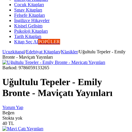
Çocuk Kitapları
Sınav Kitapları
Felsefe Kitapları
İngilizce Hikayeler
Kişisel Gelişim
Psikoloji Kitapları
Tarih Kitapları
Kitap Seç Al
POPÜLER
Ucuzkitapal
/
Edebiyat Kitapları
/
Klasikler
/
Uğultulu Tepeler - Emily
Bronte - Maviçatı Yayınları
Barkod:
9786059133265
Uğultulu Tepeler - Emily
Bronte - Maviçatı Yayınları
Yorum Yap
Beğen
Stokta yok
40
TL