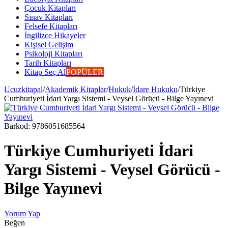
Çocuk Kitapları
Sınav Kitapları
Felsefe Kitapları
İngilizce Hikayeler
Kişisel Gelişim
Psikoloji Kitapları
Tarih Kitapları
Kitap Seç Al
POPÜLER
Ucuzkitapal
/
Akademik Kitaplar
/
Hukuk
/
İdare Hukuku
/
Türkiye
Cumhuriyeti İdari Yargı Sistemi - Veysel Görücü - Bilge Yayınevi
Barkod:
9786051685564
Türkiye Cumhuriyeti İdari
Yargı Sistemi - Veysel Görücü -
Bilge Yayınevi
Yorum Yap
Beğen