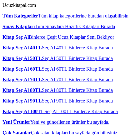
Ucuzkitapal.com
Tüm Kategoriler
Tüm kitap kategorilerine buradan ulaşabilirsin
Sınav Kitapları
Tüm Sınavlara Hazırlık Kitapları Burada
Kitap Seç Al
Binlerce Çeşit Ucuz Kitaplar Seni Bekliyor
Kitap Seç Al 40TL
Seç Al 40TL Binlerce Kitap Burada
Kitap Seç Al 50TL
Seç Al 50TL Binlerce Kitap Burada
Kitap Seç Al 60TL
Seç Al 60TL Binlerce Kitap Burada
Kitap Seç Al 70TL
Seç Al 70TL Binlerce Kitap Burada
Kitap Seç Al 80TL
Seç Al 80TL Binlerce Kitap Burada
Kitap Seç Al 90TL
Seç Al 90TL Binlerce Kitap Burada
Kitap Seç Al 100TL
Seç Al 100TL Binlerce Kitap Burada
Yeni Ürünler
Yeni ve güncellenen ürünler bu sayfada.
Çok Satanlar
Çok satan kitapları bu sayfada görebilirsiniz