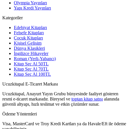
Olympia Yayınları
Yapı Kredi Yayınları
Kategoriler
Edebiyat Kitapları
Felsefe Kitapları
Çocuk Kitapları
Kişisel Gelişim
Dünya Klasikleri
İngilizce Hikayeler
Roman (Yerli-Yabancı)
Kitap Seç Al 50TL
Kitap Seç Al 70TL
Kitap Seç Al 100TL
Ucuzkitapal E-Ticaret Markası
Ucuzkitapal, Anayurt Yayın Grubu bünyesinde faaliyet gösteren
resmi e-ticaret markasıdır. Bireysel ve
toptan kitap satışı
alanında
güvenli altyapı, hızlı teslimat ve etkin çözümler sunar.
Ödeme Yöntemleri
Visa, MasterCard ve Troy Kredi Kartları ya da Havale/Eft ile ödeme
yapabilirsiniz.