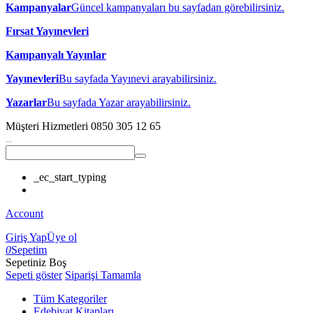
Kampanyalar
Güncel kampanyaları bu sayfadan görebilirsiniz.
Fırsat Yayınevleri
Kampanyalı Yayınlar
Yayınevleri
Bu sayfada Yayınevi arayabilirsiniz.
Yazarlar
Bu sayfada Yazar arayabilirsiniz.
Müşteri Hizmetleri
0850 305 12 65
_ec_start_typing
Account
Giriş Yap
Üye ol
0
Sepetim
Sepetiniz Boş
Sepeti göster
Siparişi Tamamla
Tüm Kategoriler
Edebiyat Kitapları