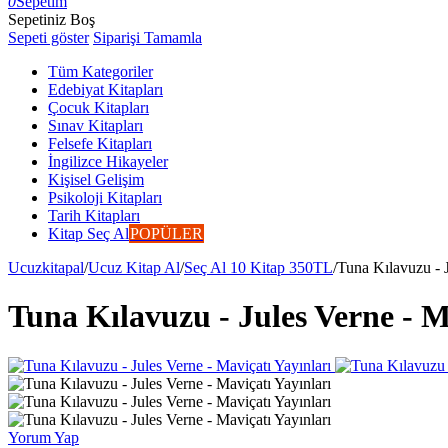
0
Sepetim
Sepetiniz Boş
Sepeti göster
Siparişi Tamamla
Tüm Kategoriler
Edebiyat Kitapları
Çocuk Kitapları
Sınav Kitapları
Felsefe Kitapları
İngilizce Hikayeler
Kişisel Gelişim
Psikoloji Kitapları
Tarih Kitapları
Kitap Seç Al
POPÜLER
Ucuzkitapal
/
Ucuz Kitap Al
/
Seç Al 10 Kitap 350TL
/
Tuna Kılavuzu - J
Tuna Kılavuzu - Jules Verne - M
Yorum Yap