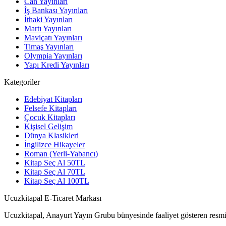
Can Yayınları
İş Bankası Yayınları
İthaki Yayınları
Martı Yayınları
Maviçatı Yayınları
Timaş Yayınları
Olympia Yayınları
Yapı Kredi Yayınları
Kategoriler
Edebiyat Kitapları
Felsefe Kitapları
Çocuk Kitapları
Kişisel Gelişim
Dünya Klasikleri
İngilizce Hikayeler
Roman (Yerli-Yabancı)
Kitap Seç Al 50TL
Kitap Seç Al 70TL
Kitap Seç Al 100TL
Ucuzkitapal E-Ticaret Markası
Ucuzkitapal, Anayurt Yayın Grubu bünyesinde faaliyet gösteren resmi 