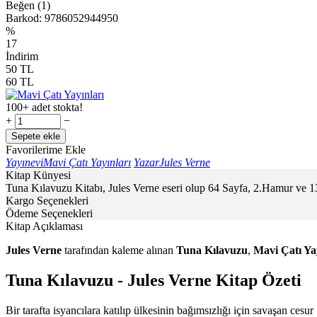
Beğen (1)
Barkod:
9786052944950
%
17
İndirim
50
TL
60
TL
100+ adet stokta!
+
−
Sepete ekle
Favorilerime Ekle
Yayınevi
Mavi Çatı Yayınları
Yazar
Jules Verne
Kitap Künyesi
Tuna Kılavuzu Kitabı, Jules Verne eseri olup 64 Sayfa, 2.Hamur ve 1
Kargo Seçenekleri
Ödeme Seçenekleri
Kitap Açıklaması
Jules Verne
tarafından kaleme alınan
Tuna Kılavuzu
,
Mavi Çatı Ya
Tuna Kılavuzu - Jules Verne Kitap Özeti
Bir tarafta isyancılara katılıp ülkesinin bağımsızlığı için savaşan ce