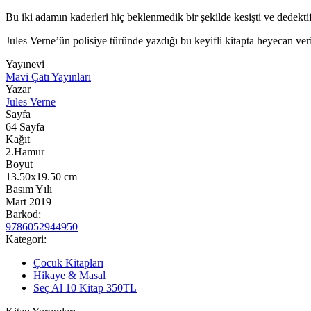
Bu iki adamın kaderleri hiç beklenmedik bir şekilde kesişti ve dedek
Jules Verne’ün polisiye türünde yazdığı bu keyifli kitapta heyecan v
Yayınevi
Mavi Çatı Yayınları
Yazar
Jules Verne
Sayfa
64
Sayfa
Kağıt
2.Hamur
Boyut
13.50x19.50
cm
Basım Yılı
Mart 2019
Barkod:
9786052944950
Kategori:
Çocuk Kitapları
Hikaye & Masal
Seç Al 10 Kitap 350TL