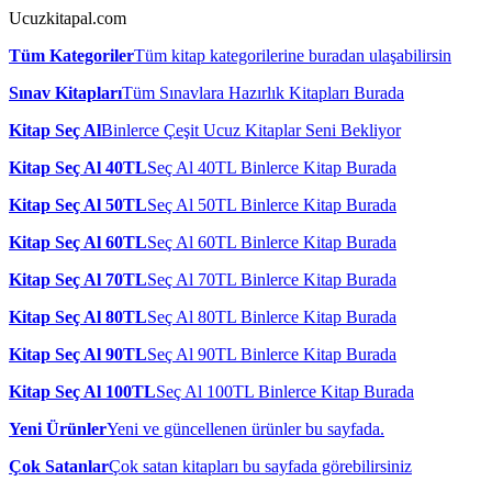
Ucuzkitapal.com
Tüm Kategoriler
Tüm kitap kategorilerine buradan ulaşabilirsin
Sınav Kitapları
Tüm Sınavlara Hazırlık Kitapları Burada
Kitap Seç Al
Binlerce Çeşit Ucuz Kitaplar Seni Bekliyor
Kitap Seç Al 40TL
Seç Al 40TL Binlerce Kitap Burada
Kitap Seç Al 50TL
Seç Al 50TL Binlerce Kitap Burada
Kitap Seç Al 60TL
Seç Al 60TL Binlerce Kitap Burada
Kitap Seç Al 70TL
Seç Al 70TL Binlerce Kitap Burada
Kitap Seç Al 80TL
Seç Al 80TL Binlerce Kitap Burada
Kitap Seç Al 90TL
Seç Al 90TL Binlerce Kitap Burada
Kitap Seç Al 100TL
Seç Al 100TL Binlerce Kitap Burada
Yeni Ürünler
Yeni ve güncellenen ürünler bu sayfada.
Çok Satanlar
Çok satan kitapları bu sayfada görebilirsiniz