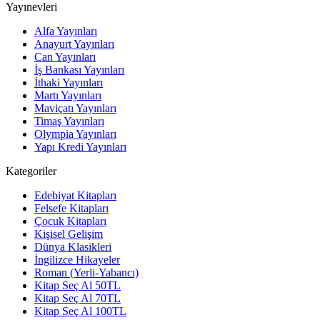
Yayınevleri
Alfa Yayınları
Anayurt Yayınları
Can Yayınları
İş Bankası Yayınları
İthaki Yayınları
Martı Yayınları
Maviçatı Yayınları
Timaş Yayınları
Olympia Yayınları
Yapı Kredi Yayınları
Kategoriler
Edebiyat Kitapları
Felsefe Kitapları
Çocuk Kitapları
Kişisel Gelişim
Dünya Klasikleri
İngilizce Hikayeler
Roman (Yerli-Yabancı)
Kitap Seç Al 50TL
Kitap Seç Al 70TL
Kitap Seç Al 100TL