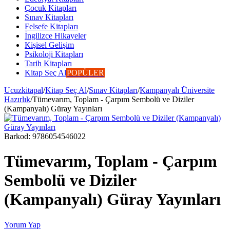
Çocuk Kitapları
Sınav Kitapları
Felsefe Kitapları
İngilizce Hikayeler
Kişisel Gelişim
Psikoloji Kitapları
Tarih Kitapları
Kitap Seç Al
POPÜLER
Ucuzkitapal
/
Kitap Seç Al
/
Sınav Kitapları
/
Kampanyalı Üniversite
Hazırlık
/
Tümevarım, Toplam - Çarpım Sembolü ve Diziler
(Kampanyalı) Güray Yayınları
Barkod:
9786054546022
Tümevarım, Toplam - Çarpım
Sembolü ve Diziler
(Kampanyalı) Güray Yayınları
Yorum Yap