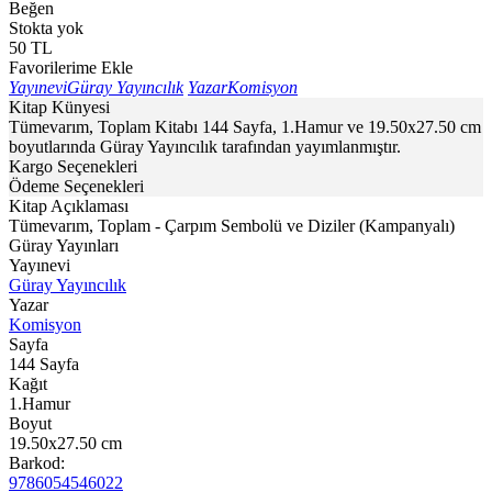
Beğen
Stokta yok
50
TL
Favorilerime Ekle
Yayınevi
Güray Yayıncılık
Yazar
Komisyon
Kitap Künyesi
Tümevarım, Toplam Kitabı 144 Sayfa, 1.Hamur ve 19.50x27.50 cm
boyutlarında Güray Yayıncılık tarafından yayımlanmıştır.
Kargo Seçenekleri
Ödeme Seçenekleri
Kitap Açıklaması
Tümevarım, Toplam - Çarpım Sembolü ve Diziler (Kampanyalı)
Güray Yayınları
Yayınevi
Güray Yayıncılık
Yazar
Komisyon
Sayfa
144
Sayfa
Kağıt
1.Hamur
Boyut
19.50x27.50
cm
Barkod:
9786054546022