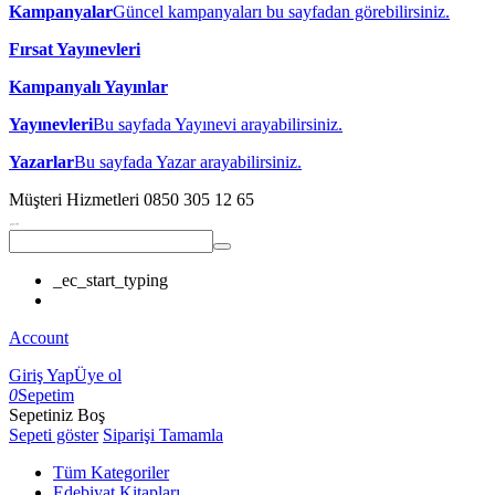
Kampanyalar
Güncel kampanyaları bu sayfadan görebilirsiniz.
Fırsat Yayınevleri
Kampanyalı Yayınlar
Yayınevleri
Bu sayfada Yayınevi arayabilirsiniz.
Yazarlar
Bu sayfada Yazar arayabilirsiniz.
Müşteri Hizmetleri
0850 305 12 65
_ec_start_typing
Account
Giriş Yap
Üye ol
0
Sepetim
Sepetiniz Boş
Sepeti göster
Siparişi Tamamla
Tüm Kategoriler
Edebiyat Kitapları