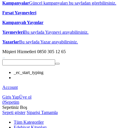
Kampanyalar
Güncel kampanyaları bu sayfadan görebilirsiniz.
Fırsat Yayınevleri
Kampanyalı Yayınlar
Yayınevleri
Bu sayfada Yayınevi arayabilirsiniz.
Yazarlar
Bu sayfada Yazar arayabilirsiniz.
Müşteri Hizmetleri
0850 305 12 65
_ec_start_typing
Account
Giriş Yap
Üye ol
0
Sepetim
Sepetiniz Boş
Sepeti göster
Siparişi Tamamla
Tüm Kategoriler
Edebiyat Kitapları