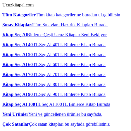
Ucuzkitapal.com
Tüm Kategoriler
Tüm kitap kategorilerine buradan ulaşabilirsin
Sınav Kitapları
Tüm Sınavlara Hazırlık Kitapları Burada
Kitap Seç Al
Binlerce Çeşit Ucuz Kitaplar Seni Bekliyor
Kitap Seç Al 40TL
Seç Al 40TL Binlerce Kitap Burada
Kitap Seç Al 50TL
Seç Al 50TL Binlerce Kitap Burada
Kitap Seç Al 60TL
Seç Al 60TL Binlerce Kitap Burada
Kitap Seç Al 70TL
Seç Al 70TL Binlerce Kitap Burada
Kitap Seç Al 80TL
Seç Al 80TL Binlerce Kitap Burada
Kitap Seç Al 90TL
Seç Al 90TL Binlerce Kitap Burada
Kitap Seç Al 100TL
Seç Al 100TL Binlerce Kitap Burada
Yeni Ürünler
Yeni ve güncellenen ürünler bu sayfada.
Çok Satanlar
Çok satan kitapları bu sayfada görebilirsiniz