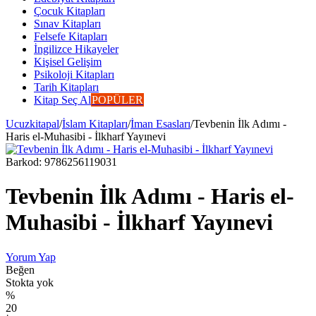
Çocuk Kitapları
Sınav Kitapları
Felsefe Kitapları
İngilizce Hikayeler
Kişisel Gelişim
Psikoloji Kitapları
Tarih Kitapları
Kitap Seç Al
POPÜLER
Ucuzkitapal
/
İslam Kitapları
/
İman Esasları
/
Tevbenin İlk Adımı -
Haris el-Muhasibi - İlkharf Yayınevi
Barkod:
9786256119031
Tevbenin İlk Adımı - Haris el-
Muhasibi - İlkharf Yayınevi
Yorum Yap
Beğen
Stokta yok
%
20