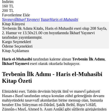
İndirim
160
TL
200
TL
Favorilerime Ekle
Yayınevi
İlkharf Yayınevi
Yazar
Haris el-Muhasibi
Kitap Künyesi
Tevbenin İlk Adımı Kitabı, Haris el-Muhasibi eseri olup 208 Sayfa,
2. Hamur ve 13.50x21.00 cm boyutlarında İlkharf Yayınevi
tarafından yayımlanmıştır.
Kargo Seçenekleri
Ödeme Seçenekleri
Kitap Açıklaması
Haris el-Muhasibi
tarafından kaleme alınan
Tevbenin İlk Adımı
,
İlkharf Yayınevi
eseri olarak okurlarla buluşuyor.
Tevbenin İlk Adımı - Haris el-Muhasibi
Kitap Özeti
Elinizdeki eser, Tabiin devrinin büyük ilmî ve manevî şahsiyeti
Hasan-ı Basrî tarafından ortaya konulan zühd geleneğinin devamı
mahiyetindeki tasavvufî akımlardan birine mensup olan, bununla
beraber Ebu Süleyman ed-Dârânî, Şakîk Belhî, Bişru’l-Hâfî,
Zünnûn-ı Mısrî, Ahmed b. Asım Antâkî gibi sûfilerin görüşlerinden