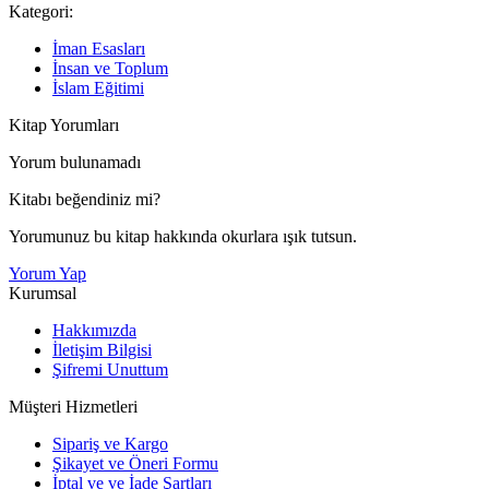
Kategori:
İman Esasları
İnsan ve Toplum
İslam Eğitimi
Kitap Yorumları
Yorum bulunamadı
Kitabı beğendiniz mi?
Yorumunuz bu kitap hakkında okurlara ışık tutsun.
Yorum Yap
Kurumsal
Hakkımızda
İletişim Bilgisi
Şifremi Unuttum
Müşteri Hizmetleri
Sipariş ve Kargo
Şikayet ve Öneri Formu
İptal ve ve İade Şartları