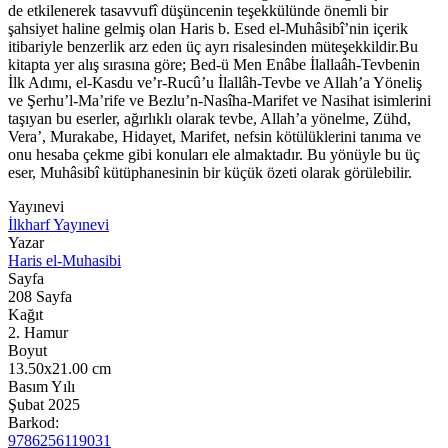
de etkilenerek tasavvufî düşüncenin teşekkülünde önemli bir
şahsiyet haline gelmiş olan Haris b. Esed el-Muhâsibî’nin içerik
itibariyle benzerlik arz eden üç ayrı risalesinden müteşekkildir.Bu
kitapta yer alış sırasına göre; Bed-ü Men Enâbe İlallaâh-Tevbenin
İlk Adımı, el-Kasdu ve’r-Rucû’u İlallâh-Tevbe ve Allah’a Yöneliş
ve Şerhu’l-Ma’rife ve Bezlu’n-Nasîha-Marifet ve Nasihat isimlerini
taşıyan bu eserler, ağırlıklı olarak tevbe, Allah’a yönelme, Zühd,
Vera’, Murakabe, Hidayet, Marifet, nefsin kötülüklerini tanıma ve
onu hesaba çekme gibi konuları ele almaktadır. Bu yönüyle bu üç
eser, Muhâsibî kütüphanesinin bir küçük özeti olarak görülebilir.
Yayınevi
İlkharf Yayınevi
Yazar
Haris el-Muhasibi
Sayfa
208
Sayfa
Kağıt
2. Hamur
Boyut
13.50x21.00
cm
Basım Yılı
Şubat 2025
Barkod:
9786256119031