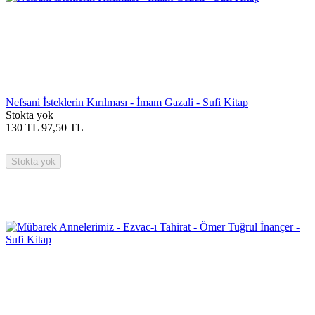
Nefsani İsteklerin Kırılması - İmam Gazali - Sufi Kitap
Stokta yok
130
TL
97,50
TL
Stokta yok