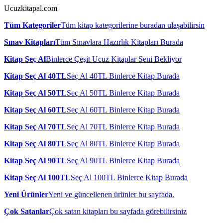
Ucuzkitapal.com
Tüm Kategoriler
Tüm kitap kategorilerine buradan ulaşabilirsin
Sınav Kitapları
Tüm Sınavlara Hazırlık Kitapları Burada
Kitap Seç Al
Binlerce Çeşit Ucuz Kitaplar Seni Bekliyor
Kitap Seç Al 40TL
Seç Al 40TL Binlerce Kitap Burada
Kitap Seç Al 50TL
Seç Al 50TL Binlerce Kitap Burada
Kitap Seç Al 60TL
Seç Al 60TL Binlerce Kitap Burada
Kitap Seç Al 70TL
Seç Al 70TL Binlerce Kitap Burada
Kitap Seç Al 80TL
Seç Al 80TL Binlerce Kitap Burada
Kitap Seç Al 90TL
Seç Al 90TL Binlerce Kitap Burada
Kitap Seç Al 100TL
Seç Al 100TL Binlerce Kitap Burada
Yeni Ürünler
Yeni ve güncellenen ürünler bu sayfada.
Çok Satanlar
Çok satan kitapları bu sayfada görebilirsiniz