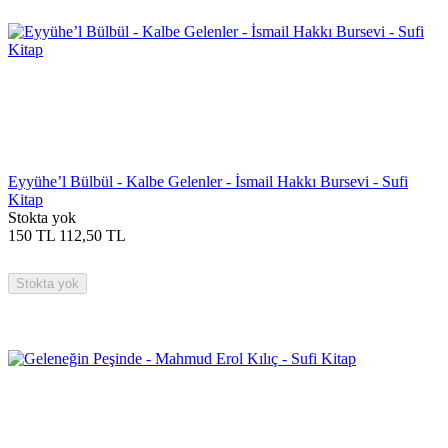
Eyyühe’l Bülbül - Kalbe Gelenler - İsmail Hakkı Bursevi - Sufi
Kitap
Stokta yok
150
TL
112,50
TL
Stokta yok