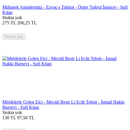
Mübarek Annelerimiz - Ezvac-ı Tahirat - Ömer Tuğrul İnançer - Sufi
Kitap
Stokta yok
275
TL
206,25
TL
Stokta yok
Müjdelerle Gelen Elçi - Meciül Beşir Li Eclit Tebşir - İsmail Hakkı
Bursevi - Sufi Kitap
Stokta yok
130
TL
97,50
TL