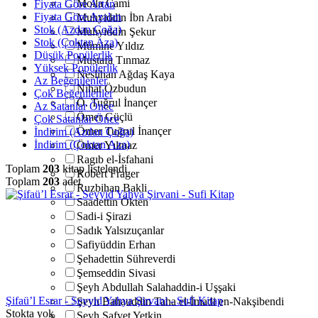
Molla Cami
Fiyata Göre Artan
Fiyata Göre Azalan
Muhyiddin İbn Arabi
Stok (Azdan Çoğa)
Muhyiddin Şekur
Stok (Çoktan Aza)
Mümine Yıldız
Düşük Popülerlik
Mustafa Tınmaz
Yüksek Popülerlik
Neslihan Ağdaş Kaya
Az Beğenilenler
Nihat Özbudun
Çok Beğenilenler
Ö. Tuğrul İnançer
Az Satanlar Önce
Ömer Güçlü
Çok Satanlar Önce
Ömer Tuğrul İnançer
İndirim (Azdan Çoğa)
İndirim (Çoktan Aza)
Ömer Yılmaz
Ragıb el-İsfahani
Toplam
203
kitap listelendi
Robert Frager
Toplam
203
adet
Ruzbihan Bakli
Saadettin Ökten
Sadi-i Şirazi
Sadık Yalsızuçanlar
Safiyüddin Erhan
Şehadettin Sühreverdi
Şemseddin Sivasi
Şeyh Abdullah Salahaddin-i Uşşaki
Şifaü’l Esrar - Seyyid Yahya Şirvani - Sufi Kitap
Şeyh Bahauddin Taha el-İmadi en-Nakşibendi
Stokta yok
Şeyh Safvet Yetkin