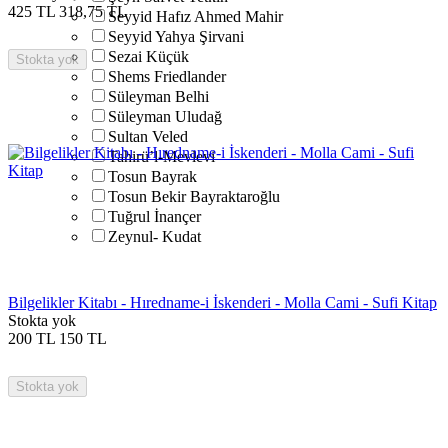
425
TL
318,75
TL
Seyyid Hafız Ahmed Mahir
Seyyid Yahya Şirvani
Sezai Küçük
Stokta yok
Shems Friedlander
Süleyman Belhi
Süleyman Uludağ
Sultan Veled
Tahirü’l-Mevlevi
Tosun Bayrak
Tosun Bekir Bayraktaroğlu
Tuğrul İnançer
Zeynul- Kudat
Bilgelikler Kitabı - Hıredname-i İskenderi - Molla Cami - Sufi Kitap
Stokta yok
200
TL
150
TL
Stokta yok