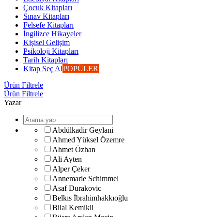
Çocuk Kitapları
Sınav Kitapları
Felsefe Kitapları
İngilizce Hikayeler
Kişisel Gelişim
Psikoloji Kitapları
Tarih Kitapları
Kitap Seç Al
POPÜLER
Ürün Filtrele
Ürün Filtrele
Yazar
Abdülkadir Geylani
Ahmed Yüksel Özemre
Ahmet Özhan
Ali Ayten
Alper Çeker
Annemarie Schimmel
Asaf Durakovic
Belkıs İbrahimhakkıoğlu
Bilal Kemikli