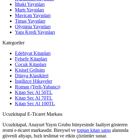
İthaki Yayınları
Martı Yayınları
Maviçatı Yayınları
Timaş Yayınları
Olympia Yayınları
Yapı Kredi Yayınları
Kategoriler
Edebiyat Kitapları
Felsefe Kitapları
Çocuk Kitapları
Kişisel Gelişim
Dünya Klasikleri
İngilizce Hikayeler
Roman (Yerli-Yabancı)
Kitap Seç Al 50TL
Kitap Seç Al 70TL
Kitap Seç Al 100TL
Ucuzkitapal E-Ticaret Markası
Ucuzkitapal, Anayurt Yayın Grubu bünyesinde faaliyet gösteren
resmi e-ticaret markasıdır. Bireysel ve
toptan kitap satışı
alanında
güvenli altyapı, hızlı teslimat ve etkin çözümler sunar.