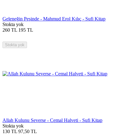
Geleneğin Peşinde - Mahmud Erol Kılıç - Sufi Kitap
Stokta yok
260
TL
195
TL
Stokta yok
Allah Kulunu Severse - Cemal Halveti - Sufi Kitap
Stokta yok
130
TL
97,50
TL