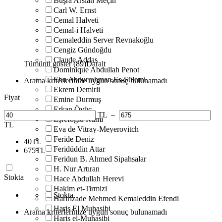
Büşra Arslan Meçin
Carl W. Ernst
Cemal Halveti
Cemal-i Halveti
Cemaleddin Server Revnakoğlu
Cengiz Gündoğdu
Claude Addas
Tümünü göster (89)
Daralt
Dominique Abdullah Penot
Ebu Abdurrahman Es-Sülemi
Arama kriterlerinize uygun sonuç bulunamadı
Ekrem Demirli
Fiyat
Emine Durmuş
Erkan Övüç
TL
–
Eşrefoğlu Rumi
TL
Eva de Vitray-Meyerovitch
Feride Deniz
40
TL
Feridüddin Attar
675
TL
Feridun B. Ahmed Sipahsalar
H. Nur Artıran
Stokta
Hace Abdullah Herevi
Hakim et-Tirmizi
Stokta
Haririzade Mehmed Kemaleddin Efendi
Haris El Muhasibi
Arama kriterlerinize uygun sonuç bulunamadı
Haris el-Muhasibi