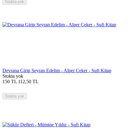
Stokta yok
Devrana Girip Seyran Edelim - Alper Çeker - Sufi Kitap
Stokta yok
150
TL
112,50
TL
Stokta yok