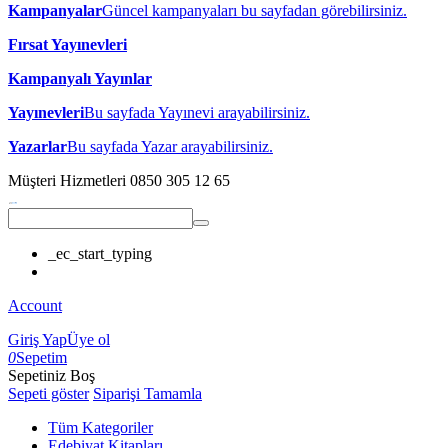
Kampanyalar
Güncel kampanyaları bu sayfadan görebilirsiniz.
Fırsat Yayınevleri
Kampanyalı Yayınlar
Yayınevleri
Bu sayfada Yayınevi arayabilirsiniz.
Yazarlar
Bu sayfada Yazar arayabilirsiniz.
Müşteri Hizmetleri
0850 305 12 65
_ec_start_typing
Account
Giriş Yap
Üye ol
0
Sepetim
Sepetiniz Boş
Sepeti göster
Siparişi Tamamla
Tüm Kategoriler
Edebiyat Kitapları