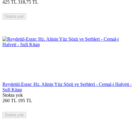
425
TL
318,75
TL
Stokta yok
Reydetül-Esrar: Hz. Alinin Yüz Sözü ve Şerhleri - Cemal-i Halveti -
Sufi Kitap
Stokta yok
260
TL
195
TL
Stokta yok