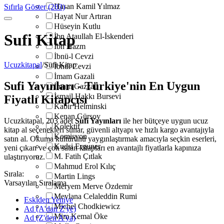
Hasan Kamil Yılmaz
Sıfırla
Göster (203)
Hayat Nur Artıran
Hüseyin Kutlu
Sufi Kitap
İbn Ataullah El-İskenderi
İbn Hazm
İbnü-l Cevzi
Ucuzkitapal
/
Sufi Kitap
İbnül Cevzi
İmam Gazali
Sufi Yayınları - Türkiye'nin En Uygun
İmam Gazzali
İsmail Hakkı Bursevi
Fiyatlı Kitapçısı
Kabir Helminski
Kenan Gürsoy
Ucuzkitapal, 203 adet
Sufi Yayınları
ile her bütçeye uygun ucuz
Kolektif
kitap al seçenekleri sunar, güvenli altyapı ve hızlı kargo avantajıyla
Komisyon
satın al. Okuma kültürünü yaygınlaştırmak amacıyla seçkin eserleri,
Kudsi Erguner
yeni çıkan ve çok satan kitapları en avantajlı fiyatlarla kapınıza
M. Fatih Çıtlak
ulaştırıyoruz.
Mahmud Erol Kılıç
Sırala:
Martin Lings
Varsayılan Sıralama
Meryem Merve Özdemir
Mevlana Celaleddin Rumi
Eskiden Yeniye
Michel Chodkiewicz
Ad (A'dan Z'ye)
Mim Kemal Öke
Ad (Z'den A'ya)