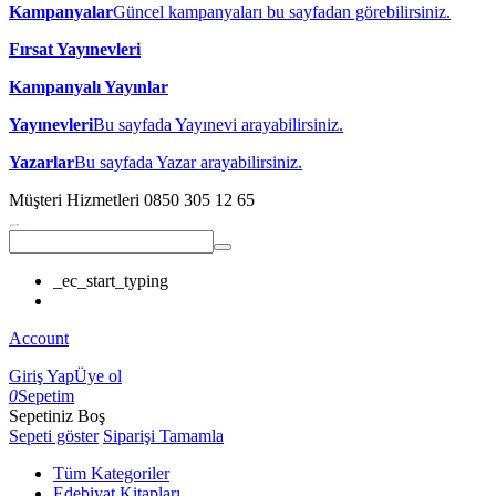
Kampanyalar
Güncel kampanyaları bu sayfadan görebilirsiniz.
Fırsat Yayınevleri
Kampanyalı Yayınlar
Yayınevleri
Bu sayfada Yayınevi arayabilirsiniz.
Yazarlar
Bu sayfada Yazar arayabilirsiniz.
Müşteri Hizmetleri
0850 305 12 65
_ec_start_typing
Account
Giriş Yap
Üye ol
0
Sepetim
Sepetiniz Boş
Sepeti göster
Siparişi Tamamla
Tüm Kategoriler
Edebiyat Kitapları