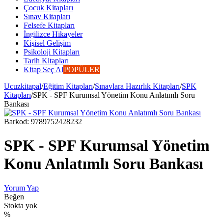
Çocuk Kitapları
Sınav Kitapları
Felsefe Kitapları
İngilizce Hikayeler
Kişisel Gelişim
Psikoloji Kitapları
Tarih Kitapları
Kitap Seç Al
POPÜLER
Ucuzkitapal
/
Eğitim Kitapları
/
Sınavlara Hazırlık Kitapları
/
SPK
Kitapları
/
SPK - SPF Kurumsal Yönetim Konu Anlatımlı Soru
Bankası
Barkod:
9789752428232
SPK - SPF Kurumsal Yönetim
Konu Anlatımlı Soru Bankası
Yorum Yap
Beğen
Stokta yok
%