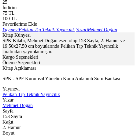
25
İndirim
75
TL
100
TL
Favorilerime Ekle
Yayınevi
Pelikan Tıp Teknik Yayıncılık
Yazar
Mehmet Doğan
Kitap Künyesi
SPK Kitabı, Mehmet Doğan eseri olup 153 Sayfa, 2. Hamur ve
19.50x27.50 cm boyutlarında Pelikan Tıp Teknik Yayıncılık
tarafından yayımlanmıştır.
Kargo Seçenekleri
Ödeme Seçenekleri
Kitap Açıklaması
SPK - SPF Kurumsal Yönetim Konu Anlatımlı Soru Bankası
Yayınevi
Pelikan Tıp Teknik Yayıncılık
Yazar
Mehmet Doğan
Sayfa
153
Sayfa
Kağıt
2. Hamur
Boyut