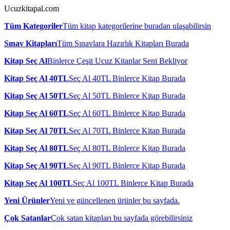
Ucuzkitapal.com
Tüm Kategoriler
Tüm kitap kategorilerine buradan ulaşabilirsin
Sınav Kitapları
Tüm Sınavlara Hazırlık Kitapları Burada
Kitap Seç Al
Binlerce Çeşit Ucuz Kitaplar Seni Bekliyor
Kitap Seç Al 40TL
Seç Al 40TL Binlerce Kitap Burada
Kitap Seç Al 50TL
Seç Al 50TL Binlerce Kitap Burada
Kitap Seç Al 60TL
Seç Al 60TL Binlerce Kitap Burada
Kitap Seç Al 70TL
Seç Al 70TL Binlerce Kitap Burada
Kitap Seç Al 80TL
Seç Al 80TL Binlerce Kitap Burada
Kitap Seç Al 90TL
Seç Al 90TL Binlerce Kitap Burada
Kitap Seç Al 100TL
Seç Al 100TL Binlerce Kitap Burada
Yeni Ürünler
Yeni ve güncellenen ürünler bu sayfada.
Çok Satanlar
Çok satan kitapları bu sayfada görebilirsiniz