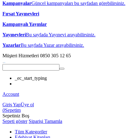
Kampanyalar
Güncel kampanyaları bu sayfadan görebilirsiniz.
Fırsat Yayınevleri
Kampanyalı Yayınlar
Yayınevleri
Bu sayfada Yayınevi arayabilirsiniz.
Yazarlar
Bu sayfada Yazar arayabilirsiniz.
Müşteri Hizmetleri
0850 305 12 65
_ec_start_typing
Account
Giriş Yap
Üye ol
0
Sepetim
Sepetiniz Boş
Sepeti göster
Siparişi Tamamla
Tüm Kategoriler
Edebiyat Kitapları