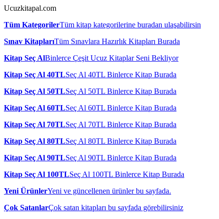
Ucuzkitapal.com
Tüm Kategoriler
Tüm kitap kategorilerine buradan ulaşabilirsin
Sınav Kitapları
Tüm Sınavlara Hazırlık Kitapları Burada
Kitap Seç Al
Binlerce Çeşit Ucuz Kitaplar Seni Bekliyor
Kitap Seç Al 40TL
Seç Al 40TL Binlerce Kitap Burada
Kitap Seç Al 50TL
Seç Al 50TL Binlerce Kitap Burada
Kitap Seç Al 60TL
Seç Al 60TL Binlerce Kitap Burada
Kitap Seç Al 70TL
Seç Al 70TL Binlerce Kitap Burada
Kitap Seç Al 80TL
Seç Al 80TL Binlerce Kitap Burada
Kitap Seç Al 90TL
Seç Al 90TL Binlerce Kitap Burada
Kitap Seç Al 100TL
Seç Al 100TL Binlerce Kitap Burada
Yeni Ürünler
Yeni ve güncellenen ürünler bu sayfada.
Çok Satanlar
Çok satan kitapları bu sayfada görebilirsiniz