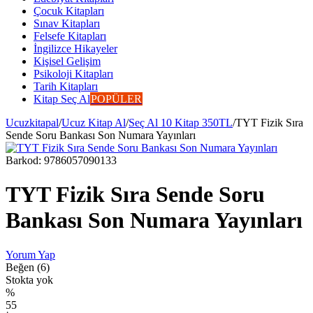
Çocuk Kitapları
Sınav Kitapları
Felsefe Kitapları
İngilizce Hikayeler
Kişisel Gelişim
Psikoloji Kitapları
Tarih Kitapları
Kitap Seç Al
POPÜLER
Ucuzkitapal
/
Ucuz Kitap Al
/
Seç Al 10 Kitap 350TL
/
TYT Fizik Sıra
Sende Soru Bankası Son Numara Yayınları
Barkod:
9786057090133
TYT Fizik Sıra Sende Soru
Bankası Son Numara Yayınları
Yorum Yap
Beğen (6)
Stokta yok
%
55