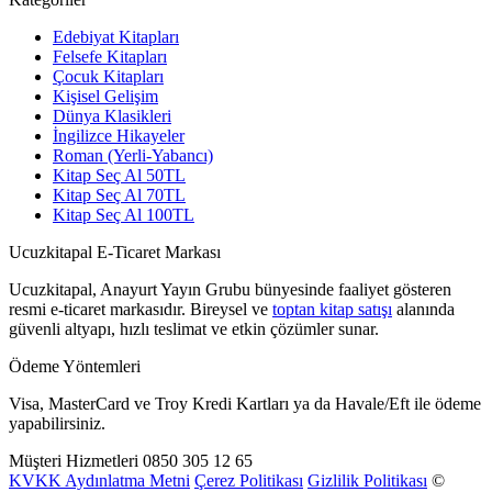
Edebiyat Kitapları
Felsefe Kitapları
Çocuk Kitapları
Kişisel Gelişim
Dünya Klasikleri
İngilizce Hikayeler
Roman (Yerli-Yabancı)
Kitap Seç Al 50TL
Kitap Seç Al 70TL
Kitap Seç Al 100TL
Ucuzkitapal E-Ticaret Markası
Ucuzkitapal, Anayurt Yayın Grubu bünyesinde faaliyet gösteren
resmi e-ticaret markasıdır. Bireysel ve
toptan kitap satışı
alanında
güvenli altyapı, hızlı teslimat ve etkin çözümler sunar.
Ödeme Yöntemleri
Visa, MasterCard ve Troy Kredi Kartları ya da Havale/Eft ile ödeme
yapabilirsiniz.
Müşteri Hizmetleri
0850 305 12 65
KVKK Aydınlatma Metni
Çerez Politikası
Gizlilik Politikası
©