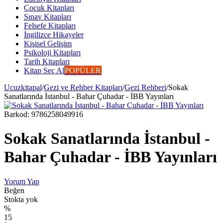
Çocuk Kitapları
Sınav Kitapları
Felsefe Kitapları
İngilizce Hikayeler
Kişisel Gelişim
Psikoloji Kitapları
Tarih Kitapları
Kitap Seç Al
POPÜLER
Ucuzkitapal
/
Gezi ve Rehber Kitapları
/
Gezi Rehberi
/
Sokak
Sanatlarında İstanbul - Bahar Çuhadar - İBB Yayınları
Barkod:
9786258049916
Sokak Sanatlarında İstanbul -
Bahar Çuhadar - İBB Yayınları
Yorum Yap
Beğen
Stokta yok
%
15