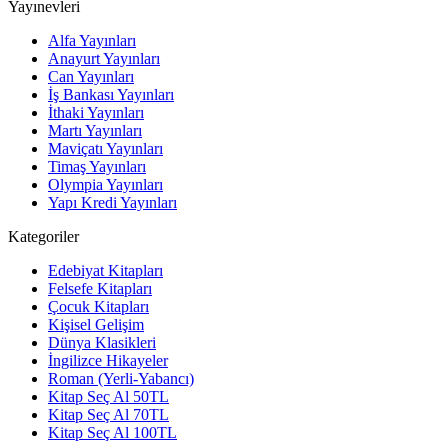
Yayınevleri
Alfa Yayınları
Anayurt Yayınları
Can Yayınları
İş Bankası Yayınları
İthaki Yayınları
Martı Yayınları
Maviçatı Yayınları
Timaş Yayınları
Olympia Yayınları
Yapı Kredi Yayınları
Kategoriler
Edebiyat Kitapları
Felsefe Kitapları
Çocuk Kitapları
Kişisel Gelişim
Dünya Klasikleri
İngilizce Hikayeler
Roman (Yerli-Yabancı)
Kitap Seç Al 50TL
Kitap Seç Al 70TL
Kitap Seç Al 100TL