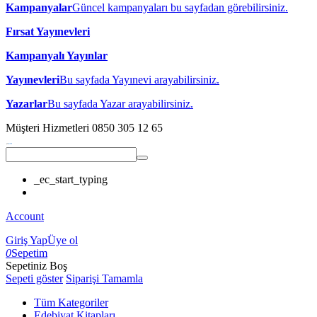
Kampanyalar
Güncel kampanyaları bu sayfadan görebilirsiniz.
Fırsat Yayınevleri
Kampanyalı Yayınlar
Yayınevleri
Bu sayfada Yayınevi arayabilirsiniz.
Yazarlar
Bu sayfada Yazar arayabilirsiniz.
Müşteri Hizmetleri
0850 305 12 65
_ec_start_typing
Account
Giriş Yap
Üye ol
0
Sepetim
Sepetiniz Boş
Sepeti göster
Siparişi Tamamla
Tüm Kategoriler
Edebiyat Kitapları