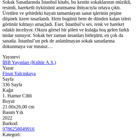
Sokak Sanatlarında İstanbul kitabı, bu kentin sokaklarının müzikli,
resimli, hareketli öyküsünü anımsama ihtiyacıyla ortaya çıktı.
Üretilen ve şehirdeki hayatı tamamlayan sanat işlerinin peşine
düşmek üzere tasarlandı. Hem bugünü hem de dünden kalan izleri
görünür kılmayı amaçladı. Eser, İstanbul’u ses, renk ve hareket
odaklı inceliyor. Okura görsel bir şölen ve kulağa hoş gelen farklı
tınılar sunuyor. Sokak her zaman insanları birleştirir, en çok da
sanatla. İstanbul’un pek de anlatılmayan sokak sanatlarına
dokunmaya var mısınız…
Yayınevi
İBB Yayınları (Kültür A.Ş.)
Yazar
Fisun Yalçınkaya
Sayfa
336
Sayfa
Kağıt
1. Hamur Ciltli
Boyut
21.00x26.00
cm
Basım Yılı
2022
Barkod:
9786258049916
Kategori: