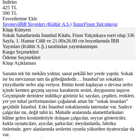
İndirim
425
TL
500
TL
Favorilerime Ekle
Yayınevi
İBB Yayınları (Kültür A.Ş.)
Yazar
Fisun Yalçınkaya
Kitap Künyesi
Sokak Sanatlarında İstanbul Kitabı, Fisun Yalçınkaya eseri olup 336
Sayfa, 1. Hamur Ciltli ve 21.00x26.00 cm boyutlarında İBB
Yayınları (Kültür A.Ş.) tarafından yayımlanmıştır.
Kargo Seçenekleri
Ödeme Seçenekleri
Kitap Açıklaması
Sanatın tek bir mekânı yoktur, sanat pekâlâ her yerde yapılır. Sokak
ise bu mevzunun tam da göbeğindedir… İstanbul’un sokakları
yüzyıllardır nefes alıp veriyor. Bütün kenti kaplayan o devasa nefes
içinde kentten geçmiş sayısız karakterin sesini, duygusunu taşıyor.
Geçmişinde derinlere inildikçe görürüz ki; sayıları, çeşitleri, renkleri,
yer yer tuhaf performansları çoğalarak artan bir “sokak insanları”
geçididir İstanbul. Eski İstanbul sokaklarında laternalar var. Sadece
çalgıcılar mı, değil tabii ki. Mahalle aralarında alametifarikaları
hâline gelen kostümleriyle dolaşan çalgıcılar, seyyar göstericiler,
kukla oynatıcıları, ayıcılar, şarkıcılar; meydanlarda, fabrika
önlerinde, grev alanlarında seslerini oyunla yükselten tiyatrocular da
var.