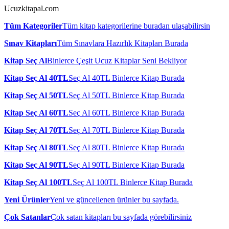
Ucuzkitapal.com
Tüm Kategoriler
Tüm kitap kategorilerine buradan ulaşabilirsin
Sınav Kitapları
Tüm Sınavlara Hazırlık Kitapları Burada
Kitap Seç Al
Binlerce Çeşit Ucuz Kitaplar Seni Bekliyor
Kitap Seç Al 40TL
Seç Al 40TL Binlerce Kitap Burada
Kitap Seç Al 50TL
Seç Al 50TL Binlerce Kitap Burada
Kitap Seç Al 60TL
Seç Al 60TL Binlerce Kitap Burada
Kitap Seç Al 70TL
Seç Al 70TL Binlerce Kitap Burada
Kitap Seç Al 80TL
Seç Al 80TL Binlerce Kitap Burada
Kitap Seç Al 90TL
Seç Al 90TL Binlerce Kitap Burada
Kitap Seç Al 100TL
Seç Al 100TL Binlerce Kitap Burada
Yeni Ürünler
Yeni ve güncellenen ürünler bu sayfada.
Çok Satanlar
Çok satan kitapları bu sayfada görebilirsiniz