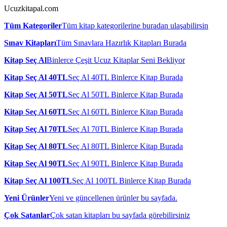
Ucuzkitapal.com
Tüm Kategoriler
Tüm kitap kategorilerine buradan ulaşabilirsin
Sınav Kitapları
Tüm Sınavlara Hazırlık Kitapları Burada
Kitap Seç Al
Binlerce Çeşit Ucuz Kitaplar Seni Bekliyor
Kitap Seç Al 40TL
Seç Al 40TL Binlerce Kitap Burada
Kitap Seç Al 50TL
Seç Al 50TL Binlerce Kitap Burada
Kitap Seç Al 60TL
Seç Al 60TL Binlerce Kitap Burada
Kitap Seç Al 70TL
Seç Al 70TL Binlerce Kitap Burada
Kitap Seç Al 80TL
Seç Al 80TL Binlerce Kitap Burada
Kitap Seç Al 90TL
Seç Al 90TL Binlerce Kitap Burada
Kitap Seç Al 100TL
Seç Al 100TL Binlerce Kitap Burada
Yeni Ürünler
Yeni ve güncellenen ürünler bu sayfada.
Çok Satanlar
Çok satan kitapları bu sayfada görebilirsiniz