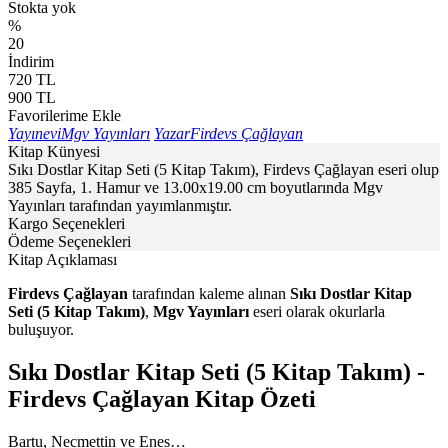
Stokta yok
%
20
İndirim
720
TL
900
TL
Favorilerime Ekle
Yayınevi
Mgv Yayınları
Yazar
Firdevs Çağlayan
Kitap Künyesi
Sıkı Dostlar Kitap Seti (5 Kitap Takım), Firdevs Çağlayan eseri olup
385 Sayfa, 1. Hamur ve 13.00x19.00 cm boyutlarında Mgv
Yayınları tarafından yayımlanmıştır.
Kargo Seçenekleri
Ödeme Seçenekleri
Kitap Açıklaması
Firdevs Çağlayan
tarafından kaleme alınan
Sıkı Dostlar Kitap
Seti (5 Kitap Takım)
,
Mgv Yayınları
eseri olarak okurlarla
buluşuyor.
Sıkı Dostlar Kitap Seti (5 Kitap Takım) -
Firdevs Çağlayan Kitap Özeti
Bartu, Necmettin ve Enes…