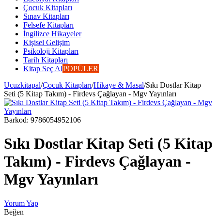
Çocuk Kitapları
Sınav Kitapları
Felsefe Kitapları
İngilizce Hikayeler
Kişisel Gelişim
Psikoloji Kitapları
Tarih Kitapları
Kitap Seç Al
POPÜLER
Ucuzkitapal
/
Çocuk Kitapları
/
Hikaye & Masal
/
Sıkı Dostlar Kitap
Seti (5 Kitap Takım) - Firdevs Çağlayan - Mgv Yayınları
Barkod:
9786054952106
Sıkı Dostlar Kitap Seti (5 Kitap
Takım) - Firdevs Çağlayan -
Mgv Yayınları
Yorum Yap
Beğen