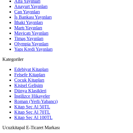
Alfa Yayınları
Anayurt Yayınları
Can Yayınları
İş Bankası Yayınları
İthaki Yayınları
Martı Yayınları
Maviçatı Yayınları
Timaş Yayınları
Olympia Yayınları
Yapı Kredi Yayınları
Kategoriler
Edebiyat Kitapları
Felsefe Kitapları
Çocuk Kitapları
Kişisel Gelişim
Dünya Klasikleri
İngilizce Hikayeler
Roman (Yerli-Yabancı)
Kitap Seç Al 50TL
Kitap Seç Al 70TL
Kitap Seç Al 100TL
Ucuzkitapal E-Ticaret Markası