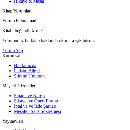
Hikaye & Masal
Kitap Yorumları
Yorum bulunamadı
Kitabı beğendiniz mi?
Yorumunuz bu kitap hakkında okurlara ışık tutsun.
Yorum Yap
Kurumsal
Hakkımızda
İletişim Bilgisi
Şifremi Unuttum
Müşteri Hizmetleri
Sipariş ve Kargo
Şikayet ve Öneri Formu
İptal ve ve İade Şartları
Mesafeli Satış Sözleşmesi
Yayınevleri