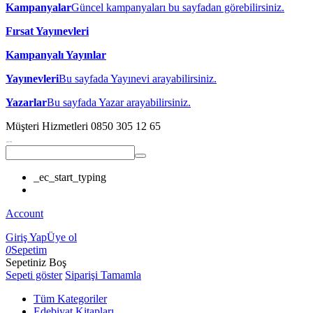
Kampanyalar
Güncel kampanyaları bu sayfadan görebilirsiniz.
Fırsat Yayınevleri
Kampanyalı Yayınlar
Yayınevleri
Bu sayfada Yayınevi arayabilirsiniz.
Yazarlar
Bu sayfada Yazar arayabilirsiniz.
Müşteri Hizmetleri
0850 305 12 65
_ec_start_typing
Account
Giriş Yap
Üye ol
0
Sepetim
Sepetiniz Boş
Sepeti göster
Siparişi Tamamla
Tüm Kategoriler
Edebiyat Kitapları