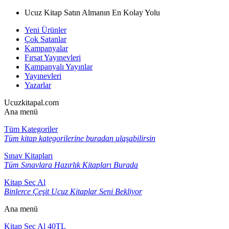
Ucuz Kitap Satın Almanın En Kolay Yolu
Yeni Ürünler
Çok Satanlar
Kampanyalar
Fırsat Yayınevleri
Kampanyalı Yayınlar
Yayınevleri
Yazarlar
Ucuzkitapal.com
Ana menü
Tüm Kategoriler
Tüm kitap kategorilerine buradan ulaşabilirsin
Sınav Kitapları
Tüm Sınavlara Hazırlık Kitapları Burada
Kitap Seç Al
Binlerce Çeşit Ucuz Kitaplar Seni Bekliyor
Ana menü
Kitap Seç Al 40TL