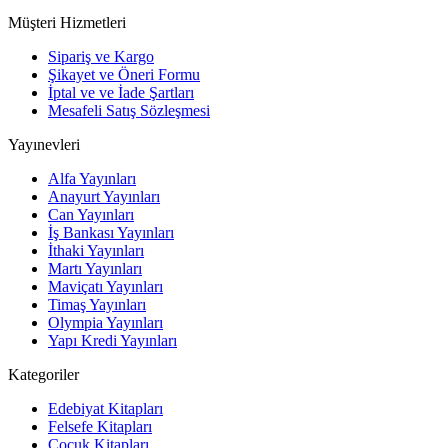
Müşteri Hizmetleri
Sipariş ve Kargo
Şikayet ve Öneri Formu
İptal ve ve İade Şartları
Mesafeli Satış Sözleşmesi
Yayınevleri
Alfa Yayınları
Anayurt Yayınları
Can Yayınları
İş Bankası Yayınları
İthaki Yayınları
Martı Yayınları
Maviçatı Yayınları
Timaş Yayınları
Olympia Yayınları
Yapı Kredi Yayınları
Kategoriler
Edebiyat Kitapları
Felsefe Kitapları
Çocuk Kitapları