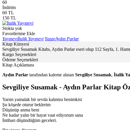
60
İndirim
60
TL
150
TL
Stokta yok
Favorilerime Ekle
Yayınevi
İtalik Yayınevi
Yazar
Aydın Parlar
Kitap Künyesi
Sevgiliye Susamak Kitabı, Aydın Parlar eseri olup 112 Sayfa, 1. Hamu
Kargo Seçenekleri
Ödeme Seçenekleri
Kitap Açıklaması
Aydın Parlar
tarafından kaleme alınan
Sevgiliye Susamak
,
İtalik Y
Sevgiliye Susamak - Aydın Parlar Kitap Öz
Yarım yamalak bir sevda kalıntısı benimkisi
Şu köşede oturur beklerim
Düşünüp anma beni
Ne kadar yalın bir hayat vaat ediyorum sana
İntiharı düşündüğüm geceleri.