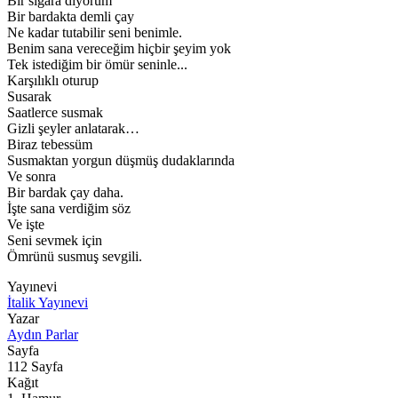
Bir sigara diyorum
Bir bardakta demli çay
Ne kadar tutabilir seni benimle.
Benim sana vereceğim hiçbir şeyim yok
Tek istediğim bir ömür seninle...
Karşılıklı oturup
Susarak
Saatlerce susmak
Gizli şeyler anlatarak…
Biraz tebessüm
Susmaktan yorgun düşmüş dudaklarında
Ve sonra
Bir bardak çay daha.
İşte sana verdiğim söz
Ve işte
Seni sevmek için
Ömrünü susmuş sevgili.
Yayınevi
İtalik Yayınevi
Yazar
Aydın Parlar
Sayfa
112
Sayfa
Kağıt