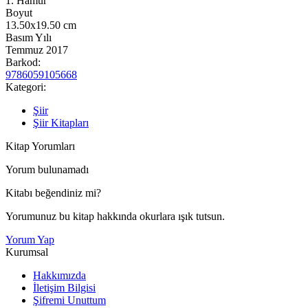
1. Hamur
Boyut
13.50x19.50
cm
Basım Yılı
Temmuz 2017
Barkod:
9786059105668
Kategori:
Şiir
Şiir Kitapları
Kitap Yorumları
Yorum bulunamadı
Kitabı beğendiniz mi?
Yorumunuz bu kitap hakkında okurlara ışık tutsun.
Yorum Yap
Kurumsal
Hakkımızda
İletişim Bilgisi
Şifremi Unuttum