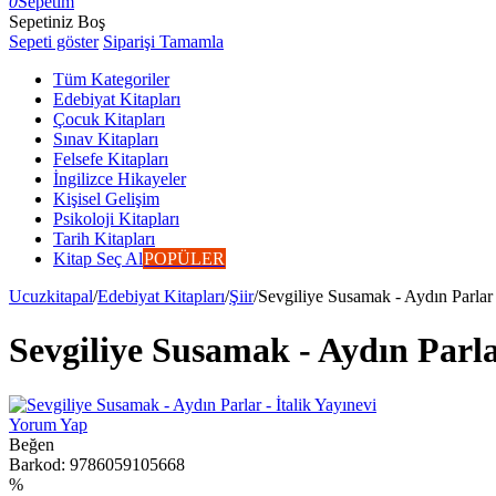
0
Sepetim
Sepetiniz Boş
Sepeti göster
Siparişi Tamamla
Tüm Kategoriler
Edebiyat Kitapları
Çocuk Kitapları
Sınav Kitapları
Felsefe Kitapları
İngilizce Hikayeler
Kişisel Gelişim
Psikoloji Kitapları
Tarih Kitapları
Kitap Seç Al
POPÜLER
Ucuzkitapal
/
Edebiyat Kitapları
/
Şiir
/
Sevgiliye Susamak - Aydın Parlar -
Sevgiliye Susamak - Aydın Parlar
Yorum Yap
Beğen
Barkod:
9786059105668
%