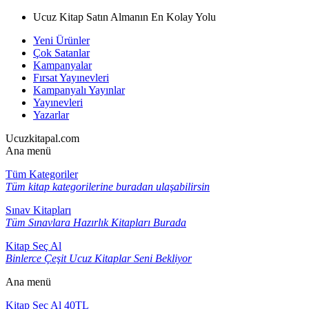
Ucuz Kitap Satın Almanın En Kolay Yolu
Yeni Ürünler
Çok Satanlar
Kampanyalar
Fırsat Yayınevleri
Kampanyalı Yayınlar
Yayınevleri
Yazarlar
Ucuzkitapal.com
Ana menü
Tüm Kategoriler
Tüm kitap kategorilerine buradan ulaşabilirsin
Sınav Kitapları
Tüm Sınavlara Hazırlık Kitapları Burada
Kitap Seç Al
Binlerce Çeşit Ucuz Kitaplar Seni Bekliyor
Ana menü
Kitap Seç Al 40TL