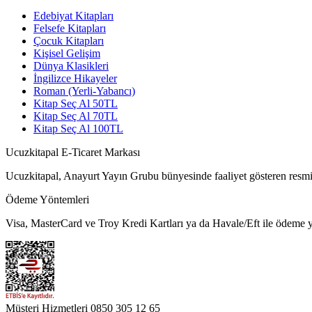
Edebiyat Kitapları
Felsefe Kitapları
Çocuk Kitapları
Kişisel Gelişim
Dünya Klasikleri
İngilizce Hikayeler
Roman (Yerli-Yabancı)
Kitap Seç Al 50TL
Kitap Seç Al 70TL
Kitap Seç Al 100TL
Ucuzkitapal E-Ticaret Markası
Ucuzkitapal, Anayurt Yayın Grubu bünyesinde faaliyet gösteren resmi 
Ödeme Yöntemleri
Visa, MasterCard ve Troy Kredi Kartları ya da Havale/Eft ile ödeme ya
Müşteri Hizmetleri
0850 305 12 65