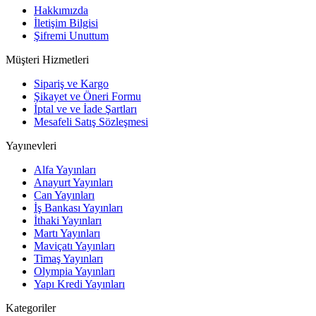
Hakkımızda
İletişim Bilgisi
Şifremi Unuttum
Müşteri Hizmetleri
Sipariş ve Kargo
Şikayet ve Öneri Formu
İptal ve ve İade Şartları
Mesafeli Satış Sözleşmesi
Yayınevleri
Alfa Yayınları
Anayurt Yayınları
Can Yayınları
İş Bankası Yayınları
İthaki Yayınları
Martı Yayınları
Maviçatı Yayınları
Timaş Yayınları
Olympia Yayınları
Yapı Kredi Yayınları
Kategoriler