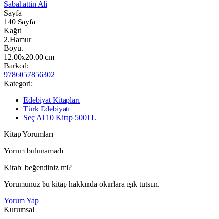
Sabahattin Ali
Sayfa
140
Sayfa
Kağıt
2.Hamur
Boyut
12.00x20.00
cm
Barkod:
9786057856302
Kategori:
Edebiyat Kitapları
Türk Edebiyatı
Seç Al 10 Kitap 500TL
Kitap Yorumları
Yorum bulunamadı
Kitabı beğendiniz mi?
Yorumunuz bu kitap hakkında okurlara ışık tutsun.
Yorum Yap
Kurumsal