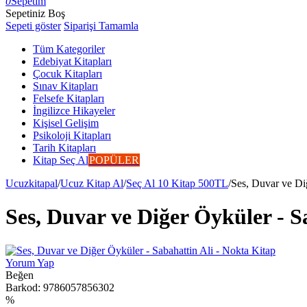
0
Sepetim
Sepetiniz Boş
Sepeti göster
Siparişi Tamamla
Tüm Kategoriler
Edebiyat Kitapları
Çocuk Kitapları
Sınav Kitapları
Felsefe Kitapları
İngilizce Hikayeler
Kişisel Gelişim
Psikoloji Kitapları
Tarih Kitapları
Kitap Seç Al
POPÜLER
Ucuzkitapal
/
Ucuz Kitap Al
/
Seç Al 10 Kitap 500TL
/
Ses, Duvar ve Diğ
Ses, Duvar ve Diğer Öyküler - S
Yorum Yap
Beğen
Barkod:
9786057856302
%