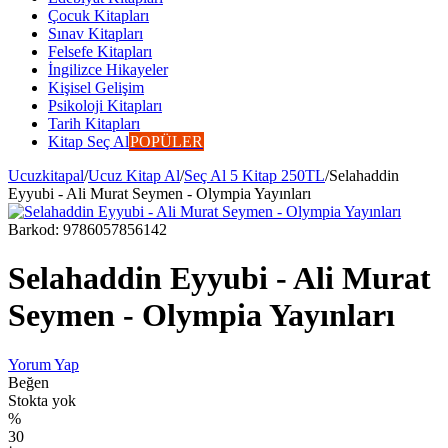
Çocuk Kitapları
Sınav Kitapları
Felsefe Kitapları
İngilizce Hikayeler
Kişisel Gelişim
Psikoloji Kitapları
Tarih Kitapları
Kitap Seç Al
POPÜLER
Ucuzkitapal
/
Ucuz Kitap Al
/
Seç Al 5 Kitap 250TL
/
Selahaddin
Eyyubi - Ali Murat Seymen - Olympia Yayınları
Barkod:
9786057856142
Selahaddin Eyyubi - Ali Murat
Seymen - Olympia Yayınları
Yorum Yap
Beğen
Stokta yok
%
30