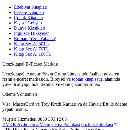
Edebiyat Kitapları
Felsefe Kitapları
Çocuk Kitapları
Kişisel Gelişim
Dünya Klasikleri
İngilizce Hikayeler
Roman (Yerli-Yabancı)
Kitap Seç Al 50TL
Kitap Seç Al 70TL
Kitap Seç Al 100TL
Ucuzkitapal E-Ticaret Markası
Ucuzkitapal, Anayurt Yayın Grubu bünyesinde faaliyet gösteren
resmi e-ticaret markasıdır. Bireysel ve
toptan kitap satışı
alanında
güvenli altyapı, hızlı teslimat ve etkin çözümler sunar.
Ödeme Yöntemleri
Visa, MasterCard ve Troy Kredi Kartları ya da Havale/Eft ile ödeme
yapabilirsiniz.
Müşteri Hizmetleri
0850 305 12 65
KVKK Aydınlatma Metni
Çerez Politikası
Gizlilik Politikası
©
2026 Ucuz Kitap Almanın En Kolay Yolu | Ucuzkitapal