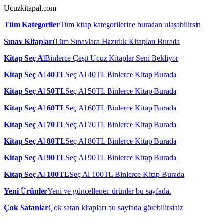
Ucuzkitapal.com
Tüm Kategoriler
Tüm kitap kategorilerine buradan ulaşabilirsin
Sınav Kitapları
Tüm Sınavlara Hazırlık Kitapları Burada
Kitap Seç Al
Binlerce Çeşit Ucuz Kitaplar Seni Bekliyor
Kitap Seç Al 40TL
Seç Al 40TL Binlerce Kitap Burada
Kitap Seç Al 50TL
Seç Al 50TL Binlerce Kitap Burada
Kitap Seç Al 60TL
Seç Al 60TL Binlerce Kitap Burada
Kitap Seç Al 70TL
Seç Al 70TL Binlerce Kitap Burada
Kitap Seç Al 80TL
Seç Al 80TL Binlerce Kitap Burada
Kitap Seç Al 90TL
Seç Al 90TL Binlerce Kitap Burada
Kitap Seç Al 100TL
Seç Al 100TL Binlerce Kitap Burada
Yeni Ürünler
Yeni ve güncellenen ürünler bu sayfada.
Çok Satanlar
Çok satan kitapları bu sayfada görebilirsiniz