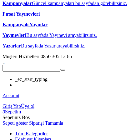
Kampanyalar
Güncel kampanyaları bu sayfadan görebilirsiniz.
Fırsat Yayınevleri
Kampanyalı Yayınlar
Yayınevleri
Bu sayfada Yayınevi arayabilirsiniz.
Yazarlar
Bu sayfada Yazar arayabilirsiniz.
Müşteri Hizmetleri
0850 305 12 65
_ec_start_typing
Account
Giriş Yap
Üye ol
0
Sepetim
Sepetiniz Boş
Sepeti göster
Siparişi Tamamla
Tüm Kategoriler
Edebiyat Kitapları