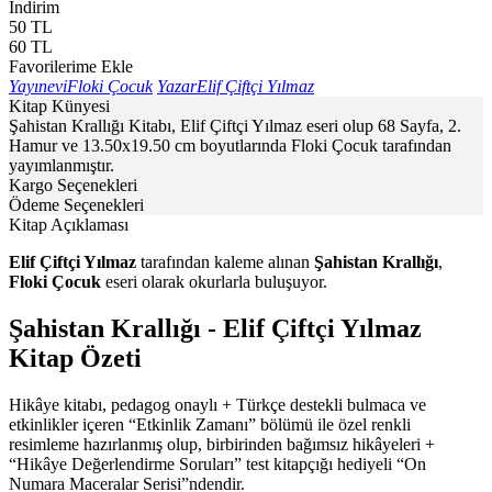
İndirim
50
TL
60
TL
Favorilerime Ekle
Yayınevi
Floki Çocuk
Yazar
Elif Çiftçi Yılmaz
Kitap Künyesi
Şahistan Krallığı Kitabı, Elif Çiftçi Yılmaz eseri olup 68 Sayfa, 2.
Hamur ve 13.50x19.50 cm boyutlarında Floki Çocuk tarafından
yayımlanmıştır.
Kargo Seçenekleri
Ödeme Seçenekleri
Kitap Açıklaması
Elif Çiftçi Yılmaz
tarafından kaleme alınan
Şahistan Krallığı
,
Floki Çocuk
eseri olarak okurlarla buluşuyor.
Şahistan Krallığı - Elif Çiftçi Yılmaz
Kitap Özeti
Hikâye kitabı, pedagog onaylı + Türkçe destekli bulmaca ve
etkinlikler içeren “Etkinlik Zamanı” bölümü ile özel renkli
resimleme hazırlanmış olup, birbirinden bağımsız hikâyeleri +
“Hikâye Değerlendirme Soruları” test kitapçığı hediyeli “On
Numara Maceralar Serisi”ndendir.