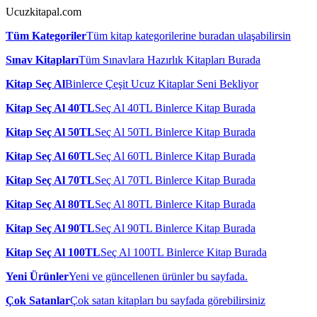
Ucuzkitapal.com
Tüm Kategoriler
Tüm kitap kategorilerine buradan ulaşabilirsin
Sınav Kitapları
Tüm Sınavlara Hazırlık Kitapları Burada
Kitap Seç Al
Binlerce Çeşit Ucuz Kitaplar Seni Bekliyor
Kitap Seç Al 40TL
Seç Al 40TL Binlerce Kitap Burada
Kitap Seç Al 50TL
Seç Al 50TL Binlerce Kitap Burada
Kitap Seç Al 60TL
Seç Al 60TL Binlerce Kitap Burada
Kitap Seç Al 70TL
Seç Al 70TL Binlerce Kitap Burada
Kitap Seç Al 80TL
Seç Al 80TL Binlerce Kitap Burada
Kitap Seç Al 90TL
Seç Al 90TL Binlerce Kitap Burada
Kitap Seç Al 100TL
Seç Al 100TL Binlerce Kitap Burada
Yeni Ürünler
Yeni ve güncellenen ürünler bu sayfada.
Çok Satanlar
Çok satan kitapları bu sayfada görebilirsiniz