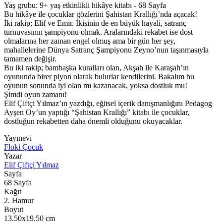
Yaş grubu: 9+ yaş etkinlikli hikâye kitabı - 68 Sayfa
Bu hikâye ile çocuklar gözlerini Şahistan Krallığı’nda açacak!
İki rakip; Elif ve Emir. İkisinin de en büyük hayali, satranç
turnuvasının şampiyonu olmak. Aralarındaki rekabet ise dost
olmalarına her zaman engel olmuş ama bir gün her şey,
mahallelerine Dünya Satranç Şampiyonu Zeyno’nun taşınmasıyla
tamamen değişir.
Bu iki rakip; bambaşka kuralları olan, Akşah ile Karaşah’ın
oyununda birer piyon olarak bulurlar kendilerini. Bakalım bu
oyunun sonunda iyi olan mı kazanacak, yoksa dostluk mu!
Şimdi oyun zamanı!
Elif Çiftçi Yılmaz’ın yazdığı, eğitsel içerik danışmanlığını Pedagog
Ayşen Oy’un yaptığı “Şahistan Krallığı” kitabı ile çocuklar,
dostluğun rekabetten daha önemli olduğunu okuyacaklar.
Yayınevi
Floki Çocuk
Yazar
Elif Çiftçi Yılmaz
Sayfa
68
Sayfa
Kağıt
2. Hamur
Boyut
13.50x19.50
cm