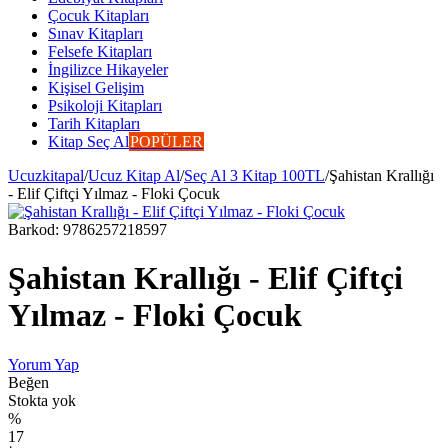
Çocuk Kitapları
Sınav Kitapları
Felsefe Kitapları
İngilizce Hikayeler
Kişisel Gelişim
Psikoloji Kitapları
Tarih Kitapları
Kitap Seç Al
POPÜLER
Ucuzkitapal
/
Ucuz Kitap Al
/
Seç Al 3 Kitap 100TL
/
Şahistan Krallığı
- Elif Çiftçi Yılmaz - Floki Çocuk
Barkod:
9786257218597
Şahistan Krallığı - Elif Çiftçi
Yılmaz - Floki Çocuk
Yorum Yap
Beğen
Stokta yok
%
17