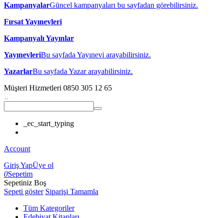
Kampanyalar
Güncel kampanyaları bu sayfadan görebilirsiniz.
Fırsat Yayınevleri
Kampanyalı Yayınlar
Yayınevleri
Bu sayfada Yayınevi arayabilirsiniz.
Yazarlar
Bu sayfada Yazar arayabilirsiniz.
Müşteri Hizmetleri
0850 305 12 65
_ec_start_typing
Account
Giriş Yap
Üye ol
0
Sepetim
Sepetiniz Boş
Sepeti göster
Siparişi Tamamla
Tüm Kategoriler
Edebiyat Kitapları