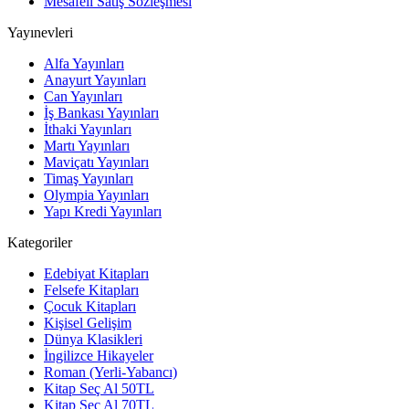
Mesafeli Satış Sözleşmesi
Yayınevleri
Alfa Yayınları
Anayurt Yayınları
Can Yayınları
İş Bankası Yayınları
İthaki Yayınları
Martı Yayınları
Maviçatı Yayınları
Timaş Yayınları
Olympia Yayınları
Yapı Kredi Yayınları
Kategoriler
Edebiyat Kitapları
Felsefe Kitapları
Çocuk Kitapları
Kişisel Gelişim
Dünya Klasikleri
İngilizce Hikayeler
Roman (Yerli-Yabancı)
Kitap Seç Al 50TL
Kitap Seç Al 70TL