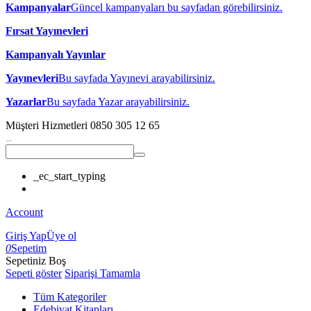
Kampanyalar
Güncel kampanyaları bu sayfadan görebilirsiniz.
Fırsat Yayınevleri
Kampanyalı Yayınlar
Yayınevleri
Bu sayfada Yayınevi arayabilirsiniz.
Yazarlar
Bu sayfada Yazar arayabilirsiniz.
Müşteri Hizmetleri
0850 305 12 65
_ec_start_typing
Account
Giriş Yap
Üye ol
0
Sepetim
Sepetiniz Boş
Sepeti göster
Siparişi Tamamla
Tüm Kategoriler
Edebiyat Kitapları