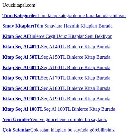
Ucuzkitapal.com
Tüm Kategoriler
Tüm kitap kategorilerine buradan ulaşabilirsin
Sınav Kitapları
Tüm Sınavlara Hazırlık Kitapları Burada
Kitap Seç Al
Binlerce Çeşit Ucuz Kitaplar Seni Bekliyor
Kitap Seç Al 40TL
Seç Al 40TL Binlerce Kitap Burada
Kitap Seç Al 50TL
Seç Al 50TL Binlerce Kitap Burada
Kitap Seç Al 60TL
Seç Al 60TL Binlerce Kitap Burada
Kitap Seç Al 70TL
Seç Al 70TL Binlerce Kitap Burada
Kitap Seç Al 80TL
Seç Al 80TL Binlerce Kitap Burada
Kitap Seç Al 90TL
Seç Al 90TL Binlerce Kitap Burada
Kitap Seç Al 100TL
Seç Al 100TL Binlerce Kitap Burada
Yeni Ürünler
Yeni ve güncellenen ürünler bu sayfada.
Çok Satanlar
Çok satan kitapları bu sayfada görebilirsiniz