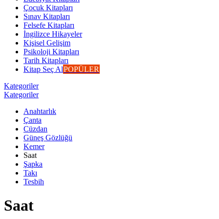
Çocuk Kitapları
Sınav Kitapları
Felsefe Kitapları
İngilizce Hikayeler
Kişisel Gelişim
Psikoloji Kitapları
Tarih Kitapları
Kitap Seç Al
POPÜLER
Kategoriler
Kategoriler
Anahtarlık
Çanta
Cüzdan
Güneş Gözlüğü
Kemer
Saat
Şapka
Takı
Tesbih
Saat