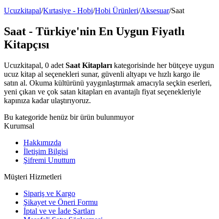
Ucuzkitapal
/
Kırtasiye - Hobi
/
Hobi Ürünleri
/
Aksesuar
/
Saat
Saat - Türkiye'nin En Uygun Fiyatlı
Kitapçısı
Ucuzkitapal, 0 adet
Saat Kitapları
kategorisinde her bütçeye uygun
ucuz kitap al seçenekleri sunar, güvenli altyapı ve hızlı kargo ile
satın al. Okuma kültürünü yaygınlaştırmak amacıyla seçkin eserleri,
yeni çıkan ve çok satan kitapları en avantajlı fiyat seçenekleriyle
kapınıza kadar ulaştırıyoruz.
Bu kategoride henüz bir ürün bulunmuyor
Kurumsal
Hakkımızda
İletişim Bilgisi
Şifremi Unuttum
Müşteri Hizmetleri
Sipariş ve Kargo
Şikayet ve Öneri Formu
İptal ve ve İade Şartları