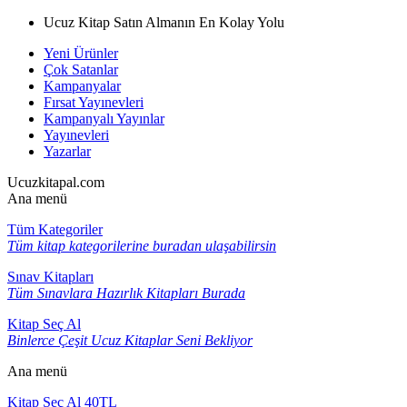
Ucuz Kitap Satın Almanın En Kolay Yolu
Yeni Ürünler
Çok Satanlar
Kampanyalar
Fırsat Yayınevleri
Kampanyalı Yayınlar
Yayınevleri
Yazarlar
Ucuzkitapal.com
Ana menü
Tüm Kategoriler
Tüm kitap kategorilerine buradan ulaşabilirsin
Sınav Kitapları
Tüm Sınavlara Hazırlık Kitapları Burada
Kitap Seç Al
Binlerce Çeşit Ucuz Kitaplar Seni Bekliyor
Ana menü
Kitap Seç Al 40TL