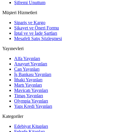
Şifremi Unuttum
Müşteri Hizmetleri
Sipariş ve Kargo
Şikayet ve Öneri Formu
İptal ve ve İade Şartları
Mesafeli Satış Sözleşmesi
Yayınevleri
Alfa Yayınları
Anayurt Yayınları
Can Yayınları
İş Bankası Yayınları
İthaki Yayınları
Martı Yayınları
Maviçatı Yayınları
Timaş Yayınları
Olympia Yayınları
Yapı Kredi Yayınları
Kategoriler
Edebiyat Kitapları
Felsefe Kitapları