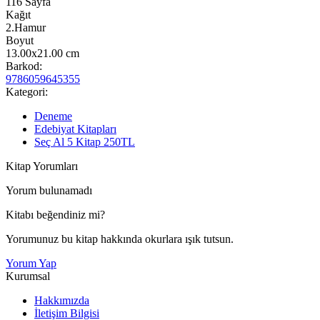
116
Sayfa
Kağıt
2.Hamur
Boyut
13.00x21.00
cm
Barkod:
9786059645355
Kategori:
Deneme
Edebiyat Kitapları
Seç Al 5 Kitap 250TL
Kitap Yorumları
Yorum bulunamadı
Kitabı beğendiniz mi?
Yorumunuz bu kitap hakkında okurlara ışık tutsun.
Yorum Yap
Kurumsal
Hakkımızda
İletişim Bilgisi