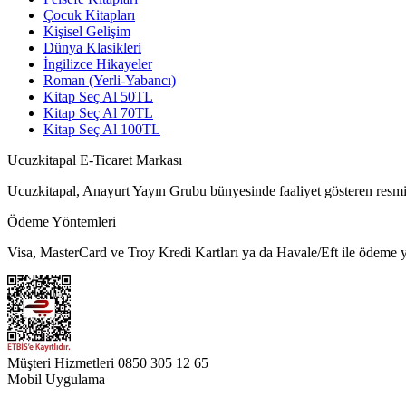
Çocuk Kitapları
Kişisel Gelişim
Dünya Klasikleri
İngilizce Hikayeler
Roman (Yerli-Yabancı)
Kitap Seç Al 50TL
Kitap Seç Al 70TL
Kitap Seç Al 100TL
Ucuzkitapal E-Ticaret Markası
Ucuzkitapal, Anayurt Yayın Grubu bünyesinde faaliyet gösteren resmi 
Ödeme Yöntemleri
Visa, MasterCard ve Troy Kredi Kartları ya da Havale/Eft ile ödeme ya
Müşteri Hizmetleri
0850 305 12 65
Mobil Uygulama