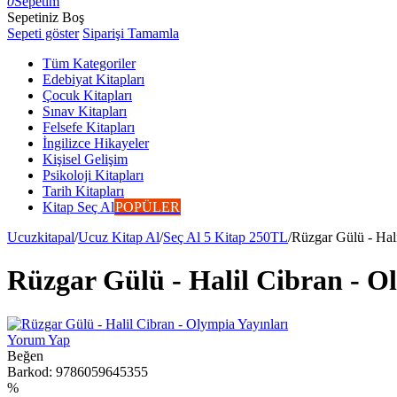
0
Sepetim
Sepetiniz Boş
Sepeti göster
Siparişi Tamamla
Tüm Kategoriler
Edebiyat Kitapları
Çocuk Kitapları
Sınav Kitapları
Felsefe Kitapları
İngilizce Hikayeler
Kişisel Gelişim
Psikoloji Kitapları
Tarih Kitapları
Kitap Seç Al
POPÜLER
Ucuzkitapal
/
Ucuz Kitap Al
/
Seç Al 5 Kitap 250TL
/
Rüzgar Gülü - Hali
Rüzgar Gülü - Halil Cibran - O
Yorum Yap
Beğen
Barkod:
9786059645355
%