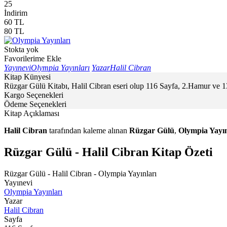
25
İndirim
60
TL
80
TL
Stokta yok
Favorilerime Ekle
Yayınevi
Olympia Yayınları
Yazar
Halil Cibran
Kitap Künyesi
Rüzgar Gülü Kitabı, Halil Cibran eseri olup 116 Sayfa, 2.Hamur ve 1
Kargo Seçenekleri
Ödeme Seçenekleri
Kitap Açıklaması
Halil Cibran
tarafından kaleme alınan
Rüzgar Gülü
,
Olympia Yayın
Rüzgar Gülü - Halil Cibran Kitap Özeti
Rüzgar Gülü - Halil Cibran - Olympia Yayınları
Yayınevi
Olympia Yayınları
Yazar
Halil Cibran
Sayfa