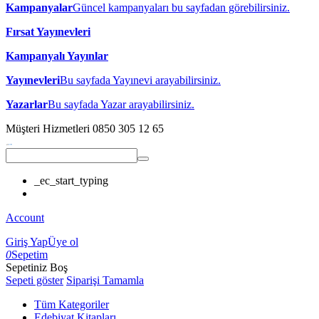
Kampanyalar
Güncel kampanyaları bu sayfadan görebilirsiniz.
Fırsat Yayınevleri
Kampanyalı Yayınlar
Yayınevleri
Bu sayfada Yayınevi arayabilirsiniz.
Yazarlar
Bu sayfada Yazar arayabilirsiniz.
Müşteri Hizmetleri
0850 305 12 65
_ec_start_typing
Account
Giriş Yap
Üye ol
0
Sepetim
Sepetiniz Boş
Sepeti göster
Siparişi Tamamla
Tüm Kategoriler
Edebiyat Kitapları