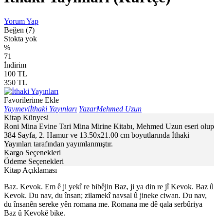
Yorum Yap
Beğen (7)
Stokta yok
%
71
İndirim
100
TL
350
TL
Favorilerime Ekle
Yayınevi
İthaki Yayınları
Yazar
Mehmed Uzun
Kitap Künyesi
Roni Mina Evine Tari Mina Mirine Kitabı, Mehmed Uzun eseri olup
384 Sayfa, 2. Hamur ve 13.50x21.00 cm boyutlarında İthaki
Yayınları tarafından yayımlanmıştır.
Kargo Seçenekleri
Ödeme Seçenekleri
Kitap Açıklaması
Baz. Kevok. Em ê ji yekî re bibêjin Baz, ji ya din re jî Kevok. Baz û
Kevok. Du nav, du însan; zilamekî navsal û jineke ciwan. Du nav,
du însanên sereke yên romana me. Romana me dê qala serbûriya
Baz û Kevokê bike.