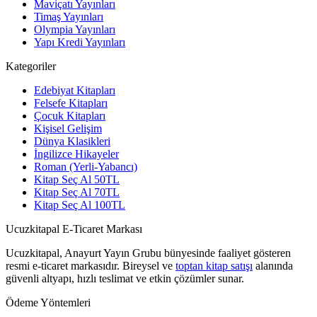
Maviçatı Yayınları
Timaş Yayınları
Olympia Yayınları
Yapı Kredi Yayınları
Kategoriler
Edebiyat Kitapları
Felsefe Kitapları
Çocuk Kitapları
Kişisel Gelişim
Dünya Klasikleri
İngilizce Hikayeler
Roman (Yerli-Yabancı)
Kitap Seç Al 50TL
Kitap Seç Al 70TL
Kitap Seç Al 100TL
Ucuzkitapal E-Ticaret Markası
Ucuzkitapal, Anayurt Yayın Grubu bünyesinde faaliyet gösteren
resmi e-ticaret markasıdır. Bireysel ve
toptan kitap satışı
alanında
güvenli altyapı, hızlı teslimat ve etkin çözümler sunar.
Ödeme Yöntemleri