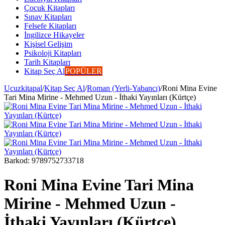
Çocuk Kitapları
Sınav Kitapları
Felsefe Kitapları
İngilizce Hikayeler
Kişisel Gelişim
Psikoloji Kitapları
Tarih Kitapları
Kitap Seç Al
POPÜLER
Ucuzkitapal
/
Kitap Seç Al
/
Roman (Yerli-Yabancı)
/
Roni Mina Evine
Tari Mina Mirine - Mehmed Uzun - İthaki Yayınları (Kürtçe)
Barkod:
9789752733718
Roni Mina Evine Tari Mina
Mirine - Mehmed Uzun -
İthaki Yayınları (Kürtçe)