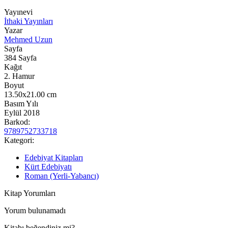
Yayınevi
İthaki Yayınları
Yazar
Mehmed Uzun
Sayfa
384
Sayfa
Kağıt
2. Hamur
Boyut
13.50x21.00
cm
Basım Yılı
Eylül 2018
Barkod:
9789752733718
Kategori:
Edebiyat Kitapları
Kürt Edebiyatı
Roman (Yerli-Yabancı)
Kitap Yorumları
Yorum bulunamadı
Kitabı beğendiniz mi?