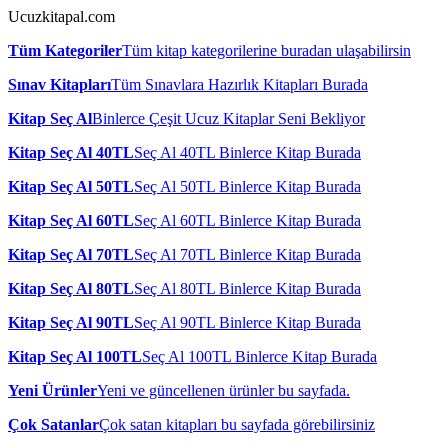
Ucuzkitapal.com
Tüm Kategoriler
Tüm kitap kategorilerine buradan ulaşabilirsin
Sınav Kitapları
Tüm Sınavlara Hazırlık Kitapları Burada
Kitap Seç Al
Binlerce Çeşit Ucuz Kitaplar Seni Bekliyor
Kitap Seç Al 40TL
Seç Al 40TL Binlerce Kitap Burada
Kitap Seç Al 50TL
Seç Al 50TL Binlerce Kitap Burada
Kitap Seç Al 60TL
Seç Al 60TL Binlerce Kitap Burada
Kitap Seç Al 70TL
Seç Al 70TL Binlerce Kitap Burada
Kitap Seç Al 80TL
Seç Al 80TL Binlerce Kitap Burada
Kitap Seç Al 90TL
Seç Al 90TL Binlerce Kitap Burada
Kitap Seç Al 100TL
Seç Al 100TL Binlerce Kitap Burada
Yeni Ürünler
Yeni ve güncellenen ürünler bu sayfada.
Çok Satanlar
Çok satan kitapları bu sayfada görebilirsiniz