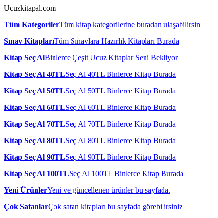
Ucuzkitapal.com
Tüm Kategoriler
Tüm kitap kategorilerine buradan ulaşabilirsin
Sınav Kitapları
Tüm Sınavlara Hazırlık Kitapları Burada
Kitap Seç Al
Binlerce Çeşit Ucuz Kitaplar Seni Bekliyor
Kitap Seç Al 40TL
Seç Al 40TL Binlerce Kitap Burada
Kitap Seç Al 50TL
Seç Al 50TL Binlerce Kitap Burada
Kitap Seç Al 60TL
Seç Al 60TL Binlerce Kitap Burada
Kitap Seç Al 70TL
Seç Al 70TL Binlerce Kitap Burada
Kitap Seç Al 80TL
Seç Al 80TL Binlerce Kitap Burada
Kitap Seç Al 90TL
Seç Al 90TL Binlerce Kitap Burada
Kitap Seç Al 100TL
Seç Al 100TL Binlerce Kitap Burada
Yeni Ürünler
Yeni ve güncellenen ürünler bu sayfada.
Çok Satanlar
Çok satan kitapları bu sayfada görebilirsiniz