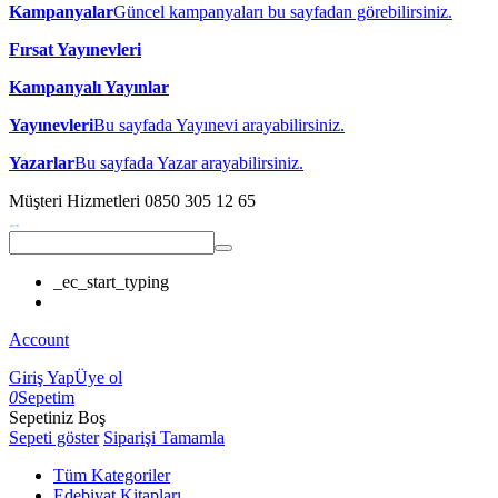
Kampanyalar
Güncel kampanyaları bu sayfadan görebilirsiniz.
Fırsat Yayınevleri
Kampanyalı Yayınlar
Yayınevleri
Bu sayfada Yayınevi arayabilirsiniz.
Yazarlar
Bu sayfada Yazar arayabilirsiniz.
Müşteri Hizmetleri
0850 305 12 65
_ec_start_typing
Account
Giriş Yap
Üye ol
0
Sepetim
Sepetiniz Boş
Sepeti göster
Siparişi Tamamla
Tüm Kategoriler
Edebiyat Kitapları