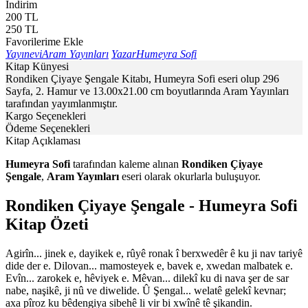
İndirim
200
TL
250
TL
Favorilerime Ekle
Yayınevi
Aram Yayınları
Yazar
Humeyra Sofi
Kitap Künyesi
Rondiken Çiyaye Şengale Kitabı, Humeyra Sofi eseri olup 296
Sayfa, 2. Hamur ve 13.00x21.00 cm boyutlarında Aram Yayınları
tarafından yayımlanmıştır.
Kargo Seçenekleri
Ödeme Seçenekleri
Kitap Açıklaması
Humeyra Sofi
tarafından kaleme alınan
Rondiken Çiyaye
Şengale
,
Aram Yayınları
eseri olarak okurlarla buluşuyor.
Rondiken Çiyaye Şengale - Humeyra Sofi
Kitap Özeti
Agirîn... jinek e, dayikek e, rûyê ronak î berxwedêr ê ku ji nav tariyê
dide der e. Dilovan... mamosteyek e, bavek e, xwedan malbatek e.
Evîn... zarokek e, hêviyek e. Mêvan... dilekî ku di nava şer de sar
nabe, naşikê, ji nû ve diwelide. Û Şengal... welatê gelekî kevnar;
axa pîroz ku bêdengiya sibehê li vir bi xwînê tê şikandin.