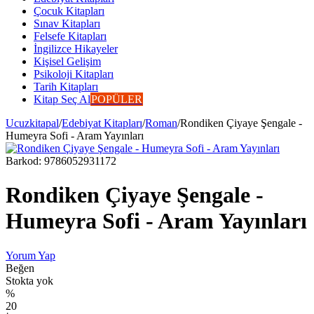
Çocuk Kitapları
Sınav Kitapları
Felsefe Kitapları
İngilizce Hikayeler
Kişisel Gelişim
Psikoloji Kitapları
Tarih Kitapları
Kitap Seç Al
POPÜLER
Ucuzkitapal
/
Edebiyat Kitapları
/
Roman
/
Rondiken Çiyaye Şengale -
Humeyra Sofi - Aram Yayınları
Barkod:
9786052931172
Rondiken Çiyaye Şengale -
Humeyra Sofi - Aram Yayınları
Yorum Yap
Beğen
Stokta yok
%
20