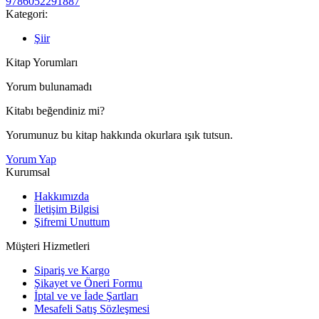
9786052291887
Kategori:
Şiir
Kitap Yorumları
Yorum bulunamadı
Kitabı beğendiniz mi?
Yorumunuz bu kitap hakkında okurlara ışık tutsun.
Yorum Yap
Kurumsal
Hakkımızda
İletişim Bilgisi
Şifremi Unuttum
Müşteri Hizmetleri
Sipariş ve Kargo
Şikayet ve Öneri Formu
İptal ve ve İade Şartları
Mesafeli Satış Sözleşmesi