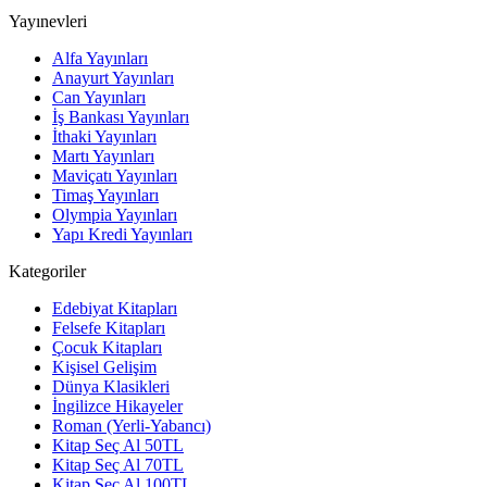
Yayınevleri
Alfa Yayınları
Anayurt Yayınları
Can Yayınları
İş Bankası Yayınları
İthaki Yayınları
Martı Yayınları
Maviçatı Yayınları
Timaş Yayınları
Olympia Yayınları
Yapı Kredi Yayınları
Kategoriler
Edebiyat Kitapları
Felsefe Kitapları
Çocuk Kitapları
Kişisel Gelişim
Dünya Klasikleri
İngilizce Hikayeler
Roman (Yerli-Yabancı)
Kitap Seç Al 50TL
Kitap Seç Al 70TL
Kitap Seç Al 100TL