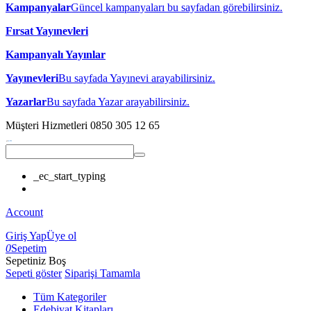
Kampanyalar
Güncel kampanyaları bu sayfadan görebilirsiniz.
Fırsat Yayınevleri
Kampanyalı Yayınlar
Yayınevleri
Bu sayfada Yayınevi arayabilirsiniz.
Yazarlar
Bu sayfada Yazar arayabilirsiniz.
Müşteri Hizmetleri
0850 305 12 65
_ec_start_typing
Account
Giriş Yap
Üye ol
0
Sepetim
Sepetiniz Boş
Sepeti göster
Siparişi Tamamla
Tüm Kategoriler
Edebiyat Kitapları