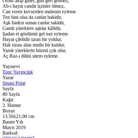
Ömür akıp gider, gün geri gelmez,
Ab-ı hayat candır içenler ölmez,
Can veren kevserden mahrum eyleme.
Ten fani olsa da canlar bakidir,
Aşk badesi sunan canlar sakidir,
Gamlı yüreklere aşklar kâfidir,
Şadan et gönlümü gel naz eyleme.
Hayat çilelidir uzun bir yoldur,
Hak rızası alan mutlu bir kuldur,
Yanık yüreklerin hüznü çok olur,
Aç Raz-ı dilini sitem eyleme.
Yayınevi
Tunç Yayıncılık
Yazar
Şinasi Polat
Sayfa
80
Sayfa
Kağıt
2. Hamur
Boyut
13.50x21.00
cm
Basım Yılı
Mayıs 2019
Barkod: