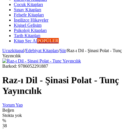
Çocuk Kitapları
Sınav Kitapları
Felsefe Kitapları
İngilizce Hikayeler
Kişisel Gelişim
Psikoloji Kitapları
Tarih Kitapları
Kitap Seç Al
POPÜLER
Ucuzkitapal
/
Edebiyat Kitapları
/
Şiir
/
Raz-ı Dil - Şinasi Polat - Tunç
Yayıncılık
Barkod:
9786052291887
Raz-ı Dil - Şinasi Polat - Tunç
Yayıncılık
Yorum Yap
Beğen
Stokta yok
%
38