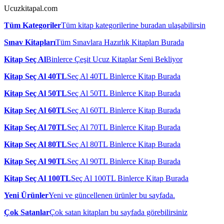
Ucuzkitapal.com
Tüm Kategoriler
Tüm kitap kategorilerine buradan ulaşabilirsin
Sınav Kitapları
Tüm Sınavlara Hazırlık Kitapları Burada
Kitap Seç Al
Binlerce Çeşit Ucuz Kitaplar Seni Bekliyor
Kitap Seç Al 40TL
Seç Al 40TL Binlerce Kitap Burada
Kitap Seç Al 50TL
Seç Al 50TL Binlerce Kitap Burada
Kitap Seç Al 60TL
Seç Al 60TL Binlerce Kitap Burada
Kitap Seç Al 70TL
Seç Al 70TL Binlerce Kitap Burada
Kitap Seç Al 80TL
Seç Al 80TL Binlerce Kitap Burada
Kitap Seç Al 90TL
Seç Al 90TL Binlerce Kitap Burada
Kitap Seç Al 100TL
Seç Al 100TL Binlerce Kitap Burada
Yeni Ürünler
Yeni ve güncellenen ürünler bu sayfada.
Çok Satanlar
Çok satan kitapları bu sayfada görebilirsiniz