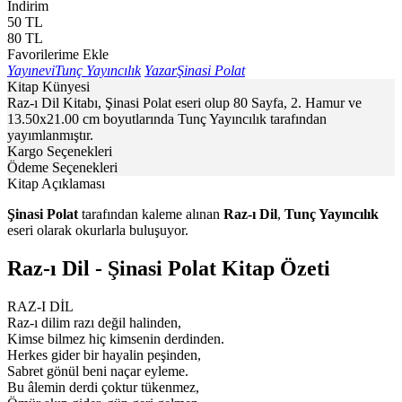
İndirim
50
TL
80
TL
Favorilerime Ekle
Yayınevi
Tunç Yayıncılık
Yazar
Şinasi Polat
Kitap Künyesi
Raz-ı Dil Kitabı, Şinasi Polat eseri olup 80 Sayfa, 2. Hamur ve
13.50x21.00 cm boyutlarında Tunç Yayıncılık tarafından
yayımlanmıştır.
Kargo Seçenekleri
Ödeme Seçenekleri
Kitap Açıklaması
Şinasi Polat
tarafından kaleme alınan
Raz-ı Dil
,
Tunç Yayıncılık
eseri olarak okurlarla buluşuyor.
Raz-ı Dil - Şinasi Polat Kitap Özeti
RAZ-I DİL
Raz-ı dilim razı değil halinden,
Kimse bilmez hiç kimsenin derdinden.
Herkes gider bir hayalin peşinden,
Sabret gönül beni naçar eyleme.
Bu âlemin derdi çoktur tükenmez,